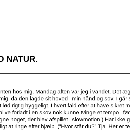
D NATUR.
nten hos mig. Mandag aften var jeg i vandet. Det æg
 mig, da den lagde sit hoved i min hånd og sov. I går sa
 lød rigtig hyggeligt. I hvert fald efter at have sikret 
ive forladt i en skov nok kunne tvinge et tempo i f
ligne noget, der blev afspillet i slowmotion.) Har ikke
igt at ringe efter hjælp. (”Hvor står du?” Tja. Her e