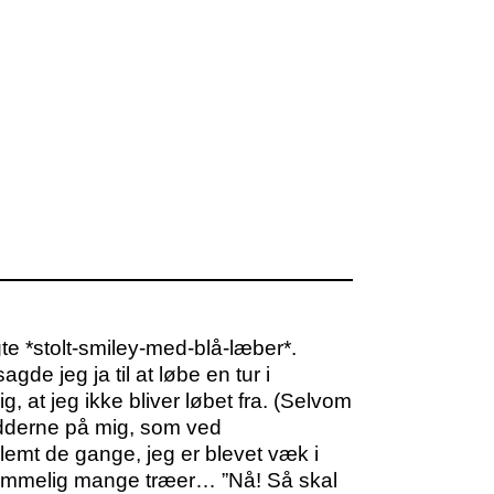
te *stolt-smiley-med-blå-læber*.
gde jeg ja til at løbe en tur i
mig, at jeg ikke bliver løbet fra. (Selvom
ødderne på mig, som ved
 glemt de gange, jeg er blevet væk i
r temmelig mange træer… ”Nå! Så skal