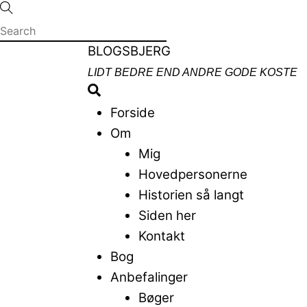
Skip
to
content
Menu
BLOGSBJERG
LIDT BEDRE END ANDRE GODE KOSTE
Search
Forside
Om
Mig
Hovedpersonerne
Historien så langt
Siden her
Kontakt
Bog
Anbefalinger
Bøger