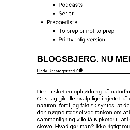
Podcasts
Serier
Prepperliste
To prep or not to prep
Printvenlig version
Close
BLOGSBJERG. NU ME
Menu
Linda
Uncategorized
0
Der er sket en opblødning på naturfro
Onsdag gik lille hvalp lige i hjertet på
naturen, fordi jeg faktisk syntes, at det
den nøgne rædsel ved tanken om at bl
sammenligning ville få Kipketer til at 
skove. Hvad gør man? Ikke rigtigt mul