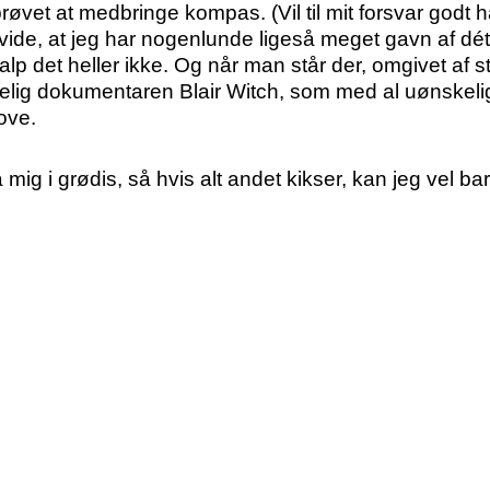
prøvet at medbringe kompas. (Vil til mit forsvar godt h
 vide, at jeg har nogenlunde ligeså meget gavn af dét
lp det heller ikke. Og når man står der, omgivet af s
lig dokumentaren Blair Witch, som med al uønskelig
ove.
å mig i grødis, så hvis alt andet kikser, kan jeg vel b