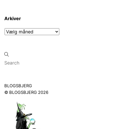
Arkiver
Arkiver
Back
BLOGSBJERG
To
©
BLOGSBJERG
2026
Top