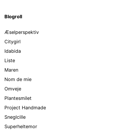
Blogroll
Æselperspektiv
Citygirl
Idabida
Liste
Maren
Nom de mie
Omveje
Plantesmilet
Project Handmade
Sneglcille
Superheltemor