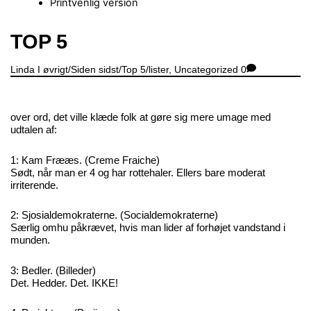
Printvenlig version
Close
TOP 5
Menu
Linda
I øvrigt/Siden sidst/Top 5/lister
,
Uncategorized
0
over ord, det ville klæde folk at gøre sig mere umage med
udtalen af:
1: Kam Frææs. (Creme Fraiche)
Sødt, når man er 4 og har rottehaler. Ellers bare moderat
irriterende.
2: Sjosialdemokraterne. (Socialdemokraterne)
Særlig omhu påkrævet, hvis man lider af forhøjet vandstand i
munden.
3: Bedler. (Billeder)
Det. Hedder. Det. IKKE!