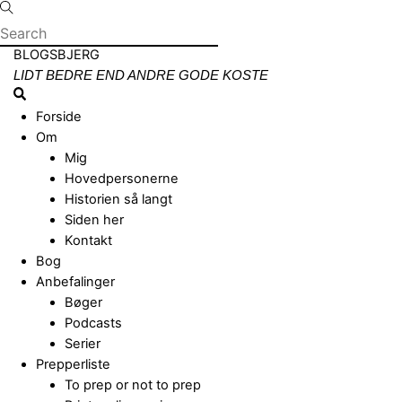
Skip
to
content
Menu
BLOGSBJERG
LIDT BEDRE END ANDRE GODE KOSTE
Search
Forside
Om
Mig
Hovedpersonerne
Historien så langt
Siden her
Kontakt
Bog
Anbefalinger
Bøger
Podcasts
Serier
Prepperliste
To prep or not to prep