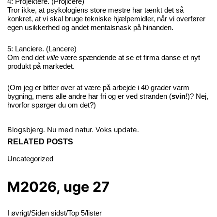
4: Projektere. (Projicere)
Tror ikke, at psykologiens store mestre har tænkt det så
konkret, at vi skal bruge tekniske hjælpemidler, når vi overfører
egen usikkerhed og andet mentalsnask på hinanden.
5: Lanciere. (Lancere)
Om end det
ville
være spændende at se et firma danse et nyt
produkt på markedet.
(Om jeg er bitter over at være på arbejde i 40 grader varm
bygning, mens alle andre har fri og er ved stranden (
svin
!)? Nej,
hvorfor spørger du om det?)
Blogsbjerg. Nu med natur.
Voks update.
RELATED POSTS
Uncategorized
M2026, uge 27
I øvrigt/Siden sidst/Top 5/lister