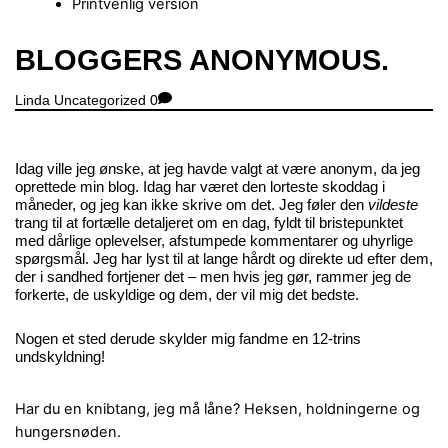
Printvenlig version
Close
BLOGGERS ANONYMOUS.
Menu
Linda
Uncategorized
0
Idag ville jeg ønske, at jeg havde valgt at være anonym, da jeg
oprettede min blog. Idag har været den lorteste skoddag i
måneder, og jeg kan ikke skrive om det. Jeg føler den
vildeste
trang til at fortælle detaljeret om en dag, fyldt til bristepunktet
med dårlige oplevelser, afstumpede kommentarer og uhyrlige
spørgsmål. Jeg har lyst til at lange hårdt og direkte ud efter dem,
der i sandhed fortjener det – men hvis jeg gør, rammer jeg de
forkerte, de uskyldige og dem, der vil mig det bedste.
Nogen et sted derude skylder mig fandme en 12-trins
undskyldning!
Har du en knibtang, jeg må låne?
Heksen, holdningerne og
hungersnøden.