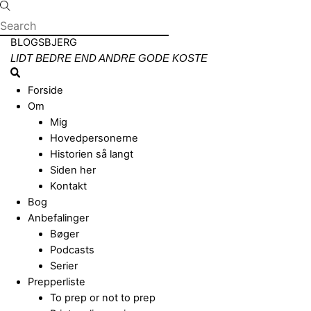
Skip
to
content
Menu
BLOGSBJERG
LIDT BEDRE END ANDRE GODE KOSTE
Search
Forside
Om
Mig
Hovedpersonerne
Historien så langt
Siden her
Kontakt
Bog
Anbefalinger
Bøger
Podcasts
Serier
Prepperliste
To prep or not to prep