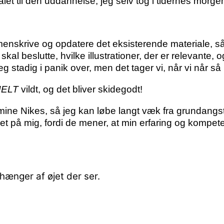
et til den uddannelse, jeg selv tog i tidernes morge
nskrive og opdatere det eksisterende materiale, så 
kal beslutte, hvilke illustrationer, der er relevante, o
eg stadig i panik over, men det tager vi, når vi når så
HELT
vildt, og det bliver skidegodt!
mine Nikes, så jeg kan løbe langt væk fra grundangste
peget på mig, fordi de mener, at min erfaring og kompete
ænger af øjet der ser.