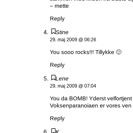
– mette
Reply
Stine
29. maj 2009 @ 06:26
You sooo rocks!!! Tillykke 🙂
Reply
Lene
29. maj 2009 @ 07:04
You da BOMB! Yderst velfortjent 
Voksenparanoiaen er vores ven –
Reply
K