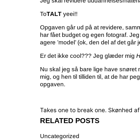
Jeg skal revidere uddannelsesmaterial
To
TALT
yeei!!
Opgaven går ud på at revidere, samme
har fået budget og egen fotograf. Jeg s
agere ’model’ (ok, den del af det går j
Er det ikke cool??? Jeg glæder mig
Nu skal jeg så bare lige have snøret 
mig, og hen til tilliden til, at de har 
opgaven.
Takes one to break one.
Skønhed afh
RELATED POSTS
Uncategorized