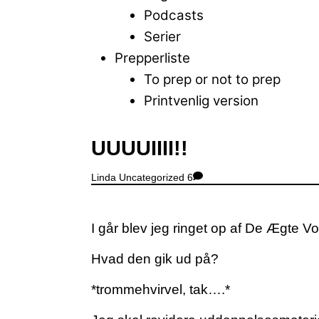
Podcasts
Serier
Prepperliste
To prep or not to prep
Printvenlig version
Close
UUUUIIII!!
Menu
Linda
Uncategorized
6
I går blev jeg ringet op af De Ægte Vo
Hvad den gik ud på?
*trommehvirvel, tak….*