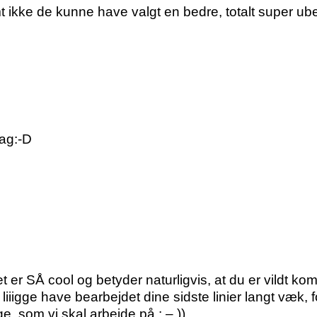
mt ikke de kunne have valgt en bedre, totalt super ube
ag:-D
 er SÅ cool og betyder naturligvis, at du er vildt kom
 liiigge have bearbejdet dine sidste linier langt væk, 
, som vi skal arbejde på : – ))