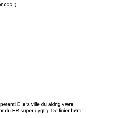
r cool:)
petent! Ellers ville du aldrig være
for du ER super dygtig. De linier hører