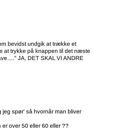
om bevidst undgik at trække et
 at trykke på knappen til det næste
 have…." JA, DET SKAL VI ANDRE
 jeg spør' så hvornår man bliver
r over 50 eller 60 eller ??