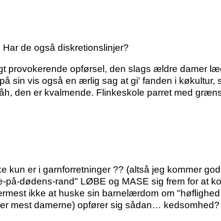
ar de også diskretionslinjer?
ligt provokerende opførsel, den slags ældre damer læ
å sin vis også en ærlig sag at gi' fanden i køkultur,
 åh, den er kvalmende. Flinkeskole parret med græn
ikke kun er i garnforretninger ?? (altså jeg kommer god
-på-dødens-rand" LØBE og MASE sig frem for at kom
ærmest ikke at huske sin barnelærdom om "høflighed ov
det er mest damerne) opfører sig sådan… kedsomhe