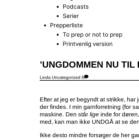
Podcasts
Serier
Prepperliste
To prep or not to prep
Printvenlig version
Close
’UNGDOMMEN NU TIL 
Menu
Linda
Uncategorized
6
Efter at jeg er begyndt at strikke, h
der findes. I min garnforretning (for 
maskine. Den står
lige
inde for døren,
med, kan man ikke UNDGÅ at se den
Ikke desto mindre forsøger de her g