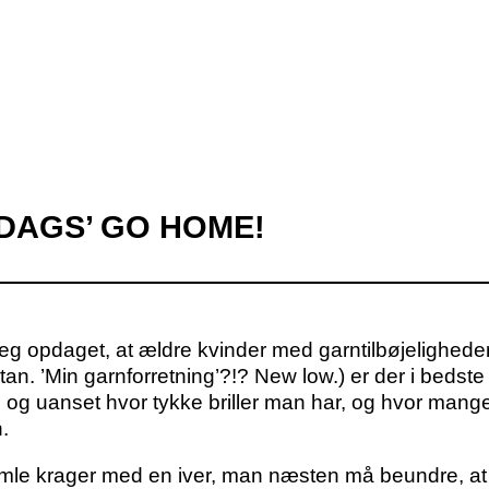
DAGS’ GO HOME!
ar jeg opdaget, at ældre kvinder med garntilbøjelighe
satan. ’Min garnforretning’?!? New low.) er der i beds
 og uanset hvor tykke briller man har, og hvor mange 
.
amle krager med en iver, man næsten må beundre, at