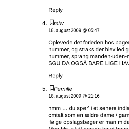
Reply
miw
18. august 2009 @ 05:47
Oplevede det forleden hos bager
nummer, og straks der blev ledig
nummer, sprang manden-uden-nu
SGU DA OGSÅ BARE LIGE HAVE!
Reply
Pernille
18. august 2009 @ 21:16
hmm … du spør' i et senere indl
omtalt som en ældre dame / g
ifølge opslagsbøger er man midal
Man blir jo lidt nervøs for at ha