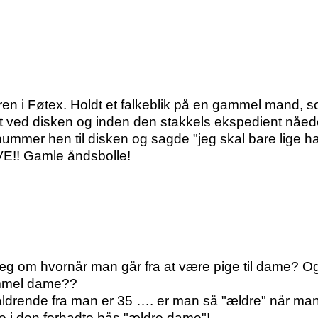
en i Føtex. Holdt et falkeblik på en gammel mand, s
t ved disken og inden den stakkels ekspedient nåede
mmer hen til disken og sagde "jeg skal bare lige
! Gamle åndsbolle!
æg om hvornår man går fra at være pige til dame? Og
ammel dame??
drende fra man er 35 …. er man så "ældre" når man e
vne i den forhadte bås "ældre dame"!