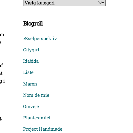
Kategorier
Blogroll
an
Æselperspektiv
e
Citygirl
Idabida
af
Liste
at
g i
Maren
Nom de mie
Omveje
,
Plantesmilet
d
Project Handmade