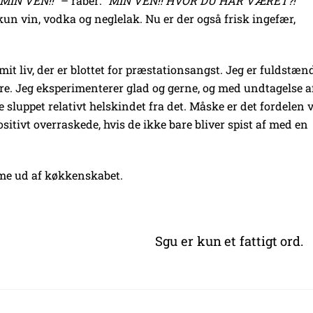
“MIN VEN!!”
– råber:
”MIN VEN!! HVOR DU HAR VÆRET?!”
un vin, vodka og neglelak. Nu er der også frisk ingefær,
it liv, der er blottet for præstationsangst. Jeg er fuldstæn
dre. Jeg eksperimenterer glad og gerne, og med undtagelse a
re sluppet relativt helskindet fra det. Måske er det fordelen 
itivt overraskede, hvis de ikke bare bliver spist af med en
omme ud af køkkenskabet.
Sgu er kun et fattigt ord.