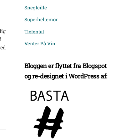
Sneglcille
Superheltemor
dig
Tiefental
f
Venter På Vin
ved
Bloggen er flyttet fra Blogspot
og re-designet i WordPress af: