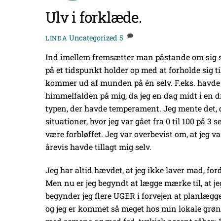
Ulv i forklæde.
Uncategorized
5
LINDA
Ind imellem fremsætter man påstande om sig s
på et tidspunkt holder op med at forholde sig 
kommer ud af munden på én selv. F.eks. havde 
himmelfalden på mig, da jeg en dag midt i en di
typen, der havde temperament. Jeg mente det, da
situationer, hvor jeg var gået fra 0 til 100 på 3 
være forbløffet. Jeg var overbevist om, at jeg va
årevis havde tillagt mig selv.
Jeg har altid hævdet, at jeg ikke laver mad, fordi 
Men nu er jeg begyndt at lægge mærke til, at je
begynder jeg flere UGER i forvejen at planlægge, 
og jeg er kommet så meget hos min lokale grønt