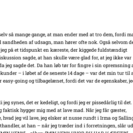
elv så mange gange, at man ender med at tro dem, fordi m
til sandheden af udsagn, man hører ofte nok. Også selvom d
jeg på et tidspunkt en kæreste, der kiggede fuldstændigt
skussion sagde, at han skulle være glad for, at jeg ikke var
 jeg sagde det. Da han løb tør for fingre i sin opremsning 
sekunder – i løbet af de seneste 14 dage – var det min tur til 
r easy-going og tilbagelænet, fordi det var de egenskaber, je
jeg synes, det er kedeligt, og fordi jeg er pissedårlig til det.
g faktisk hygger mig med at lave mad. Når jeg får gæster,
hvad jeg vil lave, jeg elsker at nusse rundt i Irma og Salling
handler, at han – når jeg træder ind i forretningen, slår u