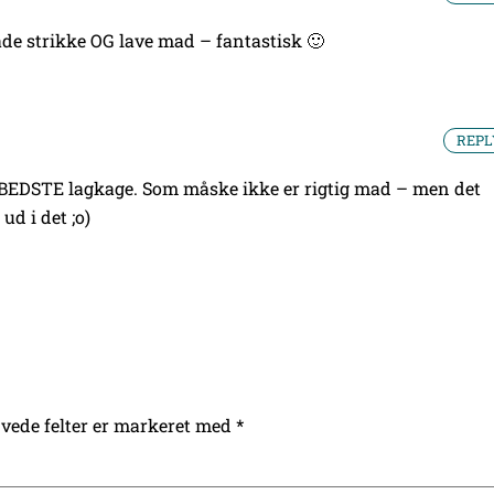
de strikke OG lave mad – fantastisk 🙂
REPL
en BEDSTE lagkage. Som måske ikke er rigtig mad – men det
d i det ;o)
vede felter er markeret med
*