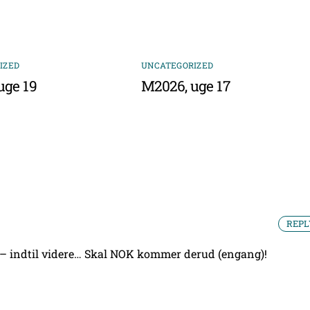
IZED
UNCATEGORIZED
uge 19
M2026, uge 17
REPL
 – indtil videre…
Skal NOK kommer derud (engang)!