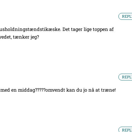
REPL
husholdningstændstikæske. Det tager lige toppen af
ovedet, tænker jeg?
REPL
e med en middag?????
omvendt kan du jo nå at træne!
REPL