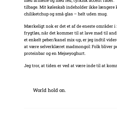
med armene og med fed, tyrkisk accent råber:
tilbage. Mit køleskab indeholder ikke længere k
chiliketchup og små glas – helt uden mug.
Mærkeligt nok er det et af de eneste områder i m
frygtløs, når det kommer til at lave mad til an
et enkelt peber/kanel mix-up, er jeg indtil vide
at være selverklæret madmongol: Folk bliver pos
proteinbar og en Mejseyoghurt.
Jeg tror, at tiden er ved at være inde til at k
World hold on.