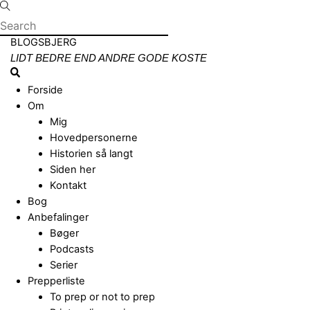
Skip
to
content
Menu
BLOGSBJERG
LIDT BEDRE END ANDRE GODE KOSTE
Search
Forside
Om
Mig
Hovedpersonerne
Historien så langt
Siden her
Kontakt
Bog
Anbefalinger
Bøger
Podcasts
Serier
Prepperliste
To prep or not to prep