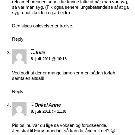
reklamebureauer, som ikke kunne fatte at når man var syg,
så var man syg. (Fik også senere lungebetændelse af at gå
syg rundt i kulden og arbejde)
Den slags oplevelser er trælse.
Reply
Julle
8. juli 2011 @ 10:13
Ved godt at der er mange jamen'er men sådan forløb
samtalen altså!!!
Reply
Onkel Anne
8. juli 2011 @ 11:38
Pis os' nu var du lige så voksen og forudseende.
Jeg skal til Fanø mandag, så kan du låne mit net? 🙂