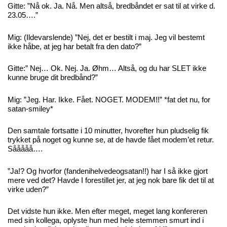
Gitte: ”Nå ok. Ja. Nå. Men altså, bredbåndet er sat til at virke d.
23.05….”
Mig: (Ildevarslende) ”Nej, det er bestilt i maj. Jeg vil bestemt
ikke håbe, at jeg har betalt fra den dato?”
Gitte:” Nej… Ok. Nej. Ja. Øhm… Altså, og du har SLET ikke
kunne bruge dit bredbånd?”
Mig: ”Jeg. Har. Ikke. Fået. NOGET. MODEM!!” *fat det nu, for
satan-smiley*
Den samtale fortsatte i 10 minutter, hvorefter hun pludselig fik
trykket på noget og kunne se, at de havde fået modem’et retur.
Sååååå….
”Ja!? Og hvorfor (fandenihelvedeogsatan!!) har I så ikke gjort
mere ved det? Havde I forestillet jer, at jeg nok bare fik det til at
virke uden?”
Det vidste hun ikke. Men efter meget, meget lang konfereren
med sin kollega, oplyste hun med hele stemmen smurt ind i