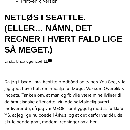
Printvenlig version
Close
NETLØS I SEATTLE.
Menu
(ELLER… NÅMN, DET
REGNER I HVERT FALD LIGE
SÅ MEGET.)
Linda
Uncategorized
11
Da jeg tilbage i maj bestilte bredbånd og tv hos You See, ville
jeg godt have haft en medalje for Meget Voksent Overblik &
Indsats. Tanken om, at msn og fb ville være mine livliner til
de århusianske efterladte, virkede selvfølgelig svært
motiverende, så jeg var MEGET omhyggelig med at forklare
YS, at jeg lige nu boede i Århus, og at det derfor var dér, de
skulle sende post, modem, regninger osv. hen.