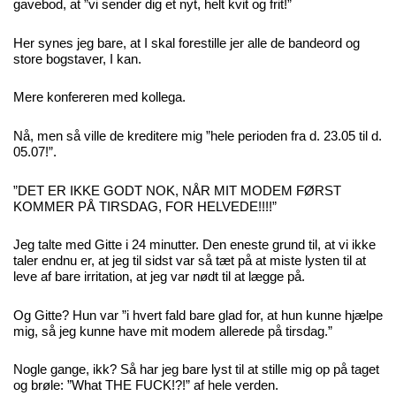
gavebod, at ”vi sender dig et nyt, helt kvit og frit!”
Her synes jeg bare, at I skal forestille jer alle de bandeord og
store bogstaver, I kan.
Mere konfereren med kollega.
Nå, men så ville de kreditere mig ”hele perioden fra d. 23.05 til d.
05.07!”.
”DET ER IKKE GODT NOK, NÅR MIT MODEM FØRST
KOMMER PÅ TIRSDAG, FOR HELVEDE!!!!”
Jeg talte med Gitte i 24 minutter. Den eneste grund til, at vi ikke
taler endnu er, at jeg til sidst var så tæt på at miste lysten til at
leve af bare irritation, at jeg var nødt til at lægge på.
Og Gitte? Hun var ”i hvert fald bare glad for, at hun kunne hjælpe
mig, så jeg kunne have mit modem allerede på tirsdag.”
Nogle gange, ikk? Så har jeg bare lyst til at stille mig op på taget
og brøle: ”What THE FUCK!?!” af hele verden.