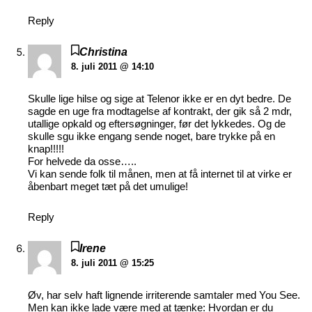
Reply
Christina
8. juli 2011 @ 14:10
Skulle lige hilse og sige at Telenor ikke er en dyt bedre. De
sagde en uge fra modtagelse af kontrakt, der gik så 2 mdr,
utallige opkald og eftersøgninger, før det lykkedes. Og de
skulle sgu ikke engang sende noget, bare trykke på en
knap!!!!!
For helvede da osse…..
Vi kan sende folk til månen, men at få internet til at virke er
åbenbart meget tæt på det umulige!
Reply
Irene
8. juli 2011 @ 15:25
Øv, har selv haft lignende irriterende samtaler med You See.
Men kan ikke lade være med at tænke: Hvordan er du