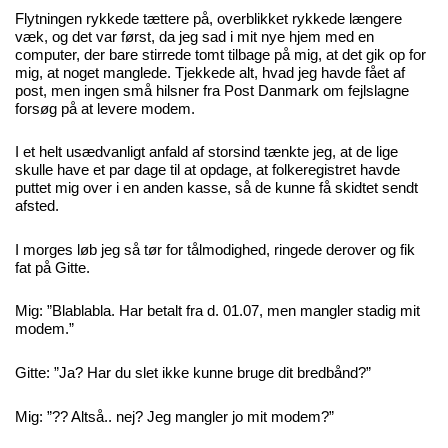
Flytningen rykkede tættere på, overblikket rykkede længere
væk, og det var først, da jeg sad i mit nye hjem med en
computer, der bare stirrede tomt tilbage på mig, at det gik op for
mig, at noget manglede. Tjekkede alt, hvad jeg havde fået af
post, men ingen små hilsner fra Post Danmark om fejlslagne
forsøg på at levere modem.
I et helt usædvanligt anfald af storsind tænkte jeg, at de lige
skulle have et par dage til at opdage, at folkeregistret havde
puttet mig over i en anden kasse, så de kunne få skidtet sendt
afsted.
I morges løb jeg så tør for tålmodighed, ringede derover og fik
fat på Gitte.
Mig: ”Blablabla. Har betalt fra d. 01.07, men mangler stadig mit
modem.”
Gitte: ”Ja? Har du slet ikke kunne bruge dit bredbånd?”
Mig: ”?? Altså.. nej? Jeg mangler jo mit modem?”