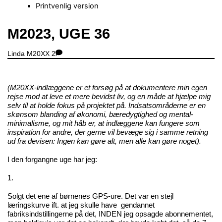
Printvenlig version
Close
M2023, UGE 36
Menu
Linda
M20XX
2
(M20XX-indlæggene er et forsøg på at dokumentere min egen
rejse mod at leve et mere bevidst liv, og en måde at hjælpe mig
selv til at holde fokus på projektet på. Indsatsområderne er en
skønsom blanding af økonomi, bæredygtighed og mental-
minimalisme, og mit håb er, at indlæggene kan fungere som
inspiration for andre, der gerne vil bevæge sig i samme retning
ud fra devisen: Ingen kan gøre alt, men alle kan gøre noget).
I den forgangne uge har jeg:
1.
Solgt det ene af børnenes GPS-ure. Det var en stejl
læringskurve ift. at jeg skulle have gendannet
fabriksindstillingerne på det, INDEN jeg opsagde abonnementet,