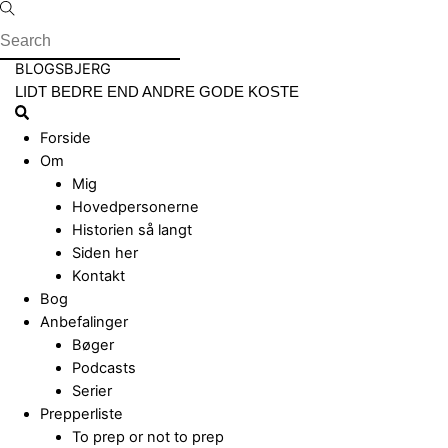
Skip
to
content
Menu
BLOGSBJERG
LIDT BEDRE END ANDRE GODE KOSTE
Search
Forside
Om
Mig
Hovedpersonerne
Historien så langt
Siden her
Kontakt
Bog
Anbefalinger
Bøger
Podcasts
Serier
Prepperliste
To prep or not to prep