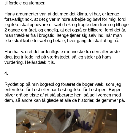
til fordele og ulemper.
Hans argumenter var, at det med det klima, vi har, er længe
forsvarligt nok, at det giver mindre arbejde og bøvl for mig, fordi
jeg ikke skal opbevare et sæt dæk og fragte dem frem og tilbage
2 gange om året, og endelig, at det også er billigere, fordi det år,
man trækker fra i brugstid, længe tjener sig selv ind, når man
ikke skal købe to sæt og betale, hver gang de skal af og på.
Han har været det ordentligste menneske fra den allerførste
dag, jeg trillede ind på værkstedet, så jeg stoler på hans
vurdering. Helårsdæk it is.
4.
Ryddet op på min bogreol og foræret de bøger væk, som jeg
enten ikke får læst eller har læst og ikke får læst igen. Bøger
bliver grå og triste af at stå uberørte hen, så ud i verden med
dem, så andre kan få glæde af alle de historier, de gemmer på.