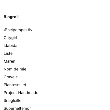
Blogroll
Æselperspektiv
Citygirl
Idabida
Liste
Maren
Nom de mie
Omveje
Plantesmilet
Project Handmade
Sneglcille
Superheltemor