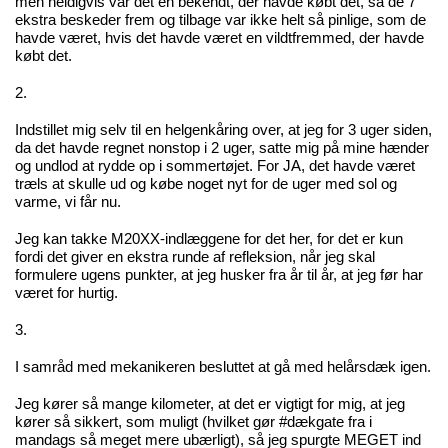
men heldigvis var det en bekendt, der havde købt det, så de 7
ekstra beskeder frem og tilbage var ikke helt så pinlige, som de
havde været, hvis det havde været en vildtfremmed, der havde
købt det.
2.
Indstillet mig selv til en helgenkåring over, at jeg for 3 uger siden,
da det havde regnet nonstop i 2 uger, satte mig på mine hænder
og undlod at rydde op i sommertøjet. For JA, det havde været
træls at skulle ud og købe noget nyt for de uger med sol og
varme, vi får nu.
Jeg kan takke M20XX-indlæggene for det her, for det er kun
fordi det giver en ekstra runde af refleksion, når jeg skal
formulere ugens punkter, at jeg husker fra år til år, at jeg før har
været for hurtig.
3.
I samråd med mekanikeren besluttet at gå med helårsdæk igen.
Jeg kører så mange kilometer, at det er vigtigt for mig, at jeg
kører så sikkert, som muligt (hvilket gør #dækgate fra i
mandags så meget mere ubærligt), så jeg spurgte MEGET ind