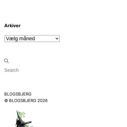
Arkiver
Arkiver
Back
BLOGSBJERG
To
©
BLOGSBJERG
2026
Top