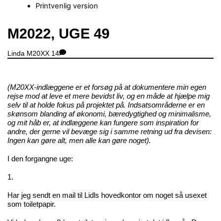
Printvenlig version
Close
M2022, UGE 49
Menu
Linda
M20XX
14
(M20XX-indlæggene er et forsøg på at dokumentere min egen
rejse mod at leve et mere bevidst liv, og en måde at hjælpe mig
selv til at holde fokus på projektet på. Indsatsområderne er en
skønsom blanding af økonomi, bæredygtighed og minimalisme,
og mit håb er, at indlæggene kan fungere som inspiration for
andre, der gerne vil bevæge sig i samme retning ud fra devisen:
Ingen kan gøre alt, men alle kan gøre noget).
I den forgangne uge:
1.
Har jeg sendt en mail til Lidls hovedkontor om noget så usexet
som toiletpapir.