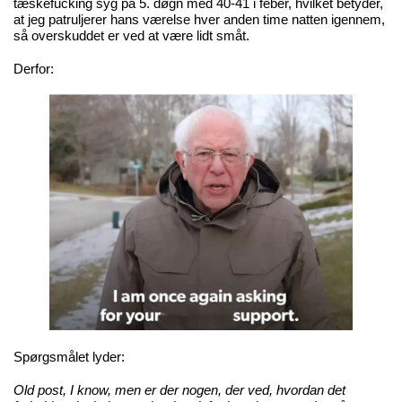
tæskefucking syg på 5. døgn med 40-41 i feber, hvilket betyder,
at jeg patruljerer hans værelse hver anden time natten igennem,
så overskuddet er ved at være lidt småt.
Derfor:
Spørgsmålet lyder:
Old post, I know, men er der nogen, der ved, hvordan det