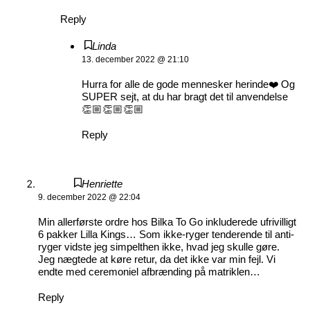
Reply
Linda
13. december 2022 @ 21:10
Hurra for alle de gode mennesker herinde❤️ Og
SUPER sejt, at du har bragt det til anvendelse
👏🏼👏🏼👏🏼
Reply
Henriette
9. december 2022 @ 22:04
Min allerførste ordre hos Bilka To Go inkluderede ufrivilligt
6 pakker Lilla Kings… Som ikke-ryger tenderende til anti-
ryger vidste jeg simpelthen ikke, hvad jeg skulle gøre.
Jeg nægtede at køre retur, da det ikke var min fejl. Vi
endte med ceremoniel afbrænding på matriklen…
Reply