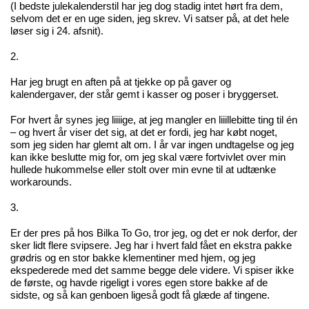
(I bedste julekalenderstil har jeg dog stadig intet hørt fra dem,
selvom det er en uge siden, jeg skrev. Vi satser på, at det hele
løser sig i 24. afsnit).
2.
Har jeg brugt en aften på at tjekke op på gaver og
kalendergaver, der står gemt i kasser og poser i bryggerset.
For hvert år synes jeg liiiige, at jeg mangler en liiillebitte ting til én
– og hvert år viser det sig, at det er fordi, jeg har købt noget,
som jeg siden har glemt alt om. I år var ingen undtagelse og jeg
kan ikke beslutte mig for, om jeg skal være fortvivlet over min
hullede hukommelse eller stolt over min evne til at udtænke
workarounds.
3.
Er der pres på hos Bilka To Go, tror jeg, og det er nok derfor, der
sker lidt flere svipsere. Jeg har i hvert fald fået en ekstra pakke
grødris og en stor bakke klementiner med hjem, og jeg
ekspederede med det samme begge dele videre. Vi spiser ikke
de første, og havde rigeligt i vores egen store bakke af de
sidste, og så kan genboen ligeså godt få glæde af tingene.