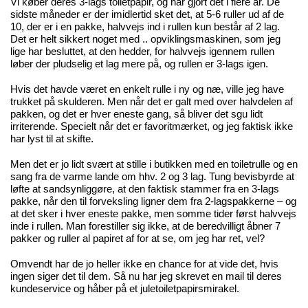
Vi køber deres 3-lags toiletpapir, og har gjort det i flere år. De
sidste måneder er der imidlertid sket det, at 5-6 ruller ud af de
10, der er i en pakke, halvvejs ind i rullen kun består af 2 lag.
Det er helt sikkert noget med .. opviklingsmaskinen, som jeg
lige har besluttet, at den hedder, for halvvejs igennem rullen
løber der pludselig et lag mere på, og rullen er 3-lags igen.
Hvis det havde været en enkelt rulle i ny og næ, ville jeg have
trukket på skulderen. Men når det er galt med over halvdelen af
pakken, og det er hver eneste gang, så bliver det sgu lidt
irriterende. Specielt når det er favoritmærket, og jeg faktisk ikke
har lyst til at skifte.
Men det er jo lidt svært at stille i butikken med en toiletrulle og en
sang fra de varme lande om hhv. 2 og 3 lag. Tung bevisbyrde at
løfte at sandsynliggøre, at den faktisk stammer fra en 3-lags
pakke, når den til forveksling ligner dem fra 2-lagspakkerne – og
at det sker i hver eneste pakke, men somme tider først halvvejs
inde i rullen. Man forestiller sig ikke, at de beredvilligt åbner 7
pakker og ruller al papiret af for at se, om jeg har ret, vel?
Omvendt har de jo heller ikke en chance for at vide det, hvis
ingen siger det til dem. Så nu har jeg skrevet en mail til deres
kundeservice og håber på et juletoiletpapirsmirakel.