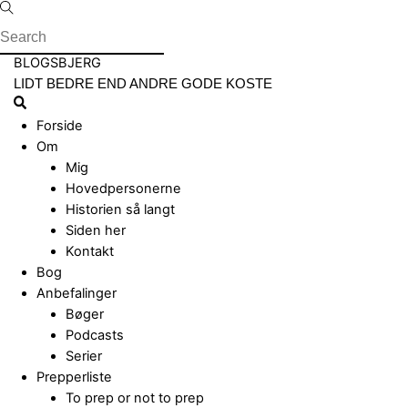
Skip
to
content
Menu
BLOGSBJERG
LIDT BEDRE END ANDRE GODE KOSTE
Search
Forside
Om
Mig
Hovedpersonerne
Historien så langt
Siden her
Kontakt
Bog
Anbefalinger
Bøger
Podcasts
Serier
Prepperliste
To prep or not to prep