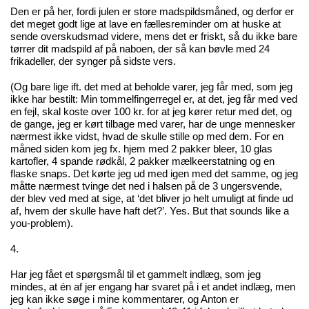
Den er på her, fordi julen er store madspildsmåned, og derfor er
det meget godt lige at lave en fællesreminder om at huske at
sende overskudsmad videre, mens det er friskt, så du ikke bare
tørrer dit madspild af på naboen, der så kan bøvle med 24
frikadeller, der synger på sidste vers.
(Og bare lige ift. det med at beholde varer, jeg får med, som jeg
ikke har bestilt: Min tommelfingerregel er, at det, jeg får med ved
en fejl, skal koste over 100 kr. for at jeg kører retur med det, og
de gange, jeg er kørt tilbage med varer, har de unge mennesker
nærmest ikke vidst, hvad de skulle stille op med dem. For en
måned siden kom jeg fx. hjem med 2 pakker bleer, 10 glas
kartofler, 4 spande rødkål, 2 pakker mælkeerstatning og en
flaske snaps. Det kørte jeg ud med igen med det samme, og jeg
måtte nærmest tvinge det ned i halsen på de 3 ungersvende,
der blev ved med at sige, at ‘det bliver jo helt umuligt at finde ud
af, hvem der skulle have haft det?’. Yes. But that sounds like a
you-problem).
4.
Har jeg fået et spørgsmål til et gammelt indlæg, som jeg
mindes, at én af jer engang har svaret på i et andet indlæg, men
jeg kan ikke søge i mine kommentarer, og Anton er