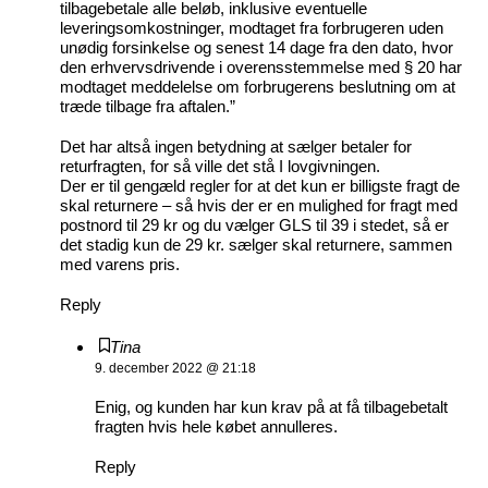
tilbagebetale alle beløb, inklusive eventuelle
leveringsomkostninger, modtaget fra forbrugeren uden
unødig forsinkelse og senest 14 dage fra den dato, hvor
den erhvervsdrivende i overensstemmelse med § 20 har
modtaget meddelelse om forbrugerens beslutning om at
træde tilbage fra aftalen.”
Det har altså ingen betydning at sælger betaler for
returfragten, for så ville det stå I lovgivningen.
Der er til gengæld regler for at det kun er billigste fragt de
skal returnere – så hvis der er en mulighed for fragt med
postnord til 29 kr og du vælger GLS til 39 i stedet, så er
det stadig kun de 29 kr. sælger skal returnere, sammen
med varens pris.
Reply
Tina
9. december 2022 @ 21:18
Enig, og kunden har kun krav på at få tilbagebetalt
fragten hvis hele købet annulleres.
Reply