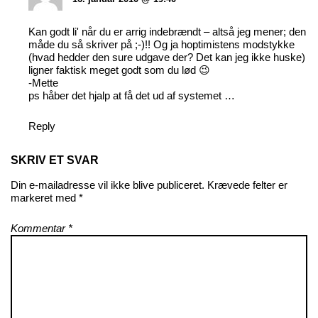
Kan godt li' når du er arrig indebrændt – altså jeg mener; den
måde du så skriver på ;-)!! Og ja hoptimistens modstykke
(hvad hedder den sure udgave der? Det kan jeg ikke huske)
ligner faktisk meget godt som du lød 😉
-Mette
ps håber det hjalp at få det ud af systemet …
Reply
SKRIV ET SVAR
Din e-mailadresse vil ikke blive publiceret.
Krævede felter er
markeret med
*
Kommentar
*