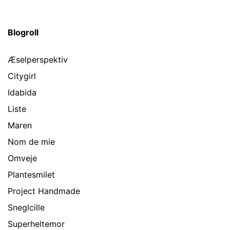
Blogroll
Æselperspektiv
Citygirl
Idabida
Liste
Maren
Nom de mie
Omveje
Plantesmilet
Project Handmade
Sneglcille
Superheltemor