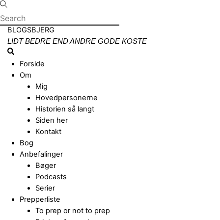
Skip
to
content
Menu
BLOGSBJERG
LIDT BEDRE END ANDRE GODE KOSTE
Search
Forside
Om
Mig
Hovedpersonerne
Historien så langt
Siden her
Kontakt
Bog
Anbefalinger
Bøger
Podcasts
Serier
Prepperliste
To prep or not to prep