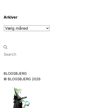
Arkiver
Arkiver
Back
BLOGSBJERG
To
©
BLOGSBJERG
2026
Top