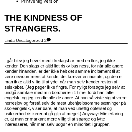
Printvenlig version
Close
THE KINDNESS OF
Menu
STRANGERS.
Linda
Uncategorized
3
I går blev jeg hevet med i fredagsbar med en flok, jeg ikke
kender. Den slags er altid lidt risky business, for når alle andre
kender hinanden, er der ikke helt det samme incitament til at
lære newcommers at kende; det kræver en indsats, og den er
man ikke altid villig til at yde, når man selv kender resten af
selskabet. (Jeg peger ikke fingre. For nyligt forsøgte jeg selv at
undgå samtale med min bordherre i 1 time, fordi han talte
engelsk, og jeg kendte alle de andre. At han så viste sig at være
herresjov og forstå selv de mest ubehjælpsomme sætninger på
skoleengelsk, viser bare, at man ved uhøflig opførsel og
usikkerhed risikerer at gå glip af meget.) Anyway: Min erfaring
er, at man er markant mere villig til at spørge og lytte
interesseret, når man selv udgør en minoritet i gruppen.