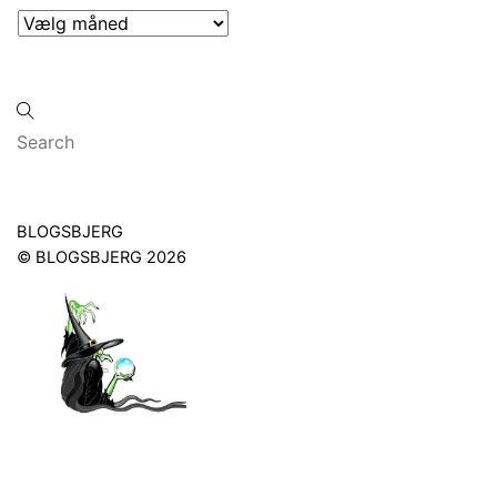
Arkiver
Back
BLOGSBJERG
To
©
BLOGSBJERG
2026
Top