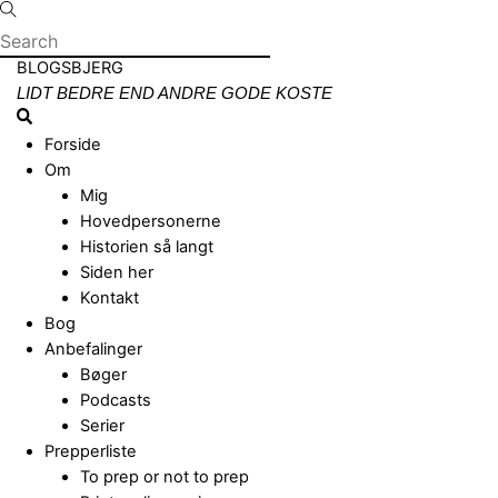
Skip
to
content
Menu
BLOGSBJERG
LIDT BEDRE END ANDRE GODE KOSTE
Search
Forside
Om
Mig
Hovedpersonerne
Historien så langt
Siden her
Kontakt
Bog
Anbefalinger
Bøger
Podcasts
Serier
Prepperliste
To prep or not to prep