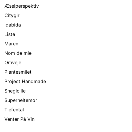
Æselperspektiv
Citygirl
Idabida
Liste
Maren
Nom de mie
Omveje
Plantesmilet
Project Handmade
Sneglcille
Superheltemor
Tiefental
Venter På Vin