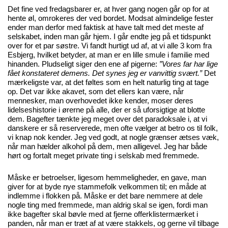
Det fine ved fredagsbarer er, at hver gang nogen går op for at
hente øl, omrokeres der ved bordet. Modsat almindelige fester
ender man derfor med faktisk at have talt med det meste af
selskabet, inden man går hjem. I går endte jeg på et tidspunkt
over for et par søstre. Vi fandt hurtigt ud af, at vi alle 3 kom fra
Esbjerg, hvilket betyder, at man er en lille smule i familie med
hinanden. Pludseligt siger den ene af pigerne:
”Vores far har lige
fået konstateret demens. Det synes jeg er vanvittig svært.”
Det
mærkeligste var, at det føltes som en helt naturlig ting at tage
op. Det var ikke akavet, som det ellers kan være, når
mennesker, man overhovedet ikke kender, moser deres
lidelseshistorie i ørerne på alle, der er så uforsigtige at blotte
dem. Bagefter tænkte jeg meget over det paradoksale i, at vi
danskere er så reserverede, men ofte vælger at betro os til folk,
vi knap nok kender. Jeg ved godt, at nogle grænser ætses væk,
når man hælder alkohol på dem, men alligevel. Jeg har både
hørt og fortalt meget private ting i selskab med fremmede.
Måske er betroelser, ligesom hemmeligheder, en gave, man
giver for at byde nye stammefolk velkommen til; en måde at
indlemme i flokken på. Måske er det bare nemmere at dele
nogle ting med fremmede, man aldrig skal se igen, fordi man
ikke bagefter skal bøvle med at fjerne offerklistermærket i
panden, når man er træt af at være stakkels, og gerne vil tilbage