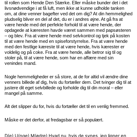
til rollen som Hende Den Stærke. Eller måske bunder det i det
livsnødvendige i at få luft, men ikke at kunne udholde tanken
om, at dine venner bagefter ved det om dig? At din hemmelighed
pludselig bliver en del af det, du er i andres øjne. At gå fra at
være hende med det perfekte forhold til at være hende, der
opdagede at kæresten havde været sammen med papsøsteren
– og blev. Fra at være hende med selvkontrol og tjek på kosten
til at være hende med en spiseforstyrrelse. Fra at være hende
med den festlige kæreste til at være hende, hvis kærester er
voldelig og på coke. Fra at være hende, alle betror sig til og
stoler på, til at være hende, som har en affære med sin
venindes mand.
Nogle hemmeligheder er så store, at de for altid vil ændre dine
venners billede af dig, hvis du fortæller dem. Det tvinger dig til at
justere dit eget selvbillede og forholde dig til din moral – eller
mangel på samme.
Alt det slipper du for, hvis du fortæller det til en venlig fremmed.
Måske er det derfor, at fredagsbar er så populært.
D(e) U(nge) M(ødre)
Hvad nu, hvis de synes, jeg ligner en