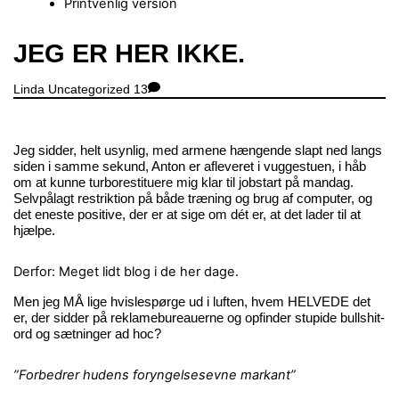
Printvenlig version
Close
JEG ER HER IKKE.
Menu
Linda
Uncategorized
13
Jeg sidder, helt usynlig, med armene hængende slapt ned langs
siden i samme sekund, Anton er afleveret i vuggestuen, i håb
om at kunne turborestituere mig klar til jobstart på mandag.
Selvpålagt restriktion på både træning og brug af computer, og
det eneste positive, der er at sige om dét er, at det lader til at
hjælpe.
Derfor: Meget lidt blog i de her dage.
Men jeg MÅ lige hvislespørge ud i luften, hvem HELVEDE det
er, der sidder på reklamebureauerne og opfinder stupide bullshit-
ord og sætninger ad hoc?
”Forbedrer hudens foryngelsesevne markant”