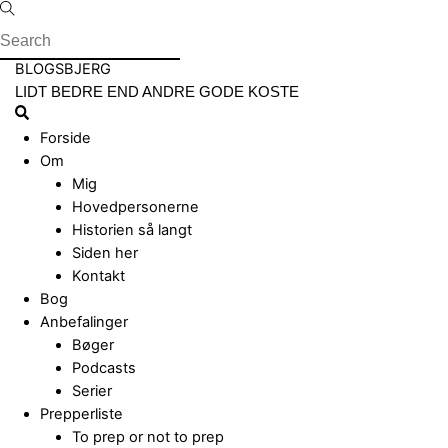
Skip
to
content
Menu
BLOGSBJERG
LIDT BEDRE END ANDRE GODE KOSTE
Search
Forside
Om
Mig
Hovedpersonerne
Historien så langt
Siden her
Kontakt
Bog
Anbefalinger
Bøger
Podcasts
Serier
Prepperliste
To prep or not to prep