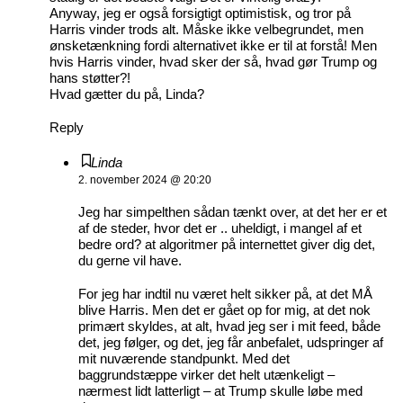
Anyway, jeg er også forsigtigt optimistisk, og tror på
Harris vinder trods alt. Måske ikke velbegrundet, men
ønsketænkning fordi alternativet ikke er til at forstå! Men
hvis Harris vinder, hvad sker der så, hvad gør Trump og
hans støtter?!
Hvad gætter du på, Linda?
Reply
Linda
2. november 2024 @ 20:20
Jeg har simpelthen sådan tænkt over, at det her er et
af de steder, hvor det er .. uheldigt, i mangel af et
bedre ord? at algoritmer på internettet giver dig det,
du gerne vil have.
For jeg har indtil nu været helt sikker på, at det MÅ
blive Harris. Men det er gået op for mig, at det nok
primært skyldes, at alt, hvad jeg ser i mit feed, både
det, jeg følger, og det, jeg får anbefalet, udspringer af
mit nuværende standpunkt. Med det
baggrundstæppe virker det helt utænkeligt –
nærmest lidt latterligt – at Trump skulle løbe med