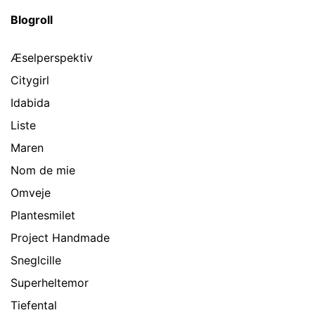
Blogroll
Æselperspektiv
Citygirl
Idabida
Liste
Maren
Nom de mie
Omveje
Plantesmilet
Project Handmade
Sneglcille
Superheltemor
Tiefental