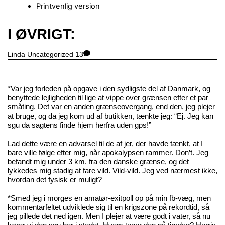
Printvenlig version
Close
I ØVRIGT:
Menu
Linda
Uncategorized
13
*Var jeg forleden på opgave i den sydligste del af Danmark, og
benyttede lejligheden til lige at vippe over grænsen efter et par
småting. Det var en anden grænseovergang, end den, jeg plejer
at bruge, og da jeg kom ud af butikken, tænkte jeg: “Ej. Jeg kan
sgu da sagtens finde hjem herfra uden gps!”
Lad dette være en advarsel til de af jer, der havde tænkt, at I
bare ville følge efter mig, når apokalypsen rammer. Don’t. Jeg
befandt mig under 3 km. fra den danske grænse, og det
lykkedes mig stadig at fare vild. Vild-vild. Jeg ved nærmest ikke,
hvordan det fysisk er muligt?
*Smed jeg i morges en amatør-exitpoll op på min fb-væg, men
kommentarfeltet udviklede sig til en krigszone på rekordtid, så
jeg pillede det ned igen. Men I plejer at være godt i vater, så nu