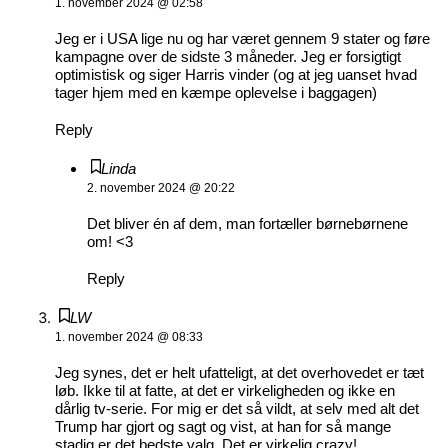
1. november 2024 @ 02:58
Jeg er i USA lige nu og har været gennem 9 stater og føre
kampagne over de sidste 3 måneder. Jeg er forsigtigt
optimistisk og siger Harris vinder (og at jeg uanset hvad
tager hjem med en kæmpe oplevelse i baggagen)
Reply
Linda
2. november 2024 @ 20:22
Det bliver én af dem, man fortæller børnebørnene
om! <3
Reply
LW
1. november 2024 @ 08:33
Jeg synes, det er helt ufatteligt, at det overhovedet er tæt
løb. Ikke til at fatte, at det er virkeligheden og ikke en
dårlig tv-serie. For mig er det så vildt, at selv med alt det
Trump har gjort og sagt og vist, at han for så mange
stadig er det bedste valg. Det er virkelig crazy!