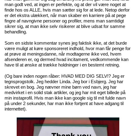
man godt ved, at ingen er perfekte, og at der vil være noget at
finde hos os ALLE, hvis man sætter sig for at lede. Netop derfor
er det ekstra ulækkert, når man skaber en karriere på at pege
fingre af navngivne personer og profiler, mens man samtidigt
sikrer sig, at man ikke selv risikerer at blive udsat for samme
behandling.
Som en sidste kommentar synes jeg faktisk ikke, at det burde
være muligt at køre sponsoreret indhold, hvor man får penge for
at prøve at meningsdanne, når modtagerne ikke ved, hvem
afsenderen er, og dermed hvad incitament, vedkommende kan
have til at ønske at trække holdninger i en bestemt retning.
(Og bare inden nogen råber: HVAD MED DIG SELV!? Jeg er
tegnsprogstolk. Jeg hedder Linda. Jeg bor i Esbjerg. Jeg har
skrevet en bog. Jeg nævner mine børn ved navn, jeg har
medvirket i en solid stak artikler, og jeg har mit eget billede på
min instaprofil. Hvis man ikke kan google sig til mit fulde navn
på under 2 sekunder, har man ikke fortjent at have adgang til
internettet).