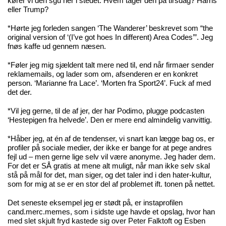
kører vi den sgu her i stedet. Hvem tager den på tirsdag? Harris
eller Trump?
*Hørte jeg forleden sangen ‘The Wanderer’ beskrevet som “the
original version of ‘(I’ve got hoes In different) Area Codes’”. Jeg
fnøs kaffe ud gennem næsen.
*Føler jeg mig sjældent talt mere ned til, end når firmaer sender
reklamemails, og lader som om, afsenderen er en konkret
person. ‘Marianne fra Lace’. ‘Morten fra Sport24’. Fuck af med
det der.
*Vil jeg gerne, til de af jer, der har Podimo, plugge podcasten
‘Hestepigen fra helvede’. Den er mere end almindelig vanvittig.
*Håber jeg, at én af de tendenser, vi snart kan lægge bag os, er
profiler på sociale medier, der ikke er bange for at pege andres
fejl ud – men gerne lige selv vil være anonyme. Jeg hader dem.
For det er SÅ gratis at mene alt muligt, når man ikke selv skal
stå på mål for det, man siger, og det taler ind i den hater-kultur,
som for mig at se er en stor del af problemet ift. tonen på nettet.
Det seneste eksempel jeg er stødt på, er instaprofilen
cand.merc.memes, som i sidste uge havde et opslag, hvor han
med slet skjult fryd kastede sig over Peter Falktoft og Esben