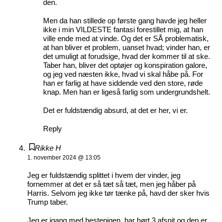
den.
Men da han stillede op første gang havde jeg heller
ikke i min VILDESTE fantasi forestillet mig, at han
ville ende med at vinde. Og det er SÅ problematisk,
at han bliver et problem, uanset hvad; vinder han, er
det umuligt at forudsige, hvad der kommer til at ske.
Taber han, bliver det optøjer og konspiration galore,
og jeg ved næsten ikke, hvad vi skal håbe på. For
han er farlig at have siddende ved den store, røde
knap. Men han er ligeså farlig som undergrundshelt.
Det er fuldstændig absurd, at det er her, vi er.
Reply
Rikke H
1. november 2024 @ 13:05
Jeg er fuldstændig splittet i hvem der vinder, jeg
fornemmer at det er så tæt så tæt, men jeg håber på
Harris. Selvom jeg ikke tør tænke på, havd der sker hvis
Trump taber.
Jeg er igang med hestepigen, har hørt 3 afsnit og den er