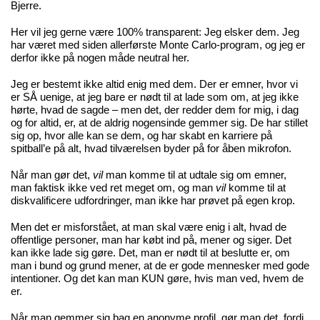
Bjerre.
Her vil jeg gerne være 100% transparent: Jeg elsker dem. Jeg
har været med siden allerførste Monte Carlo-program, og jeg er
derfor ikke på nogen måde neutral her.
Jeg er bestemt ikke altid enig med dem. Der er emner, hvor vi
er SÅ uenige, at jeg bare er nødt til at lade som om, at jeg ikke
hørte, hvad de sagde – men det, der redder dem for mig, i dag
og for altid, er, at de aldrig nogensinde gemmer sig. De har stillet
sig op, hvor alle kan se dem, og har skabt en karriere på
spitball’e på alt, hvad tilværelsen byder på for åben mikrofon.
Når man gør det,
vil
man komme til at udtale sig om emner,
man faktisk ikke ved ret meget om, og man
vil
komme til at
diskvalificere udfordringer, man ikke har prøvet på egen krop.
Men det er misforstået, at man skal være enig i alt, hvad de
offentlige personer, man har købt ind på, mener og siger. Det
kan ikke lade sig gøre. Det, man er nødt til at beslutte er, om
man i bund og grund mener, at de er gode mennesker med gode
intentioner. Og det kan man KUN gøre, hvis man ved, hvem de
er.
Når man gemmer sig bag en anonyme profil, gør man det, fordi