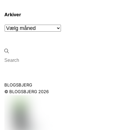
Arkiver
Arkiver
Back
BLOGSBJERG
To
©
BLOGSBJERG
2026
Top