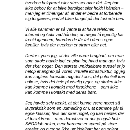
hverken bekymret eller stresset over det. Jeg har
ikke behov for at blive beroliget eller holdt i hånden –
men jeg er tilhænger af, at det er bedre at forberede
sig forgæves, end at blive fanget på det forkerte ben.
Vi alle sammen er så vante til at have telefoner,
internet og Aula ved hånden, at meget få egentlig har
tænkt igennem, hvordan de får fat i deres egne
familier, hvis der hverken er strøm eller net.
Derfor synes jeg, at det ville være brugbart, om man
som skole havde lagt en plan for, hvad man gør, hvis
der sker noget. Den største umiddelbare trussel er jo
netop et angreb på vores virtuelle infrastruktur, og jeg
kan sagtens forestille mig det kaos, det potentielt kan
udløse, hvis det hele pludselig ryger, og skolen ikke
kan komme i kontakt med forældrene – som ikke
kan komme i kontakt med deres børn.
Jeg havde selv tænkt, at det kunne være noget så
lavpraktisk som en udmelding om, at børnene går til
egne klasser, hvis der sker noget, og kan hentes der
af forældrene – men derudover er der jo også hele
SFO/klub-delen, hvor børnene er spredt på store
arealer, og hvor de ikke umiddelbart har en oplagt