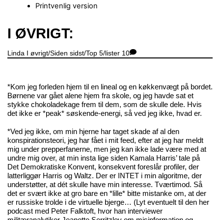
Printvenlig version
Close
I ØVRIGT:
Menu
Linda
I øvrigt/Siden sidst/Top 5/lister
10
*Kom jeg forleden hjem til en lineal og en køkkenvægt på bordet.
Børnene var gået alene hjem fra skole, og jeg havde sat et
stykke chokoladekage frem til dem, som de skulle dele. Hvis
det ikke er *peak* søskende-energi, så ved jeg ikke, hvad er.
*Ved jeg ikke, om min hjerne har taget skade af al den
konspirationsteori, jeg har fået i mit feed, efter at jeg har meldt
mig under prepperfanerne, men jeg kan ikke lade være med at
undre mig over, at min insta lige siden Kamala Harris’ tale på
Det Demokratiske Konvent, konsekvent foreslår profiler, der
latterliggør Harris og Waltz. Der er INTET i min algoritme, der
understøtter, at dét skulle have min interesse. Tværtimod. Så
det er svært ikke at gro bare en *lille* bitte mistanke om, at der
er russiske trolde i de virtuelle bjerge… (Lyt eventuelt til
den her
podcast
med Peter Falktoft, hvor han interviewer