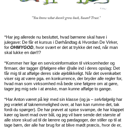
*Har jeg allerede nu besluttet, hvad børnene skal have i
julegave: De får et kursus i Dørhåndtag & Hvordan De Virker,
for
OHMYGOD
, hvor svært er det at trykke det ned, når man
skal lukke en dør!!?
*Kommer her lige en serviceinformation til virksomheder og
firmaer, der tagger @følgere eller @alle ind i deres opslag: Det
får mig til at affølge deres side øjeblikkeligt. Når det ovenikøbet
viser sig at være pga. en konkurrence, der bryder alle regler for,
hvad man som virksomhed må bede sine følgere om at gøre,
tager jeg mig selv i at ønske, man kunne affølge to gange.
*Har Anton været på lejr med sin klasse (og ja –
selvfølgelig
har
jeg vrælet af taknemmelighed over, at han kan rumme det, tak
fordi du spørger). De har prøvet at spise svampe, de har klappet
køer og lavet mad over bål, og jeg vil bare sende det største af
alle store skud ud til de lærere og pædagoger, der stiller op til at
tage børn, der alle har brug for at blive mødt præcis, hvor de er,