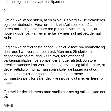
internet og sundhedsvæsen. Spanien.
2.
Det er ikke længe siden, at en
skole i Esbjerg skulle evakueres
pga. bombetrusler
. Forældrene fik via Aula besked på at hente
deres børn (den procedure har jeg også MEGET lyst til, at
nogen kigger på, kan jeg mærke..) – men nul net betyder nul
Aula.
Jeg er ikke det fjerneste bange. Vi taler jo ikke om bombefly og
den røde hær, der stamper i øst. Men med 25 skoler, et
gennemsnit på omkring 600 elever, forbløffende få
parkeringspladser, personale, der stryger afsted, og store
arealer, børnene kan være spredt på, synes jeg faktisk bare, at
det er rettidig omhu, at man som skole lige kigger rundt og
beslutter, at sker der noget, så samler vi børnene i
gymnastiksalen, for så er det ikke nødvendigt med én lærer pr.
klasse.
Og melder det ud, mens man stadig har net og Aula at gøre det
på.
MEN!