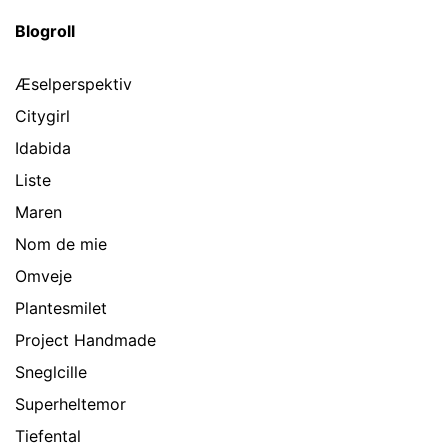
Blogroll
Æselperspektiv
Citygirl
Idabida
Liste
Maren
Nom de mie
Omveje
Plantesmilet
Project Handmade
Sneglcille
Superheltemor
Tiefental