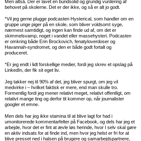
Men altså. Der er lavet en bundsolid og grundig vurdering af
behovet på skolerne. Det er der ikke, og så er alt jo godt.
*Vil jeg gerne plugge podcasten
Hysterical
, som handler om en
gruppe unge piger på en skole, som bliver voldsomt syge,
nærmest samtidigt, og ingen kan finde ud af, om det er
skimmelsvamp, noget i vandet eller massehysteri. Podcasten
er omkring både Erin Brockovich, fenatyloverdoser og
Havannah-syndromet, og den er både godt fortalt og
produceret.
*Er jeg endt i lidt forskellige medier, fordi jeg skrev et opslag på
LinkedIn, der fik sit eget liv.
Jeg takker nej til 90% af det, jeg bliver spurgt, om jeg vil
medvirke i – hvilket faktisk er mere, end man skulle tro.
Formentlig fordi jeg mener relativt meget, relativt offentligt, om
relativt mange ting og derfor tit kommer op, når journalister
googler et emne.
Men dels har jeg ikke stamina til at blive lagt for had i
umonitorerede kommentarfelter på Facebook, og dels har jeg et
arbejde, hvor det er fint at ævle løs herinde, hvor I selv skal gøre
en aktiv indsats for at finde ind, men hvor jeg helst er fri for at
blive presset ned i halsen på brugere og samarbejdspartnere,