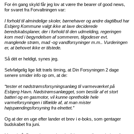
For én gang skyld får jeg lov at være the bearer of good news,
for svaret fra Forvaltningen var:
I forhold til almindelige skoler, børnehaver og andre dagtilbud har
Esbjerg Kommune valgt ikke at lave deciderede
beredskabsplaner, der i forhold til den udmelding, regeringen
kom med i begyndelsen af sommeren, tilgodeser evt.
manglende strøm, mad -og vandforsyninger m.m.. Vurderingen
er, at behovet ikke er tilstede.
Så dét er heldigt, synes jeg.
Selvfølgelig lige lidt træls timing, at Din Forsyningen 2 dage
senere smider
info op om
, at de:
“tester et nødstrømsforsyningsanlæg til varmeværket på
Esbjerg Havn. Nødstrømsanlægget, som består af et stort
batteri og en gasmotor, vil kunne opretholde hele
varmeforsyningen i tilfælde af, at man mister
højspændingsforsyning fra elnettet.”
Og at der en uge efter lander et brev i e-boks, som gentager
budskabet fra juni.