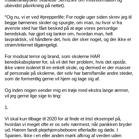
militæranalytiker
Jeanette Serritzlev
om misinformation og
ubevidst påvirkning på nettet).
*Og nu, vi er ved #prepperlife: For nogle uger siden skrev jeg til
begge børnenes skoler og spurgte, om man, nu hvor vi fra
øverste sted har fået besked på at øge vores personlige
beredskab, har gjort sig tanker om, hvordan man, helt
lavpraktisk, vil håndtere det, hvis der sker noget, og der ikke er
strøm/internet tilgængeligt.
For modsat terror og brand, som skolerne HAR
beredskabsplaner for, så vil det her problem, hvis det opstår,
ikke være isoleret til en enkelt skole, og dermed er der masser
af personale på skolerne, der selv har børn/familie andre steder,
som de formentlig gerne vil hjem og tage sig af.
Og inden nogen sender mig en trøje med ekstra lange ærmer,
vil jeg gerne lige sige to ting:
1.
Vi skal kun tilbage til 2020 for at finde et trist eksempel på,
hvordan vi meget ofte er os selv nærmest, når panikken bryder
ud:
Hæren fandt plejehjemsbeboere efterladte og døde.
I
Spanien. Ikke i en eller anden mørk afkrog af verden uden