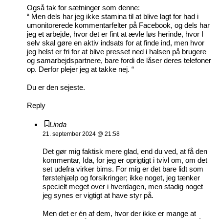
Også tak for sætninger som denne:
“ Men dels har jeg ikke stamina til at blive lagt for had i
umonitorerede kommentarfelter på Facebook, og dels har
jeg et arbejde, hvor det er fint at ævle løs herinde, hvor I
selv skal gøre en aktiv indsats for at finde ind, men hvor
jeg helst er fri for at blive presset ned i halsen på brugere
og samarbejdspartnere, bare fordi de låser deres telefoner
op. Derfor plejer jeg at takke nej. “
Du er den sejeste.
Reply
Linda
21. september 2024 @ 21:58
Det gør mig faktisk mere glad, end du ved, at få den
kommentar, Ida, for jeg er oprigtigt i tvivl om, om det
set udefra virker bims. For mig er det bare lidt som
førstehjælp og forsikringer; ikke noget, jeg tænker
specielt meget over i hverdagen, men stadig noget
jeg synes er vigtigt at have styr på.
Men det er én af dem, hvor der ikke er mange at