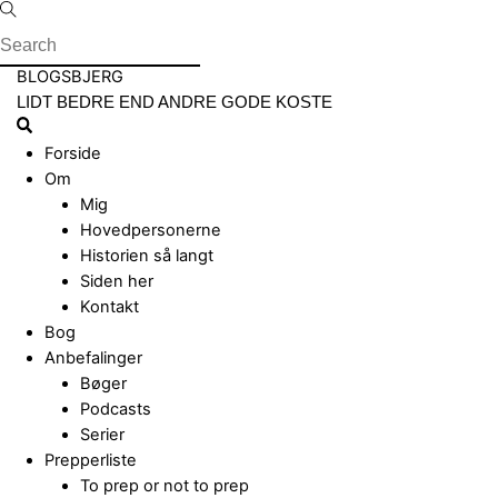
Skip
to
content
Menu
BLOGSBJERG
LIDT BEDRE END ANDRE GODE KOSTE
Search
Forside
Om
Mig
Hovedpersonerne
Historien så langt
Siden her
Kontakt
Bog
Anbefalinger
Bøger
Podcasts
Serier
Prepperliste
To prep or not to prep