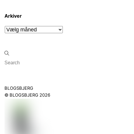
Arkiver
Arkiver
Back
BLOGSBJERG
To
©
BLOGSBJERG
2026
Top