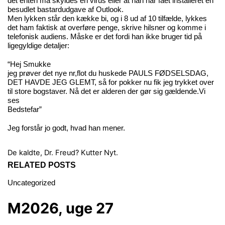
det enten må skyldes en virus eller at han har fået installeret en
besudlet bastardudgave af Outlook.
Men lykken står den kække bi, og i 8 ud af 10 tilfælde, lykkes
det ham faktisk at overføre penge, skrive hilsner og komme i
telefonisk audiens. Måske er det fordi han ikke bruger tid på
ligegyldige detaljer:
“Hej Smukke
jeg prøver det nye nr,flot du huskede PAULS FØDSELSDAG,
DET HAVDE JEG GLEMT, så for pokker nu fik jeg trykket over
til store bogstaver. Nå det er alderen der gør sig gældende.Vi
ses
Bedstefar”
Jeg forstår jo godt, hvad han mener.
De kaldte, Dr. Freud?
Kutter Nyt.
RELATED POSTS
Uncategorized
M2026, uge 27