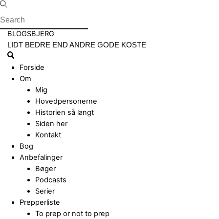
Skip
to
content
Menu
BLOGSBJERG
LIDT BEDRE END ANDRE GODE KOSTE
Search
Forside
Om
Mig
Hovedpersonerne
Historien så langt
Siden her
Kontakt
Bog
Anbefalinger
Bøger
Podcasts
Serier
Prepperliste
To prep or not to prep