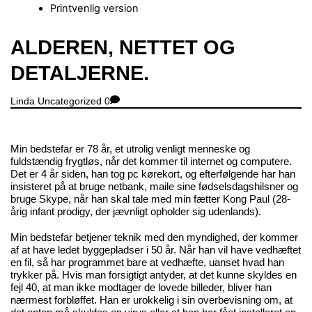
Printvenlig version
Close
ALDEREN, NETTET OG
Menu
DETALJERNE.
Linda
Uncategorized
0
Min bedstefar er 78 år, et utrolig venligt menneske og
fuldstændig frygtløs, når det kommer til internet og computere.
Det er 4 år siden, han tog pc kørekort, og efterfølgende har han
insisteret på at bruge netbank, maile sine fødselsdagshilsner og
bruge Skype, når han skal tale med min fætter Kong Paul (28-
årig infant prodigy, der jævnligt opholder sig udenlands).
Min bedstefar betjener teknik med den myndighed, der kommer
af at have ledet byggepladser i 50 år. Når han vil have vedhæftet
en fil, så har programmet bare at vedhæfte, uanset hvad han
trykker på. Hvis man forsigtigt antyder, at det kunne skyldes en
fejl 40, at man ikke modtager de lovede billeder, bliver han
nærmest forbløffet. Han er urokkelig i sin overbevisning om, at