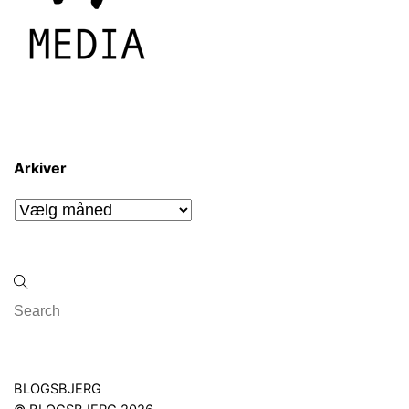
Arkiver
Arkiver
Back
BLOGSBJERG
To