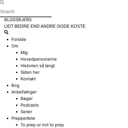
Skip
to
content
Menu
BLOGSBJERG
LIDT BEDRE END ANDRE GODE KOSTE
Search
Forside
Om
Mig
Hovedpersonerne
Historien så langt
Siden her
Kontakt
Bog
Anbefalinger
Bøger
Podcasts
Serier
Prepperliste
To prep or not to prep