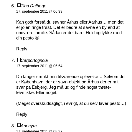
Tina Dalbøge
17. september 2011 @ 06:39
Kan godt forstå du savner Århus eller Aarhus… men det
er jo en ringe trøst. Det er bedre at savne en by end at
undvære familie. Sådan er det bare. Held og lykke med
din pesto 🙂
Reply
Carportognoia
17. september 2011 @ 06:54
Du fanger smukt min tilsvarende oplevelse… Selvom det
er København, der er savn-objekt og Århus der er mit
svar på Esbjerg. Jeg må ud og finde noget trøste-
løvstikke. Eller noget.
(Meget overskudsagtigt, i øvrigt, at du selv laver pesto…)
Reply
Anonym
17. september 2011 @ 08:37