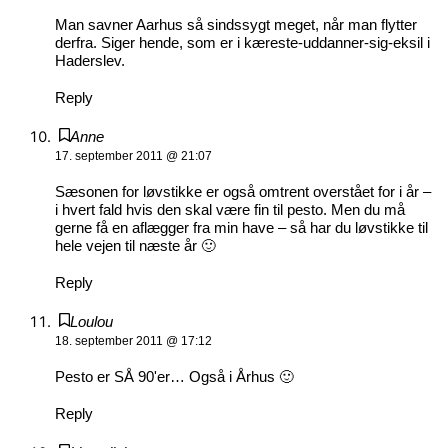
Man savner Aarhus så sindssygt meget, når man flytter
derfra. Siger hende, som er i kæreste-uddanner-sig-eksil i
Haderslev.
Reply
Anne
17. september 2011 @ 21:07
Sæsonen for løvstikke er også omtrent overstået for i år –
i hvert fald hvis den skal være fin til pesto. Men du må
gerne få en aflægger fra min have – så har du løvstikke til
hele vejen til næste år 🙂
Reply
Loulou
18. september 2011 @ 17:12
Pesto er SÅ 90'er… Også i Århus 🙂
Reply