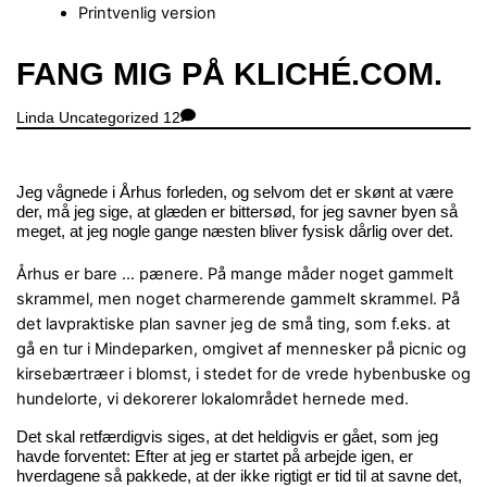
Printvenlig version
Close
FANG MIG PÅ KLICHÉ.COM.
Menu
Linda
Uncategorized
12
Jeg vågnede i Århus forleden, og selvom det er skønt at være
der, må jeg sige, at glæden er bittersød, for jeg savner byen så
meget, at jeg nogle gange næsten bliver fysisk dårlig over det.
Århus er bare … pænere. På mange måder noget gammelt
skrammel, men noget charmerende gammelt skrammel. På
det lavpraktiske plan savner jeg de små ting, som f.eks. at
gå en tur i Mindeparken, omgivet af mennesker på picnic og
kirsebærtræer i blomst, i stedet for de vrede hybenbuske og
hundelorte, vi dekorerer lokalområdet hernede med.
Det skal retfærdigvis siges, at det heldigvis er gået, som jeg
havde forventet: Efter at jeg er startet på arbejde igen, er
hverdagene så pakkede, at der ikke rigtigt er tid til at savne det,