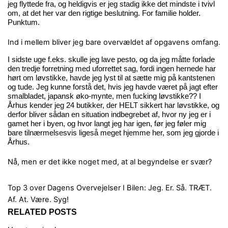
jeg flyttede fra, og heldigvis er jeg stadig ikke det mindste i tvivl
om, at det her var den rigtige beslutning. For familie holder.
Punktum.
Ind i mellem bliver jeg bare overvældet af opgavens omfang.
I sidste uge f.eks. skulle jeg lave pesto, og da jeg måtte forlade
den tredje forretning med uforrettet sag, fordi ingen hernede har
hørt om løvstikke, havde jeg lyst til at sætte mig på kantstenen
og tude. Jeg kunne forstå det, hvis jeg havde været på jagt efter
smalbladet, japansk øko-mynte, men fucking løvstikke?? I
Århus kender jeg 24 butikker, der HELT sikkert har løvstikke, og
derfor bliver sådan en situation indbegrebet af, hvor ny jeg er i
gamet her i byen, og hvor langt jeg har igen, før jeg føler mig
bare tilnærmelsesvis ligeså meget hjemme her, som jeg gjorde i
Århus.
Nå, men er det ikke noget med, at al begyndelse er svær?
Top 3 over Dagens Overvejelser I Bilen:
Jeg. Er. Så. TRÆT.
Af. At. Være. Syg!
RELATED POSTS