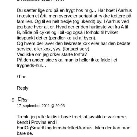
Du sætter lige ord på en frygt hos mig… Har boet i Aarhus
i næsten et årti, men overvejer seriøst at rykke tættere på
familien. Og til en helt tredje (og ukendt) by. I Aarhus ved
jeg bare hvor alt er. Hvad der er den hurtigste vej fra A til
B, både på cykel og i bil -og også i forhold til hvilket
tidspunkt det er (pendler-kø ud af byen).
Og hvem der laver den lækreste xxx eller har den bedste
service, eller xxx, yyy, (fortsæt selv).
Ved ikke om jeg orker starte forfra?
På den anden side skal man jo heller ikke falde i et
trygheds-hul…
/Tine
Reply
Ibs
17. september 2011 @ 20:03
Tænk, jeg ville faktisk have troet, at løvstikke var mere
kendt i Provins end i
FartOgSmartUngdomsbefolketAarhus. Men der kan man
bare se.