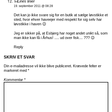
Lines linier
19. september 2011 @ 08:28
Det kan jo ikke svare sig for en butik at sælge løvstikke et
sted, hvor ehver haveejer med respekt for sig selv har
løvstikke i haven 😉
Jeg er sikker på, at Esbjerg har noget andet unikt så, som
man ikke kan få i Århus! …. ud over fisk… ??? 😉
Reply
SKRIV ET SVAR
Din e-mailadresse vil ikke blive publiceret.
Krævede felter er
markeret med
*
Kommentar
*