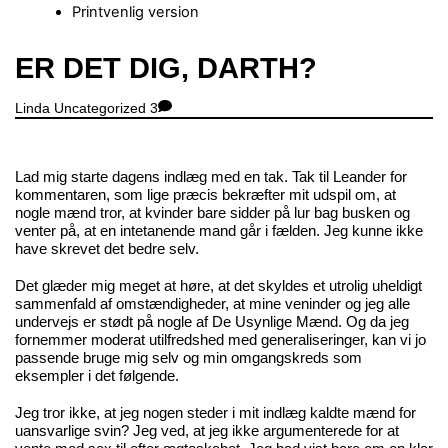
Printvenlig version
Close
ER DET DIG, DARTH?
Menu
Linda
Uncategorized
3
Lad mig starte dagens indlæg med en tak. Tak til Leander for
kommentaren, som lige præcis bekræfter mit udspil om, at
nogle mænd tror, at kvinder bare sidder på lur bag busken og
venter på, at en intetanende mand går i fælden. Jeg kunne ikke
have skrevet det bedre selv.
Det glæder mig meget at høre, at det skyldes et utrolig uheldigt
sammenfald af omstændigheder, at mine veninder og jeg alle
undervejs er stødt på nogle af De Usynlige Mænd. Og da jeg
fornemmer moderat utilfredshed med generaliseringer, kan vi jo
passende bruge mig selv og min omgangskreds som
eksempler i det følgende.
Jeg tror ikke, at jeg nogen steder i mit indlæg kaldte mænd for
uansvarlige svin? Jeg ved, at jeg ikke argumenterede for at