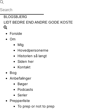
Skip
to
content
Menu
BLOGSBJERG
LIDT BEDRE END ANDRE GODE KOSTE
Search
Forside
Om
Mig
Hovedpersonerne
Historien så langt
Siden her
Kontakt
Bog
Anbefalinger
Bøger
Podcasts
Serier
Prepperliste
To prep or not to prep