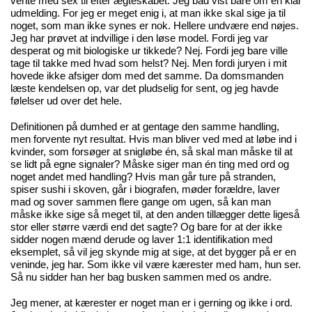
vente med sex til efter ægteskabet. Jeg bad vist bare om en klar
udmelding. For jeg er meget enig i, at man ikke skal sige ja til
noget, som man ikke synes er nok. Hellere undvære end nøjes.
Jeg har prøvet at indvillige i den løse model. Fordi jeg var
desperat og mit biologiske ur tikkede? Nej. Fordi jeg bare ville
tage til takke med hvad som helst? Nej. Men fordi juryen i mit
hovede ikke afsiger dom med det samme. Da domsmanden
læste kendelsen op, var det pludselig for sent, og jeg havde
følelser ud over det hele.
Definitionen på dumhed er at gentage den samme handling,
men forvente nyt resultat. Hvis man bliver ved med at løbe ind i
kvinder, som forsøger at snigløbe én, så skal man måske til at
se lidt på egne signaler? Måske siger man én ting med ord og
noget andet med handling? Hvis man går ture på stranden,
spiser sushi i skoven, går i biografen, møder forældre, laver
mad og sover sammen flere gange om ugen, så kan man
måske ikke sige så meget til, at den anden tillægger dette ligeså
stor eller større værdi end det sagte? Og bare for at der ikke
sidder nogen mænd derude og laver 1:1 identifikation med
eksemplet, så vil jeg skynde mig at sige, at det bygger på er en
veninde, jeg har. Som ikke vil være kærester med ham, hun ser.
Så nu sidder han her bag busken sammen med os andre.
Jeg mener, at kærester er noget man er i gerning og ikke i ord.