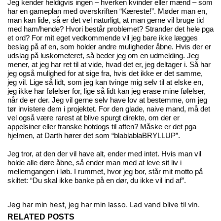
Jeg kender heldigvis ingen – hverken kvinder eller mænd – som
har en gameplan med overskriften “Kæreste!”. Møder man en,
man kan lide, så er det vel naturligt, at man gerne vil bruge tid
med ham/hende? Hvori består problemet? Strander det hele pga
et ord? For mit eget vedkommende vil jeg bare ikke lægges
beslag på af en, som holder andre muligheder åbne. Hvis der er
udslag på luskometeret, så beder jeg om en udmelding. Jeg
mener, at jeg har ret til at vide, hvad det er, jeg deltager i. Så har
jeg også mulighed for at sige fra, hvis det ikke er det samme,
jeg vil. Lige så lidt, som jeg kan tvinge mig selv til at elske en,
jeg ikke har følelser for, lige så lidt kan jeg erase mine følelser,
når de er der. Jeg vil gerne selv have lov at bestemme, om jeg
tør invistere dem i projektet. For den glade, naive mand, må det
vel også være rarest at blive spurgt direkte, om der er
appelsiner eller franske hotdogs til aften? Måske er det pga
hjelmen, at Darth hører det som “blablablaBRYLLUP”.
Jeg tror, at den der vil have alt, ender med intet. Hvis man vil
holde alle døre åbne, så ender man med at leve sit liv i
mellemgangen i løb. I rummet, hvor jeg bor, står mit motto på
skiltet: “Du skal ikke banke på en dør, du ikke vil ind af”.
Jeg har min hest, jeg har min lasso.
Lad vand blive til vin.
RELATED POSTS