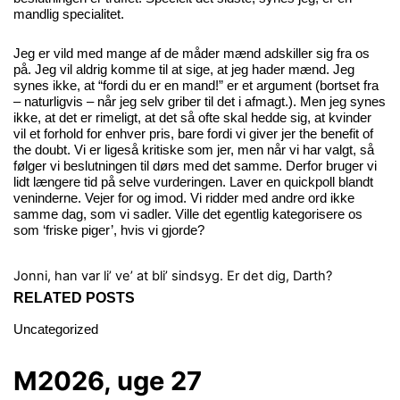
mandlig specialitet.
Jeg er vild med mange af de måder mænd adskiller sig fra os
på. Jeg vil aldrig komme til at sige, at jeg hader mænd. Jeg
synes ikke, at “fordi du er en mand!” er et argument (bortset fra
– naturligvis – når jeg selv griber til det i afmagt.). Men jeg synes
ikke, at det er rimeligt, at det så ofte skal hedde sig, at kvinder
vil et forhold for enhver pris, bare fordi vi giver jer the benefit of
the doubt. Vi er ligeså kritiske som jer, men når vi har valgt, så
følger vi beslutningen til dørs med det samme. Derfor bruger vi
lidt længere tid på selve vurderingen. Laver en quickpoll blandt
veninderne. Vejer for og imod. Vi ridder med andre ord ikke
samme dag, som vi sadler. Ville det egentlig kategorisere os
som ‘friske piger’, hvis vi gjorde?
Jonni, han var li’ ve’ at bli’ sindsyg.
Er det dig, Darth?
RELATED POSTS
Uncategorized
M2026, uge 27