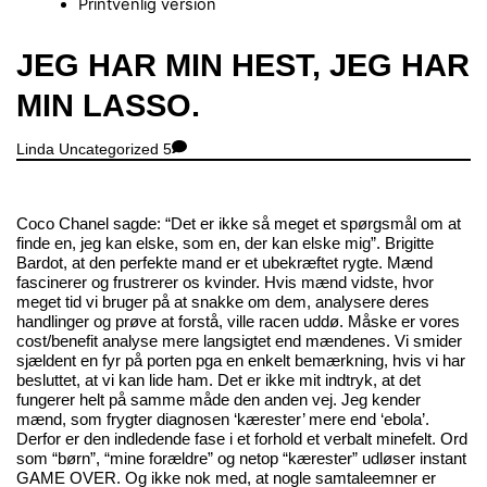
Printvenlig version
Close
JEG HAR MIN HEST, JEG HAR
Menu
MIN LASSO.
Linda
Uncategorized
5
Coco Chanel sagde: “Det er ikke så meget et spørgsmål om at
finde en, jeg kan elske, som en, der kan elske mig”. Brigitte
Bardot, at den perfekte mand er et ubekræftet rygte. Mænd
fascinerer og frustrerer os kvinder. Hvis mænd vidste, hvor
meget tid vi bruger på at snakke om dem, analysere deres
handlinger og prøve at forstå, ville racen uddø. Måske er vores
cost/benefit analyse mere langsigtet end mændenes. Vi smider
sjældent en fyr på porten pga en enkelt bemærkning, hvis vi har
besluttet, at vi kan lide ham. Det er ikke mit indtryk, at det
fungerer helt på samme måde den anden vej. Jeg kender
mænd, som frygter diagnosen ‘kærester’ mere end ‘ebola’.
Derfor er den indledende fase i et forhold et verbalt minefelt. Ord
som “børn”, “mine forældre” og netop “kærester” udløser instant
GAME OVER. Og ikke nok med, at nogle samtaleemner er