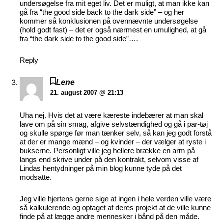
undersøgelse fra mit eget liv. Det er muligt, at man ikke kan
gå fra “the good side back to the dark side” – og her
kommer så konklusionen på ovennævnte undersøgelse
(hold godt fast) – det er også nærmest en umulighed, at gå
fra “the dark side to the good side”….
Reply
Lene
21. august 2007 @ 21:13
Uha nej. Hvis det at være kæreste indebærer at man skal
lave om på sin smag, afgive selvstændighed og gå i par-tøj
og skulle spørge før man tænker selv, så kan jeg godt forstå
at der er mange mænd – og kvinder – der vælger at ryste i
bukserne. Personligt ville jeg hellere brække en arm på
langs end skrive under på den kontrakt, selvom visse af
Lindas hentydninger på min blog kunne tyde på det
modsatte.
Jeg ville hjertens gerne sige at ingen i hele verden ville være
så kalkulerende og optaget af deres projekt at de ville kunne
finde på at lægge andre mennesker i bånd på den måde.