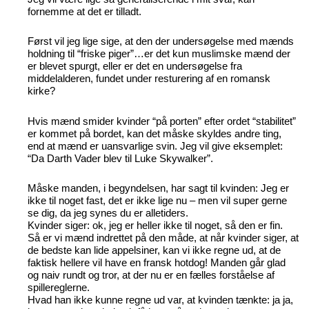
fornemme at det er tilladt.
Først vil jeg lige sige, at den der undersøgelse med mænds
holdning til “friske piger”…er det kun muslimske mænd der
er blevet spurgt, eller er det en undersøgelse fra
middelalderen, fundet under resturering af en romansk
kirke?
Hvis mænd smider kvinder “på porten” efter ordet “stabilitet”
er kommet på bordet, kan det måske skyldes andre ting,
end at mænd er uansvarlige svin. Jeg vil give eksemplet:
“Da Darth Vader blev til Luke Skywalker”.
Måske manden, i begyndelsen, har sagt til kvinden: Jeg er
ikke til noget fast, det er ikke lige nu – men vil super gerne
se dig, da jeg synes du er alletiders.
Kvinder siger: ok, jeg er heller ikke til noget, så den er fin.
Så er vi mænd indrettet på den måde, at når kvinder siger, at
de bedste kan lide appelsiner, kan vi ikke regne ud, at de
faktisk hellere vil have en fransk hotdog! Manden går glad
og naiv rundt og tror, at der nu er en fælles forståelse af
spillereglerne.
Hvad han ikke kunne regne ud var, at kvinden tænkte: ja ja,