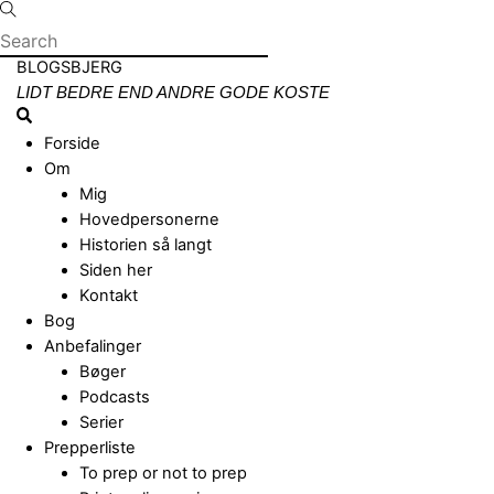
Skip
to
content
Menu
BLOGSBJERG
LIDT BEDRE END ANDRE GODE KOSTE
Search
Forside
Om
Mig
Hovedpersonerne
Historien så langt
Siden her
Kontakt
Bog
Anbefalinger
Bøger
Podcasts
Serier
Prepperliste
To prep or not to prep