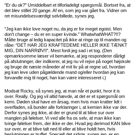
“Er du ok?” Umiddelbart et tilforladeligt spørgsmål. Bortset fra, at
det blev stillet 20 gange. Af en, som jeg var gået fra. Vidner om
ret misundelsesværdigt selvbillede, synes jeg.
“Jeg kan ikke love noget nu, da jeg er for meget egoist. Men
don’t change – du er en super kvinde.” WhatwhatWHAT?!!?
Måtte bruge al ledig kapacitet på ikke at ringe op til manden og
råbe: “DET HAR JEG KRAFTEDEME HELLER IKKE TÆNKT
MIG, DIN NARRØV!!”. Mest fordi jeg sad i et tog. (Den
opmærksomme læser vil bemærke, at jeg responderer dårligt
på afslutninger, der indikerer, at jeg nu vil rejse på noget højskole
og bruge de næste måneder af mit liv på at regne ud, hvordan
jeg kan leve uden pågældende mand og/eller hvordan jeg kan
forvandle mig til noget, han kan være interesseret i.)
Modsat Rocky, så synes jeg, at man når et punkt, hvor it is
over. Really. Og jeg vil altid hævde, at det er et spørgsmål om
kemi. Døden skal have en årsag, men hvis man kratter lidt i
overfladen, så bunder alle forklaringer i, at kemien ikke var der.
Derfor synes jeg ikke, at der er grund til at blive sur over
manglen på følelser. Vi ved alle fra os selv, at man ikke kan
tvinge følelser frem, der ikke er der. Hvad jeg derimod KAN blive
sur over, er at blive talt ned til eller at blive holdt hen, hvis
beslutningen er truffet. Specielt det sidste, synes jeg, er en