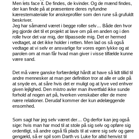
Men lets face it. De findes, de kvinder. Og de mænd findes,
der kan finde på at præsentere deres nyfundne
kærestemateriale for ønskeprofiler som den rune så grufuldt
beskriver.
Jeg har såmænd været i begge roller selv… Både den hvor
jeg gjorde det til et projekt at lave om på en anden og i den
rolle hvor det var mig, der tilpassede mig. Det er hermed
vedtaget, at det ikke holder i retten. Men lad os så også
vedtage at vi selv er ansvarlige for vores egen lykke og at
parolen om at man får hvad man giver i visse tilfælde kunne
være sand.
Det må være ganske forfærdeligt hårdt at have så lidt tillid til
andre mennesker at man per definition tror at alle er ude på
at snyde en, at såre hvis det er muligt og at lyve ved enhver
given lejlighed. Den mistro avler man ihvertfald ikke sunde
forhold af nogen art på, hverken venskaber eller de mere
nære relationer. Derudaf kommer der kun ødelæggende
ensomhed.
Som sagt har jeg selv været der… Og derfor kan jeg også
sige: hvis man har mod til at stole på sig selv og opføre sig
ordentligt, så andre også få plads til at være sig selv og gøre
gengæld, så er spil som Darth vs Luke for altid henvist til