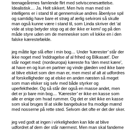
teenageårenes famlende flirt med selviscenesættelse.
Idealistisk… Ja. Helt sikkert. Men hvis man med sin
intelligens er i stand til at gennemskue andres åbenlyse spil
og samtidig have bare et strøg af ærlig selvironi så skulle
man også kunne være i stand til, som Linda skriver det ‘at
vide at stop betyder stop og at der ikke er kemi’ og på den
måde styre uden om de mennesker som vil lokke en i den
falske kærestefælde.
jeg måtte lige slå efter i min bog… Under ‘kærester’ står der
ikke noget med ‘inddragelse af al frihed og Bilkasæt’. Der
står noget med: (nordeuropa) kæreste fra ‘den mest kære’,
at have en og kun en partner og vinde glæden ved ikke bare
at blive elsket som den man er, men mest af alt at udfordres
af forskelligheder og at elske en anden næsten så meget
som man elsker sig selv med både styrker og
uperfektheder. Og så står der også en masse andet, men
det er jo bare min bog… ‘Kærester’ er ikke en kasse som
alle er enige om hvad rummer. Og det er slet ikke en kasse
som skal bruges til at skille bangebukse fra modige mænd
med nosserne på rette sted. Selvom det ofte er det der sker.
jeg ved godt at ingen i virkeligheden kan lide at blive
udfordret af dem der står nærmest. Men man skal fandeme