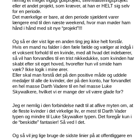
nemlig et meget vigtigt golfprojekt, selvrealiseringsprojekt
eller et andet projekt, som kræver, at han er HELT sig selv
for en periode.
Det mærkelige er bare, at den periode sjældent varer
længere end til den næste weekend, hvor man møder ham
hånd i hånd med sit nye “projekt”!!!
Og så er der vist lige en anden ting jeg ikke helt forstår.
Hvis en mand nu falder i den fæle fælde og vælger at indgå i
et voksent forhold til en kvinde, med alt hvad det indebærer,
så vil han forvandles til en trist nikkedukke, som kvinden har
skabt efter sit eget hoved, hvorefter hun vil smide ham
væk? Ikke logik i mine ører.
Eller skal man forstå det på den positive måde og uddele
medaljer til alle de kvinder, der på den konto, har forvandlet
en hel masse Darth Vadere til en hel masse Luke
Skywalkere, hvilket vi er mange der vil være glade for?
Jeg er nemlig i den forbindelse nødt til at aflive myten om, at
de fleste kvinder i det virkelige liv, er mest til Darth Vader
typen og mindre til Luke Skywalker typen. Det foregår kun i
de “beskidte” fantasier! Så ved I det.
Og så vil jeg lige bruge de sidste linier på at offentliggøre en