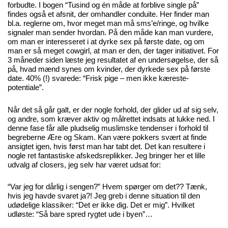
forbudte. I bogen “Tusind og én måde at forblive single på”
findes også et afsnit, der omhandler conduite. Her finder man
bl.a. reglerne om, hvor meget man må sms’e/ringe, og hvilke
signaler man sender hvordan. På den måde kan man vurdere,
om man er interesseret i at dyrke sex på første date, og om
man er så meget cowgirl, at man er den, der tager initiativet. For
3 måneder siden læste jeg resultatet af en undersøgelse, der så
på, hvad mænd synes om kvinder, der dyrkede sex på første
date. 40% (!) svarede: “Frisk pige – men ikke kæreste-
potentiale”.
Når det så går galt, er der nogle forhold, der glider ud af sig selv,
og andre, som kræver aktiv og målrettet indsats at lukke ned. I
denne fase får alle pludselig muslimske tendenser i forhold til
begreberne Ære og Skam. Kan være pokkers svært at finde
ansigtet igen, hvis først man har tabt det. Det kan resultere i
nogle ret fantastiske afskedsreplikker. Jeg bringer her et lille
udvalg af closers, jeg selv har været udsat for:
“Var jeg for dårlig i sengen?” Hvem spørger om det?? Tænk,
hvis jeg havde svaret ja?! Jeg greb i denne situation til den
udødelige klassiker: “Det er ikke dig. Det er mig”. Hvilket
udløste: “Så bare spred rygtet ude i byen”…