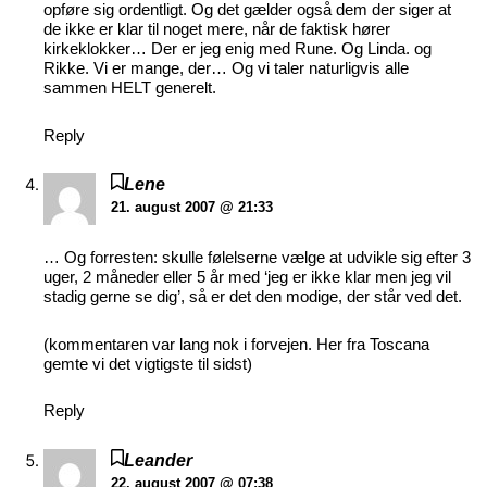
opføre sig ordentligt. Og det gælder også dem der siger at
de ikke er klar til noget mere, når de faktisk hører
kirkeklokker… Der er jeg enig med Rune. Og Linda. og
Rikke. Vi er mange, der… Og vi taler naturligvis alle
sammen HELT generelt.
Reply
Lene
21. august 2007 @ 21:33
… Og forresten: skulle følelserne vælge at udvikle sig efter 3
uger, 2 måneder eller 5 år med ‘jeg er ikke klar men jeg vil
stadig gerne se dig’, så er det den modige, der står ved det.
(kommentaren var lang nok i forvejen. Her fra Toscana
gemte vi det vigtigste til sidst)
Reply
Leander
22. august 2007 @ 07:38