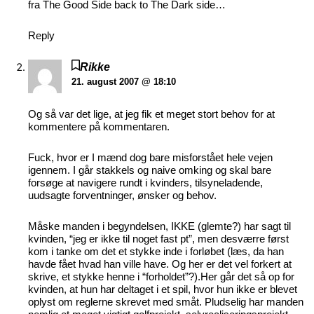
fra The Good Side back to The Dark side…
Reply
Rikke
21. august 2007 @ 18:10
Og så var det lige, at jeg fik et meget stort behov for at
kommentere på kommentaren.
Fuck, hvor er I mænd dog bare misforstået hele vejen
igennem. I går stakkels og naive omking og skal bare
forsøge at navigere rundt i kvinders, tilsyneladende,
uudsagte forventninger, ønsker og behov.
Måske manden i begyndelsen, IKKE (glemte?) har sagt til
kvinden, “jeg er ikke til noget fast pt”, men desværre først
kom i tanke om det et stykke inde i forløbet (læs, da han
havde fået hvad han ville have. Og her er det vel forkert at
skrive, et stykke henne i “forholdet”?).Her går det så op for
kvinden, at hun har deltaget i et spil, hvor hun ikke er blevet
oplyst om reglerne skrevet med småt. Pludselig har manden