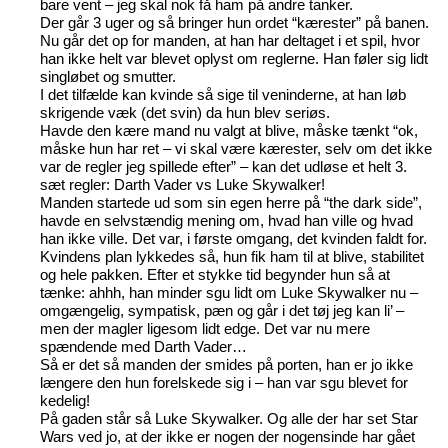
bare vent – jeg skal nok få ham på andre tanker.
Der går 3 uger og så bringer hun ordet “kærester” på banen.
Nu går det op for manden, at han har deltaget i et spil, hvor
han ikke helt var blevet oplyst om reglerne. Han føler sig lidt
singløbet og smutter.
I det tilfælde kan kvinde så sige til veninderne, at han løb
skrigende væk (det svin) da hun blev seriøs.
Havde den kære mand nu valgt at blive, måske tænkt “ok,
måske hun har ret – vi skal være kærester, selv om det ikke
var de regler jeg spillede efter” – kan det udløse et helt 3.
sæt regler: Darth Vader vs Luke Skywalker!
Manden startede ud som sin egen herre på “the dark side”,
havde en selvstændig mening om, hvad han ville og hvad
han ikke ville. Det var, i første omgang, det kvinden faldt for.
Kvindens plan lykkedes så, hun fik ham til at blive, stabilitet
og hele pakken. Efter et stykke tid begynder hun så at
tænke: ahhh, han minder sgu lidt om Luke Skywalker nu –
omgængelig, sympatisk, pæn og går i det tøj jeg kan li’ –
men der magler ligesom lidt edge. Det var nu mere
spændende med Darth Vader…
Så er det så manden der smides på porten, han er jo ikke
længere den hun forelskede sig i – han var sgu blevet for
kedelig!
På gaden står så Luke Skywalker. Og alle der har set Star
Wars ved jo, at der ikke er nogen der nogensinde har gået