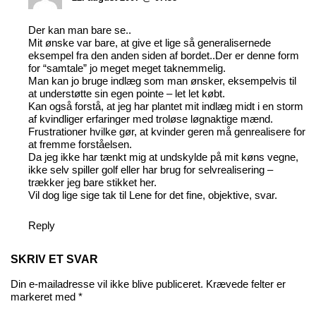
Der kan man bare se..
Mit ønske var bare, at give et lige så generalisernede
eksempel fra den anden siden af bordet..Der er denne form
for “samtale” jo meget meget taknemmelig.
Man kan jo bruge indlæg som man ønsker, eksempelvis til
at understøtte sin egen pointe – let let købt.
Kan også forstå, at jeg har plantet mit indlæg midt i en storm
af kvindliger erfaringer med troløse løgnaktige mænd.
Frustrationer hvilke gør, at kvinder geren må genrealisere for
at fremme forståelsen.
Da jeg ikke har tænkt mig at undskylde på mit køns vegne,
ikke selv spiller golf eller har brug for selvrealisering –
trækker jeg bare stikket her.
Vil dog lige sige tak til Lene for det fine, objektive, svar.
Reply
SKRIV ET SVAR
Din e-mailadresse vil ikke blive publiceret.
Krævede felter er
markeret med
*