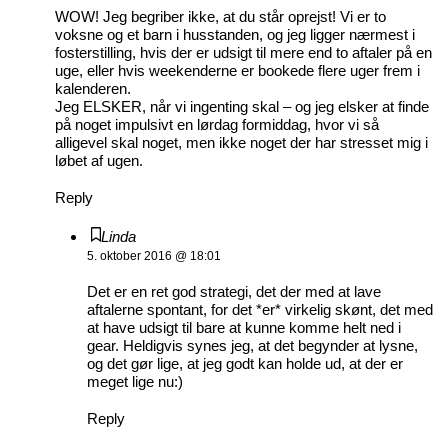
WOW! Jeg begriber ikke, at du står oprejst! Vi er to
voksne og et barn i husstanden, og jeg ligger nærmest i
fosterstilling, hvis der er udsigt til mere end to aftaler på en
uge, eller hvis weekenderne er bookede flere uger frem i
kalenderen.
Jeg ELSKER, når vi ingenting skal – og jeg elsker at finde
på noget impulsivt en lørdag formiddag, hvor vi så
alligevel skal noget, men ikke noget der har stresset mig i
løbet af ugen.
Reply
Linda
5. oktober 2016 @ 18:01
Det er en ret god strategi, det der med at lave
aftalerne spontant, for det *er* virkelig skønt, det med
at have udsigt til bare at kunne komme helt ned i
gear. Heldigvis synes jeg, at det begynder at lysne,
og det gør lige, at jeg godt kan holde ud, at der er
meget lige nu:)
Reply