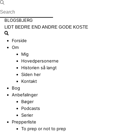
Skip
to
content
Menu
BLOGSBJERG
LIDT BEDRE END ANDRE GODE KOSTE
Search
Forside
Om
Mig
Hovedpersonerne
Historien så langt
Siden her
Kontakt
Bog
Anbefalinger
Bøger
Podcasts
Serier
Prepperliste
To prep or not to prep