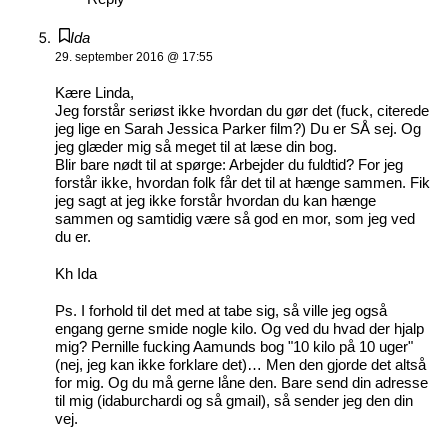
Ida
29. september 2016 @ 17:55
Kære Linda,
Jeg forstår seriøst ikke hvordan du gør det (fuck, citerede
jeg lige en Sarah Jessica Parker film?) Du er SÅ sej. Og
jeg glæder mig så meget til at læse din bog.
Blir bare nødt til at spørge: Arbejder du fuldtid? For jeg
forstår ikke, hvordan folk får det til at hænge sammen. Fik
jeg sagt at jeg ikke forstår hvordan du kan hænge
sammen og samtidig være så god en mor, som jeg ved
du er.
Kh Ida
Ps. I forhold til det med at tabe sig, så ville jeg også
engang gerne smide nogle kilo. Og ved du hvad der hjalp
mig? Pernille fucking Aamunds bog "10 kilo på 10 uger"
(nej, jeg kan ikke forklare det)… Men den gjorde det altså
for mig. Og du må gerne låne den. Bare send din adresse
til mig (idaburchardi og så gmail), så sender jeg den din
vej.