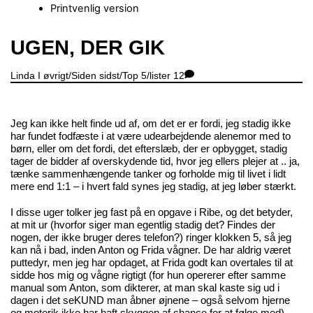
Printvenlig version
Close
UGEN, DER GIK
Menu
Linda
I øvrigt/Siden sidst/Top 5/lister
12
Jeg kan ikke helt finde ud af, om det er er fordi, jeg stadig ikke
har fundet fodfæste i at være udearbejdende alenemor med to
børn, eller om det fordi, det efterslæb, der er opbygget, stadig
tager de bidder af overskydende tid, hvor jeg ellers plejer at .. ja,
tænke sammenhængende tanker og forholde mig til livet i lidt
mere end 1:1 – i hvert fald synes jeg stadig, at jeg løber stærkt.
I disse uger tolker jeg fast på en opgave i Ribe, og det betyder,
at mit ur (hvorfor siger man egentlig stadig det? Findes der
nogen, der ikke bruger deres telefon?) ringer klokken 5, så jeg
kan nå i bad, inden Anton og Frida vågner. De har aldrig været
puttedyr, men jeg har opdaget, at Frida godt kan overtales til at
sidde hos mig og vågne rigtigt (for hun opererer efter samme
manual som Anton, som dikterer, at man skal kaste sig ud i
dagen i det seKUND man åbner øjnene – også selvom hjerne