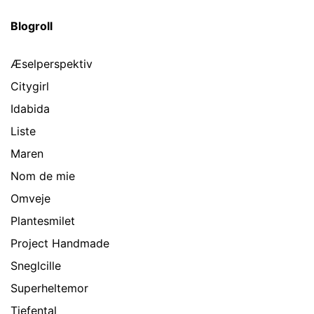
Blogroll
Æselperspektiv
Citygirl
Idabida
Liste
Maren
Nom de mie
Omveje
Plantesmilet
Project Handmade
Sneglcille
Superheltemor
Tiefental