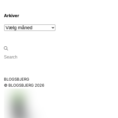
Arkiver
Arkiver
Back
BLOGSBJERG
To
©
BLOGSBJERG
2026
Top