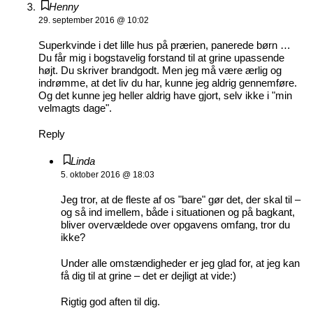
Henny
29. september 2016 @ 10:02
Superkvinde i det lille hus på prærien, panerede børn …
Du får mig i bogstavelig forstand til at grine upassende
højt. Du skriver brandgodt. Men jeg må være ærlig og
indrømme, at det liv du har, kunne jeg aldrig gennemføre.
Og det kunne jeg heller aldrig have gjort, selv ikke i "min
velmagts dage".
Reply
Linda
5. oktober 2016 @ 18:03
Jeg tror, at de fleste af os "bare" gør det, der skal til –
og så ind imellem, både i situationen og på bagkant,
bliver overvældede over opgavens omfang, tror du
ikke?
Under alle omstændigheder er jeg glad for, at jeg kan
få dig til at grine – det er dejligt at vide:)
Rigtig god aften til dig.