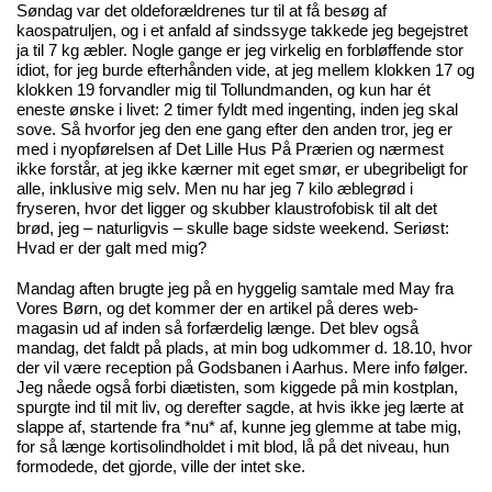
Søndag var det oldeforældrenes tur til at få besøg af
kaospatruljen, og i et anfald af sindssyge takkede jeg begejstret
ja til 7 kg æbler. Nogle gange er jeg virkelig en forbløffende stor
idiot, for jeg burde efterhånden vide, at jeg mellem klokken 17 og
klokken 19 forvandler mig til Tollundmanden, og kun har ét
eneste ønske i livet: 2 timer fyldt med ingenting, inden jeg skal
sove. Så hvorfor jeg den ene gang efter den anden tror, jeg er
med i nyopførelsen af Det Lille Hus På Prærien og nærmest
ikke forstår, at jeg ikke kærner mit eget smør, er ubegribeligt for
alle, inklusive mig selv. Men nu har jeg 7 kilo æblegrød i
fryseren, hvor det ligger og skubber klaustrofobisk til alt det
brød, jeg – naturligvis – skulle bage sidste weekend. Seriøst:
Hvad er der galt med mig?
Mandag aften brugte jeg på en hyggelig samtale med May fra
Vores Børn, og det kommer der en artikel på deres web-
magasin ud af inden så forfærdelig længe. Det blev også
mandag, det faldt på plads, at min bog udkommer d. 18.10, hvor
der vil være reception på Godsbanen i Aarhus. Mere info følger.
Jeg nåede også forbi diætisten, som kiggede på min kostplan,
spurgte ind til mit liv, og derefter sagde, at hvis ikke jeg lærte at
slappe af, startende fra *nu* af, kunne jeg glemme at tabe mig,
for så længe kortisolindholdet i mit blod, lå på det niveau, hun
formodede, det gjorde, ville der intet ske.