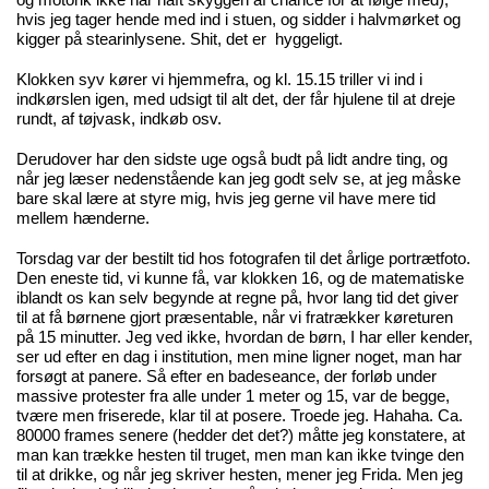
og motorik ikke har haft skyggen af chance for at følge med),
hvis jeg tager hende med ind i stuen, og sidder i halvmørket og
kigger på stearinlysene. Shit, det er hyggeligt.
Klokken syv kører vi hjemmefra, og kl. 15.15 triller vi ind i
indkørslen igen, med udsigt til alt det, der får hjulene til at dreje
rundt, af tøjvask, indkøb osv.
Derudover har den sidste uge også budt på lidt andre ting, og
når jeg læser nedenstående kan jeg godt selv se, at jeg måske
bare skal lære at styre mig, hvis jeg gerne vil have mere tid
mellem hænderne.
Torsdag var der bestilt tid hos fotografen til det årlige portrætfoto.
Den eneste tid, vi kunne få, var klokken 16, og de matematiske
iblandt os kan selv begynde at regne på, hvor lang tid det giver
til at få børnene gjort præsentable, når vi fratrækker køreturen
på 15 minutter. Jeg ved ikke, hvordan de børn, I har eller kender,
ser ud efter en dag i institution, men mine ligner noget, man har
forsøgt at panere. Så efter en badeseance, der forløb under
massive protester fra alle under 1 meter og 15, var de begge,
tvære men friserede, klar til at posere. Troede jeg. Hahaha. Ca.
80000 frames senere (hedder det det?) måtte jeg konstatere, at
man kan trække hesten til truget, men man kan ikke tvinge den
til at drikke, og når jeg skriver hesten, mener jeg Frida. Men jeg