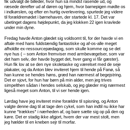
fik udvalgt de billeder, hvor hun så mindst rasende ud, og
ræsede derefter ud af døren og hjem, hvor barnepigen mødte os
i indkørslen, og efter en hurtig overlevering, spurtede jeg videre
til forældremødet i børnehaven, der startede kl. 17. Det var
ubetinget dagens højdepunkt, da jeg klokken 22 igen kravlede
under min dyne.
Fredag havde Anton glædet sig voldsomt til, for der havde vi en
aftale med hans fuldstændig fantastiske og af-os-alle meget
afholdte ex-ressourcepædagog, som skulle komme og se det
nye hus ( – som Anton fremviser med armbevægelser, som var
det ham selv, der havde bygget det, hver gang vi får gæster).
Hun fik lov at se den nye skoletaske og værelset med de seje
plakater, og da Anton blev inviteret hjem til hende på Fanø, så
han kunne se hendes høns, græd han nærmest af begejstring.
Det er sjovt, for hun har børn på min alder, men jeg trives
simpelthen sådan i hendes selskab, og jeg glæder mig nærmest
ligeså meget som Anton, til vi ser hende igen.
Lørdag have jeg inviteret mine forældre til spisning, og Anton
valgte denne dag til at tage den cykel, som han indtil nu ikke har
kunne *trækkes* i nærheden af, og bare sætte sig op på den og
køre. Det er stadig ikke afgjort, hvem der var mest stolt, men
jeg hælder til en kneben sejr til morfar.