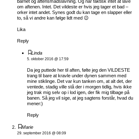
barnet og aftensmadslavning. Og når faktisk intet at lave
om aftenen. Intet. Det vildeste er hvis jeg tager et bad –
orker intet andet. Synes godt du kan tage en slapper eller
to, så vi andre kan følge lidt med 😉
Lika
Reply
Linda
5. oktober 2016 @ 17:59
Da jeg puttede her til aften, følte jeg den VILDESTE
trang til bare at kravle under dynen sammen med
mine stiklinge. Det var kun tanken om, at alt det, der
ventede, stadig ville stå der i morgen tidlig, hvis ikke
jeg trak mig selv op i lod igen, der fik mig tilbage på
banen. Så jeg vil sige, at jeg sagtens forstår, hvad du
mener:)
Reply
Marie
29. september 2016 @ 08:09