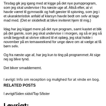
Tirsdag gik jeg igang med at kigge på det nye pumpprogram,
som jeg skal undervise i fra næste uge af. Altså efter, at vi
havde været til gymnastik og haft gæster til spisning, som jeg i
et ukarakteristisk anfald af klarsyn havde bedt om selv at tage
mad med. (Det er skidefedt at blive inviteret hjem til mig.)
Idag har jeg kigget mere på det nye program, samt kastet et blik
på det gamle, som jeg skal undervise i i morgen, og så er jeg så
småt begyndt at skrive stikord til et oplæg, jeg skal holde i
november på en temaweekend for unge døve om at vælge at få
børn selv.
Og fra næste uge af, har jeg kun to ting på programmet: At sige
nej og blive tynd.
Det bliver smaddernemt.
I øvrigt:
Info om reception og mulighed for at vinde en bog.
RELATED POSTS
I øvrigt/Siden sidst/Top 5/lister
I øvrigt: