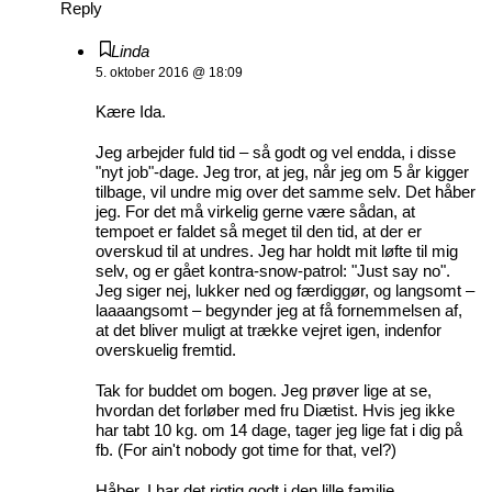
Reply
Linda
5. oktober 2016 @ 18:09
Kære Ida.
Jeg arbejder fuld tid – så godt og vel endda, i disse
"nyt job"-dage. Jeg tror, at jeg, når jeg om 5 år kigger
tilbage, vil undre mig over det samme selv. Det håber
jeg. For det må virkelig gerne være sådan, at
tempoet er faldet så meget til den tid, at der er
overskud til at undres. Jeg har holdt mit løfte til mig
selv, og er gået kontra-snow-patrol: "Just say no".
Jeg siger nej, lukker ned og færdiggør, og langsomt –
laaaangsomt – begynder jeg at få fornemmelsen af,
at det bliver muligt at trække vejret igen, indenfor
overskuelig fremtid.
Tak for buddet om bogen. Jeg prøver lige at se,
hvordan det forløber med fru Diætist. Hvis jeg ikke
har tabt 10 kg. om 14 dage, tager jeg lige fat i dig på
fb. (For ain't nobody got time for that, vel?)
Håber, I har det rigtig godt i den lille familie.