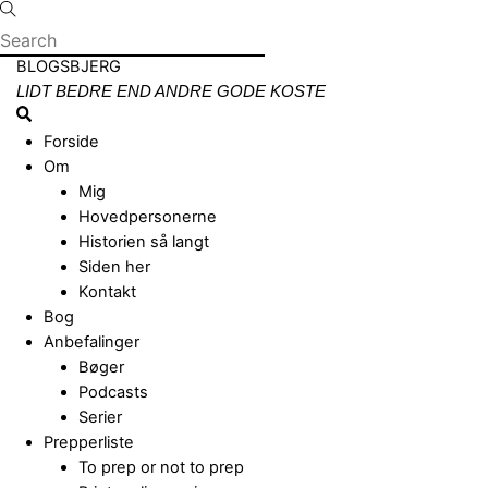
Skip
to
content
Menu
BLOGSBJERG
LIDT BEDRE END ANDRE GODE KOSTE
Search
Forside
Om
Mig
Hovedpersonerne
Historien så langt
Siden her
Kontakt
Bog
Anbefalinger
Bøger
Podcasts
Serier
Prepperliste
To prep or not to prep