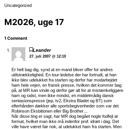
Uncategorized
M2026, uge 17
1 Comment
Leander
27. juli 2007 @ 12:10
Er helt bag dig, synd at en mand bliver offer for andres
utilstrækkelighed. En tour-ledelse der har fortrudt, at han
ikke blev udelukket fra starten og derfor har modarbejdet
ham hele vejen, en fransk presse, hvilken det kommer bag
på, at MR kan vinde og derfor gør alt for at mistænkeliggøre
ham og sidst, men ikke mindst, en middelmådig dansk
sentasionspresse (jep, tv2, Ekstra Bladet og BT) som
efterhånden dækker alle sportsbegivenheder som var det
Robinson Eksbitionen eller Big Brother…
Når disse ting er sagt, har MR dog begået nogle fodfejl at
format, hvilket man ikke må indenfor prof. idræt i dag. Det
ville have været fair nok, at udelukket ham fra starten. Men