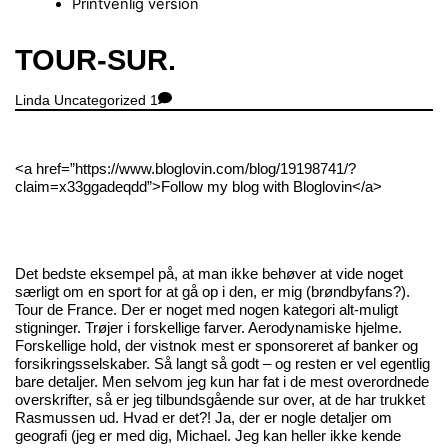
Printvenlig version
Close
TOUR-SUR.
Menu
Linda
Uncategorized
1
<a href=”https://www.bloglovin.com/blog/19198741/?
claim=x33ggadeqdd”>Follow my blog with Bloglovin</a>
Det bedste eksempel på, at man ikke behøver at vide noget
særligt om en sport for at gå op i den, er mig (brøndbyfans?).
Tour de France. Der er noget med nogen kategori alt-muligt
stigninger. Trøjer i forskellige farver. Aerodynamiske hjelme.
Forskellige hold, der vistnok mest er sponsoreret af banker og
forsikringsselskaber. Så langt så godt – og resten er vel egentlig
bare detaljer. Men selvom jeg kun har fat i de mest overordnede
overskrifter, så er jeg tilbundsgående sur over, at de har trukket
Rasmussen ud. Hvad er det?! Ja, der er nogle detaljer om
geografi (jeg er med dig, Michael. Jeg kan heller ikke kende