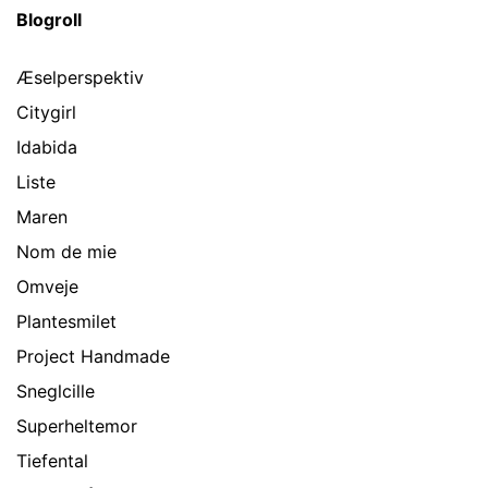
Blogroll
Æselperspektiv
Citygirl
Idabida
Liste
Maren
Nom de mie
Omveje
Plantesmilet
Project Handmade
Sneglcille
Superheltemor
Tiefental