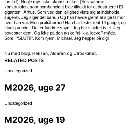
forskel). Nogle mystiske skotøjsæsker. (Selvsamme
konstruktion, som bombeholdet blev tilkaldt for at destruere i El-
giganten i Århus. Som ved den lejlighed viste sig at indeholde
sugerør. Jeg siger det bare..) Og han havde glemt at sige til mor,
hvor han var. Men prøliåhørher! Han har testet rent 14 gange, og
stadig vundet. Det er fandme snyd!! Jeg har slukket tv’et. Jeg
boycotter dem. Og ikke på den tyske “aj-ik-alligevel”-måde.
Som i “SLUT!!”. Kom hjem, Michael. Jeg hepper på dig!
Nu med blog.
Heksen, Alderen og Utroskabet.
RELATED POSTS
Uncategorized
M2026, uge 27
Uncategorized
M2026, uge 19