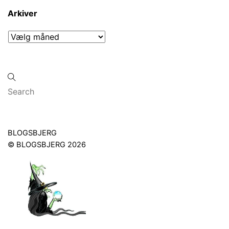
Arkiver
Arkiver
Back
BLOGSBJERG
To
©
BLOGSBJERG
2026
Top