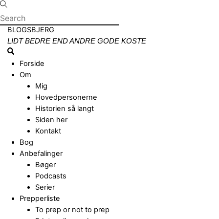
Skip
to
content
Menu
BLOGSBJERG
LIDT BEDRE END ANDRE GODE KOSTE
Search
Forside
Om
Mig
Hovedpersonerne
Historien så langt
Siden her
Kontakt
Bog
Anbefalinger
Bøger
Podcasts
Serier
Prepperliste
To prep or not to prep