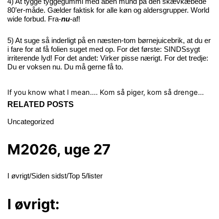
4) At tygge tyggegummi med åben mund på den skævkæbede
80’er-måde. Gælder faktisk for alle køn og aldersgrupper. World
wide forbud. Fra-
nu
-af!
5) At suge så inderligt på en næsten-tom børnejuicebrik, at du er
i fare for at få folien suget med op. For det første: SINDSsygt
irriterende lyd! For det andet: Virker pisse nærigt. For det tredje:
Du er voksen nu. Du må gerne få to.
If you know what I mean….
Kom så piger, kom så drenge…
RELATED POSTS
Uncategorized
M2026, uge 27
I øvrigt/Siden sidst/Top 5/lister
I øvrigt: