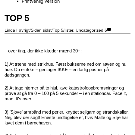
Printvenlig version
Close
TOP 5
Menu
Linda
I øvrigt/Siden sidst/Top 5/lister
,
Uncategorized
6
– over ting, der ikke klæder mænd 30+:
1) At træne med strikhue. Først bukserne ned om røven og nu
hue. Du er ikke – gentager IKKE – en farlig pusher på
dødsgangen.
2) At tage hjørner på to hjul, lave katastrofeopbremsninger og
prøve at gå fra 0 – 100 på 5 sekunder – i en stationcar. Face it,
man. It’s over.
3) ’Sjove’ armbånd med perler, knyttet sejlgarn og strandskaller.
Nej, blev der sagt! Eneste undtagelse er, hvis Malte og Silje har
lavet dem i børnehaven.