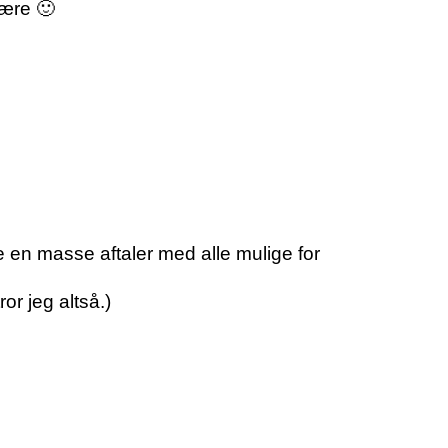
fære 🙂
 en masse aftaler med alle mulige for
r jeg altså.)