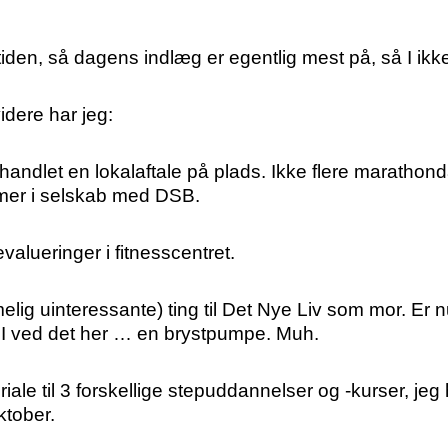
iden, så dagens indlæg er egentlig mest på, så I ikke t
idere har jeg:
andlet en lokalaftale på plads. Ikke flere marathondag
imer i selskab med DSB.
 evalueringer i fitnesscentret.
melig uinteressante) ting til Det Nye Liv som mor. Er 
 I ved det her … en brystpumpe. Muh.
le til 3 forskellige stepuddannelser og -kurser, jeg 
ktober.