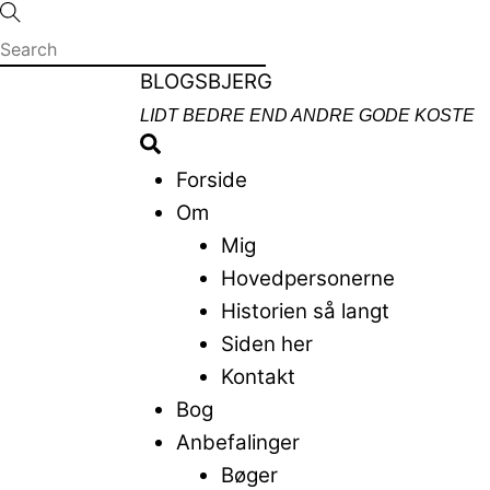
Skip
to
content
Menu
BLOGSBJERG
LIDT BEDRE END ANDRE GODE KOSTE
Search
Forside
Om
Mig
Hovedpersonerne
Historien så langt
Siden her
Kontakt
Bog
Anbefalinger
Bøger