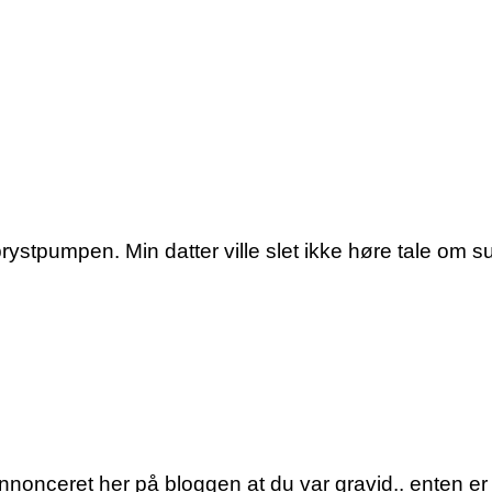
rystpumpen. Min datter ville slet ikke høre tale om s
nonceret her på bloggen at du var gravid.. enten er d