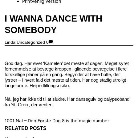
Printvenlig version
Close
I WANNA DANCE WITH
Menu
SOMEBODY
Linda
Uncategorized
0
God dag. Har øvet ‘Kamelen’ det meste af dagen. Meget syret
fornemmelse at bevæge kroppen i glidende bevægelse i flere
forskellige planer på én gang. Begynder at have hofte, der
lystrer – i hvert fald det meste af tiden. Har dog stadig utroligt
lange arme. Høj indfiltringsrisiko.
Nå, jeg har ikke tid til at sludre. Har dansegulv og calypsoband
fra St. Croix, der venter.
1001 Nat – Den Første Dag
8 is the magic number
RELATED POSTS