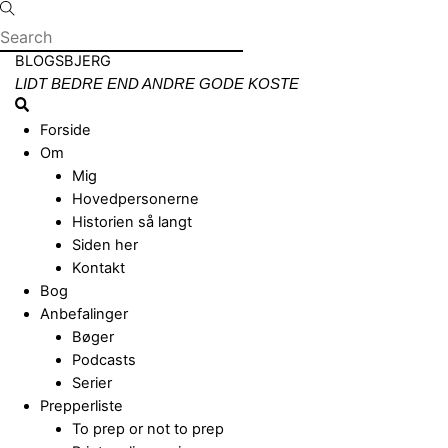
Skip
to
content
Menu
BLOGSBJERG
LIDT BEDRE END ANDRE GODE KOSTE
Search
Forside
Om
Mig
Hovedpersonerne
Historien så langt
Siden her
Kontakt
Bog
Anbefalinger
Bøger
Podcasts
Serier
Prepperliste
To prep or not to prep