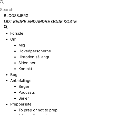
Skip
to
content
Menu
BLOGSBJERG
LIDT BEDRE END ANDRE GODE KOSTE
Search
Forside
Om
Mig
Hovedpersonerne
Historien så langt
Siden her
Kontakt
Bog
Anbefalinger
Bøger
Podcasts
Serier
Prepperliste
To prep or not to prep