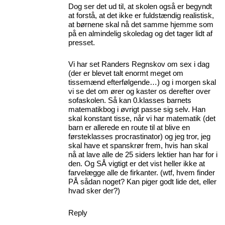
Dog ser det ud til, at skolen også er begyndt
at forstå, at det ikke er fuldstændig realistisk,
at børnene skal nå det samme hjemme som
på en almindelig skoledag og det tager lidt af
presset.
Vi har set Randers Regnskov om sex i dag
(der er blevet talt enormt meget om
tissemænd efterfølgende…) og i morgen skal
vi se det om ører og kaster os derefter over
sofaskolen. Så kan 0.klasses barnets
matematikbog i øvrigt passe sig selv. Han
skal konstant tisse, når vi har matematik (det
barn er allerede en route til at blive en
førsteklasses procrastinator) og jeg tror, jeg
skal have et spanskrør frem, hvis han skal
nå at lave alle de 25 siders lektier han har for i
den. Og SÅ vigtigt er det vist heller ikke at
farvelægge alle de firkanter. (wtf, hvem finder
PÅ sådan noget? Kan piger godt lide det, eller
hvad sker der?)
Reply