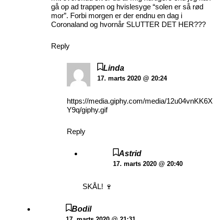
gå op ad trappen og hvislesyge “solen er så rød
mor”. Forbi morgen er der endnu en dag i
Coronaland og hvornår SLUTTER DET HER???
Reply
Linda
17. marts 2020 @ 20:24
https://media.giphy.com/media/12u04vnKK6X
Y9q/giphy.gif
Reply
Astrid
17. marts 2020 @ 20:40
SKÅL! 🍷
Bodil
17. marts 2020 @ 21:31