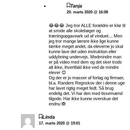
Tanja
20. marts 2020 @ 16:08
😂😂😂 Jeg tror ALLE forældre er klar til
at smide alle skolebøger og
træningopgaveark ud af vinduet… Men
jeg tror mange lærere ikke lige kunne
tænke meget andet, da eleverne jo skal
kunne lave det uden instruktion eller
uddybning undervejs. Medmindre man
er på video med dem og det sker trods
alt ikke, ihvertfald ikke ved de mindre
elever 😊
Og der er jo masser af forlag og firmaer,
bl.a. Randers Regnskov der i denne uge
har lavet rigtig meget fedt. Så brug
endelig det. Vi har den med tissemænd
tilgode. Har ikke kunne overskue det
endnu 🙈
Linda
17. marts 2020 @ 19:01