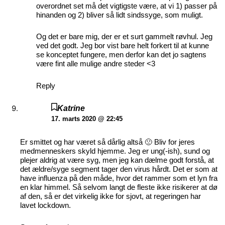
overordnet set må det vigtigste være, at vi 1) passer på
hinanden og 2) bliver så lidt sindssyge, som muligt.
Og det er bare mig, der er et surt gammelt røvhul. Jeg
ved det godt. Jeg bor vist bare helt forkert til at kunne
se konceptet fungere, men derfor kan det jo sagtens
være fint alle mulige andre steder <3
Reply
Katrine
17. marts 2020 @ 22:45
Er smittet og har været så dårlig altså 🙁 Bliv for jeres
medmenneskers skyld hjemme. Jeg er ung(-ish), sund og
plejer aldrig at være syg, men jeg kan dælme godt forstå, at
det ældre/syge segment tager den virus hårdt. Det er som at
have influenza på den måde, hvor det rammer som et lyn fra
en klar himmel. Så selvom langt de fleste ikke risikerer at dø
af den, så er det virkelig ikke for sjovt, at regeringen har
lavet lockdown.