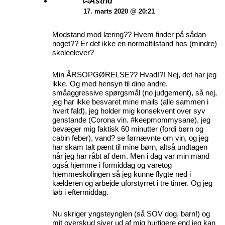
Astrid
17. marts 2020 @ 20:21
Modstand mod læring?? Hvem finder på sådan
noget?? Er det ikke en normaltilstand hos (mindre)
skoleelever?
Min ÅRSOPGØRELSE?? Hvad!?! Nej, det har jeg
ikke. Og med hensyn til dine andre,
småaggressive spørgsmål (no judgement), så nej,
jeg har ikke besvaret mine mails (alle sammen i
hvert fald), jeg holder mig konsekvent over syv
genstande (Corona vin. #keepmommysane), jeg
bevæger mig faktisk 60 minutter (fordi børn og
cabin feber), vand? se førnævnte om vin, og jeg
har skam talt pænt til mine børn, altså undtagen
når jeg har råbt af dem. Men i dag var min mand
også hjemme i formiddag og varetog
hjemmeskolingen så jeg kunne flygte ned i
kælderen og arbejde uforstyrret i tre timer. Og jeg
løb i eftermiddag.
Nu skriger yngsteynglen (så SOV dog, barn!) og
mit overskud siver ud af mig hurtigere end jeg kan