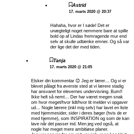
Astrid
17. marts 2020 @ 20:37
Hahaha, hvor er I søde! Det er
unægteligt noget nemmere bare at spille
bold op af Lindas fremragende mur end
selv at skulle udtænke emner. Og så var
der lige det der med tiden.
Tanja
17. marts 2020 @ 21:05
Elsker din kommentar 😊 Jeg er lærer… Og vi er
blevet pålagt fra øverste sted at vi lærere stadig
har ansvaret for elevernes undervisning. Bum!!
Ikke helt så nemt… Der har været megen snak
om hvor meget/hvor lidt/hvor tit melder vi opgaver
ud… Nogle lærere (inkl mig selv) har lavet en liste
med hjemmesider, sider i deres bøger (hvis de er
med hjemme), som INSPIRATION og som de kan
lave når det passer ind. Men jeg ved også, at
nogle har meget mere ambitiøse planer.