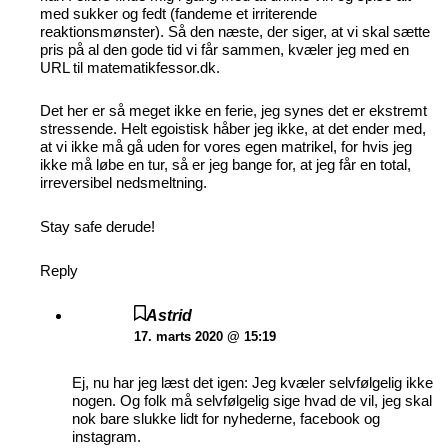
med sukker og fedt (fandeme et irriterende
reaktionsmønster). Så den næste, der siger, at vi skal sætte
pris på al den gode tid vi får sammen, kvæler jeg med en
URL til matematikfessor.dk.
Det her er så meget ikke en ferie, jeg synes det er ekstremt
stressende. Helt egoistisk håber jeg ikke, at det ender med,
at vi ikke må gå uden for vores egen matrikel, for hvis jeg
ikke må løbe en tur, så er jeg bange for, at jeg får en total,
irreversibel nedsmeltning.
Stay safe derude!
Reply
Astrid
17. marts 2020 @ 15:19
Ej, nu har jeg læst det igen: Jeg kvæler selvfølgelig ikke
nogen. Og folk må selvfølgelig sige hvad de vil, jeg skal
nok bare slukke lidt for nyhederne, facebook og
instagram.