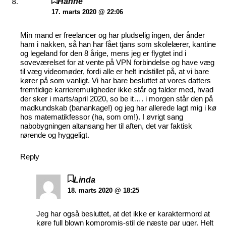
Hanne
17. marts 2020 @ 22:06
Min mand er freelancer og har pludselig ingen, der ånder
ham i nakken, så han har fået tjans som skolelærer, kantine
og legeland for den 8 årige, mens jeg er flygtet ind i
soveværelset for at vente på VPN forbindelse og have væg
til væg videomøder, fordi alle er helt indstillet på, at vi bare
kører på som vanligt. Vi har bare besluttet at vores datters
fremtidige karrieremuligheder ikke står og falder med, hvad
der sker i marts/april 2020, so be it…. i morgen står den på
madkundskab (banankage!) og jeg har allerede lagt mig i kø
hos matematikfessor (ha, som om!). I øvrigt sang
nabobygningen altansang her til aften, det var faktisk
rørende og hyggeligt.
Reply
Linda
18. marts 2020 @ 18:25
Jeg har også besluttet, at det ikke er karaktermord at
køre full blown kompromis-stil de næste par uger. Helt