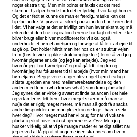
noget ekstra ting. Men min pointe er faktisk at det med
skemaet hjælper hende fordi det er tydeligt hvor langt hun er.
Og det er fedt at kunne de man er færdig..måske kan det
hjælpe andre. Vi prøver at sikret pauser inden hun kører død
i det. Vi har valgt at det er frivilligt om hun laver ekstra og må
erkende at den fine inspiration lærerne har lagt ud enten ikke
bliver brugt eller bliver modificeret for vi skal også
underholde et børnehavebørn og forsøge at få to x arbejde til
at gå op. Det holder hårdt men her hos os er struktur vejen
frem (hos to virkelig ikke strukturagtige folk) fordi så ved jeg
hvornår pigerne er ude (og jeg kan arbejde). Jeg ved
hvornår jeg “har børnetjans” og må gå lidt til og fra og
hvornår jeg har fokuseret tid til arbejde (hvor min mand har
børnetjans). Begge vores unger blev ringet hjem tirsdag i
sidste uge(den ene med mellemørebetændelse og den
anden med feber (who knows what ) som kom pludseligt.
Jeg synes det er virkelig svært at finde balancen i det hele
og vi famler os lidt frem..hvor meget skærm må man se
nu(ja det er rigtig meget mere), må man så godt få snacks
andre tidspunkter end man plejer,kan de lege i haven selv
hver dag? Hvor meget mad har vi brug for når vi voksne
pludselig skal have frokost hjemme osv. Osv. Men jeg
husker virkelig på at vi på mange måder er heldigt stillet når
jeg er ved at få pip af at ungerne igen skændes om hvem