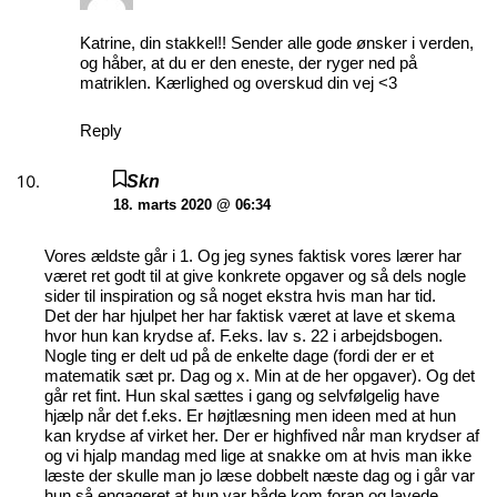
Katrine, din stakkel!! Sender alle gode ønsker i verden,
og håber, at du er den eneste, der ryger ned på
matriklen. Kærlighed og overskud din vej <3
Reply
Skn
18. marts 2020 @ 06:34
Vores ældste går i 1. Og jeg synes faktisk vores lærer har
været ret godt til at give konkrete opgaver og så dels nogle
sider til inspiration og så noget ekstra hvis man har tid.
Det der har hjulpet her har faktisk været at lave et skema
hvor hun kan krydse af. F.eks. lav s. 22 i arbejdsbogen.
Nogle ting er delt ud på de enkelte dage (fordi der er et
matematik sæt pr. Dag og x. Min at de her opgaver). Og det
går ret fint. Hun skal sættes i gang og selvfølgelig have
hjælp når det f.eks. Er højtlæsning men ideen med at hun
kan krydse af virket her. Der er highfived når man krydser af
og vi hjalp mandag med lige at snakke om at hvis man ikke
læste der skulle man jo læse dobbelt næste dag og i går var
hun så engageret at hun var både kom foran og lavede