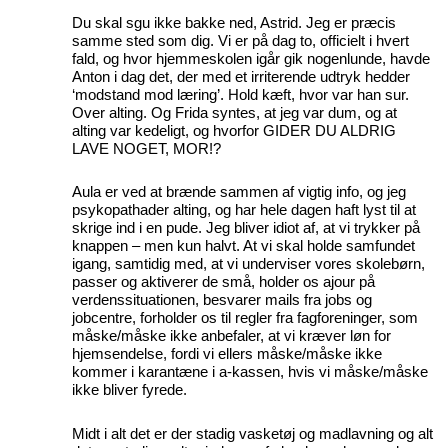
Du skal sgu ikke bakke ned, Astrid. Jeg er præcis
samme sted som dig. Vi er på dag to, officielt i hvert
fald, og hvor hjemmeskolen igår gik nogenlunde, havde
Anton i dag det, der med et irriterende udtryk hedder
‘modstand mod læring’. Hold kæft, hvor var han sur.
Over alting. Og Frida syntes, at jeg var dum, og at
alting var kedeligt, og hvorfor GIDER DU ALDRIG
LAVE NOGET, MOR!?
Aula er ved at brænde sammen af vigtig info, og jeg
psykopathader alting, og har hele dagen haft lyst til at
skrige ind i en pude. Jeg bliver idiot af, at vi trykker på
knappen – men kun halvt. At vi skal holde samfundet
igang, samtidig med, at vi underviser vores skolebørn,
passer og aktiverer de små, holder os ajour på
verdenssituationen, besvarer mails fra jobs og
jobcentre, forholder os til regler fra fagforeninger, som
måske/måske ikke anbefaler, at vi kræver løn for
hjemsendelse, fordi vi ellers måske/måske ikke
kommer i karantæne i a-kassen, hvis vi måske/måske
ikke bliver fyrede.
Midt i alt det er der stadig vasketøj og madlavning og alt