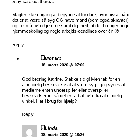
Stay safe out there…
Magter ikke engang at begynde at forklare, hvor pisse hårdt,
det er at være så syg OG have mand (som også skranter)
og to små børn hjemme samtidig med, at der hænger noget
hjemmeskoling og nogle arbejds-deadlines over én 🙁
Reply
Monika
18. marts 2020 @ 07:00
God bedring Katrine. Stakkels dig! Men tak for en
almindelig beskrivelse af at være syg – jeg synes at
medierne enten underspiller eller overspiller
beskrivelserne, så det er rart at høre fra almindelig
vinkel. Har I brug for hjælp?
Reply
Linda
18. marts 2020 @ 18:26