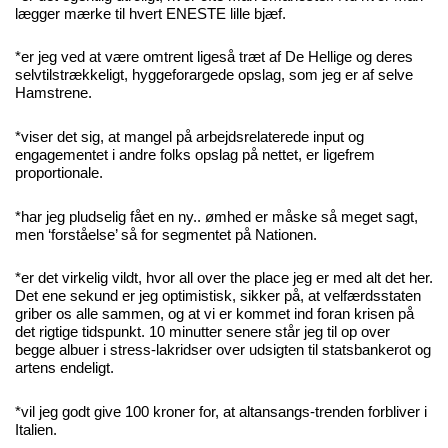
lægger mærke til hvert ENESTE lille bjæf.
*er jeg ved at være omtrent ligeså træt af De Hellige og deres
selvtilstrækkeligt, hyggeforargede opslag, som jeg er af selve
Hamstrene.
*viser det sig, at mangel på arbejdsrelaterede input og
engagementet i andre folks opslag på nettet, er ligefrem
proportionale.
*har jeg pludselig fået en ny.. ømhed er måske så meget sagt,
men ‘forståelse’ så for segmentet på Nationen.
*er det virkelig vildt, hvor all over the place jeg er med alt det her.
Det ene sekund er jeg optimistisk, sikker på, at velfærdsstaten
griber os alle sammen, og at vi er kommet ind foran krisen på
det rigtige tidspunkt. 10 minutter senere står jeg til op over
begge albuer i stress-lakridser over udsigten til statsbankerot og
artens endeligt.
*vil jeg godt give 100 kroner for, at altansangs-trenden forbliver i
Italien.