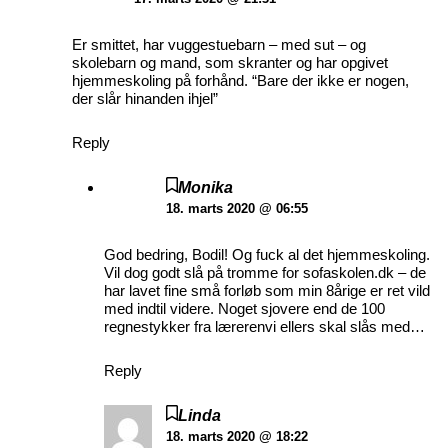
Er smittet, har vuggestuebarn – med sut – og
skolebarn og mand, som skranter og har opgivet
hjemmeskoling på forhånd. “Bare der ikke er nogen,
der slår hinanden ihjel”
Reply
Monika
18. marts 2020 @ 06:55
God bedring, Bodil! Og fuck al det hjemmeskoling.
Vil dog godt slå på tromme for sofaskolen.dk – de
har lavet fine små forløb som min 8årige er ret vild
med indtil videre. Noget sjovere end de 100
regnestykker fra lærerenvi ellers skal slås med…
Reply
Linda
18. marts 2020 @ 18:22