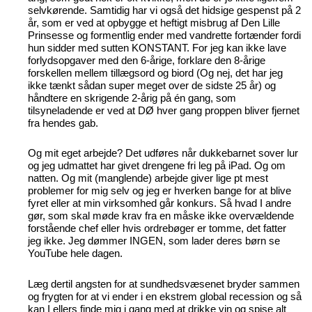
selvkørende. Samtidig har vi også det hidsige gespenst på 2
år, som er ved at opbygge et heftigt misbrug af Den Lille
Prinsesse og formentlig ender med vandrette fortænder fordi
hun sidder med sutten KONSTANT. For jeg kan ikke lave
forlydsopgaver med den 6-årige, forklare den 8-årige
forskellen mellem tillægsord og biord (Og nej, det har jeg
ikke tænkt sådan super meget over de sidste 25 år) og
håndtere en skrigende 2-årig på én gang, som
tilsyneladende er ved at DØ hver gang proppen bliver fjernet
fra hendes gab.
Og mit eget arbejde? Det udføres når dukkebarnet sover lur
og jeg udmattet har givet drengene fri leg på iPad. Og om
natten. Og mit (manglende) arbejde giver lige pt mest
problemer for mig selv og jeg er hverken bange for at blive
fyret eller at min virksomhed går konkurs. Så hvad I andre
gør, som skal møde krav fra en måske ikke overvældende
forstående chef eller hvis ordrebøger er tomme, det fatter
jeg ikke. Jeg dømmer INGEN, som lader deres børn se
YouTube hele dagen.
Læg dertil angsten for at sundhedsvæsenet bryder sammen
og frygten for at vi ender i en ekstrem global recession og så
kan I ellers finde mig i gang med at drikke vin og spise alt