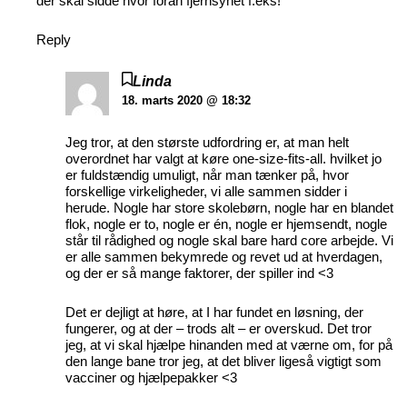
der skal sidde hvor foran fjernsynet f.eks!
Reply
Linda
18. marts 2020 @ 18:32
Jeg tror, at den største udfordring er, at man helt
overordnet har valgt at køre one-size-fits-all. hvilket jo
er fuldstændig umuligt, når man tænker på, hvor
forskellige virkeligheder, vi alle sammen sidder i
herude. Nogle har store skolebørn, nogle har en blandet
flok, nogle er to, nogle er én, nogle er hjemsendt, nogle
står til rådighed og nogle skal bare hard core arbejde. Vi
er alle sammen bekymrede og revet ud at hverdagen,
og der er så mange faktorer, der spiller ind <3
Det er dejligt at høre, at I har fundet en løsning, der
fungerer, og at der – trods alt – er overskud. Det tror
jeg, at vi skal hjælpe hinanden med at værne om, for på
den lange bane tror jeg, at det bliver ligeså vigtigt som
vacciner og hjælpepakker <3