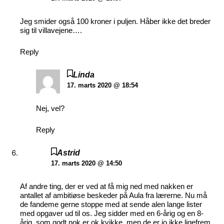
Jeg smider også 100 kroner i puljen. Håber ikke det breder
sig til villavejene….
Reply
Linda
17. marts 2020 @ 18:54
Nej, vel?
Reply
Astrid
17. marts 2020 @ 14:50
Af andre ting, der er ved at få mig ned med nakken er
antallet af ambitiøse beskeder på Aula fra lærerne. Nu må
de fandeme gerne stoppe med at sende alen lange lister
med opgaver ud til os. Jeg sidder med en 6-årig og en 8-
årig, som godt nok er ok kvikke, men de er jo ikke ligefrem