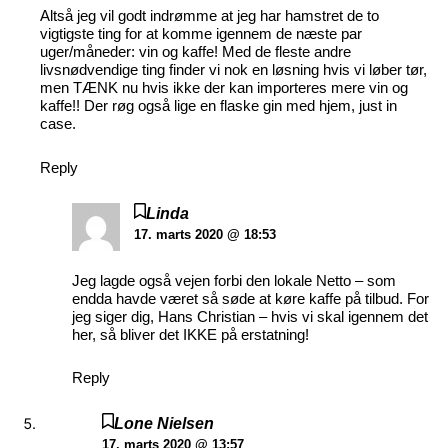
Altså jeg vil godt indrømme at jeg har hamstret de to
vigtigste ting for at komme igennem de næste par
uger/måneder: vin og kaffe! Med de fleste andre
livsnødvendige ting finder vi nok en løsning hvis vi løber tør,
men TÆNK nu hvis ikke der kan importeres mere vin og
kaffe!! Der røg også lige en flaske gin med hjem, just in
case.
Reply
Linda
17. marts 2020 @ 18:53
Jeg lagde også vejen forbi den lokale Netto – som
endda havde været så søde at køre kaffe på tilbud. For
jeg siger dig, Hans Christian – hvis vi skal igennem det
her, så bliver det IKKE på erstatning!
Reply
Lone Nielsen
17. marts 2020 @ 13:57