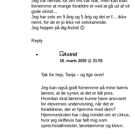
Jeg var nervøs for om mit var nok, men kan klart
fornemme at mange forældre er ved at gå ud af sit
gode skind…
Jeg har selv en 9 årig og 5 årig og det er f… ikke
nemt, for de er jo ikke ret selvkørende.
Jeg hepper på dig Astrid 😊
Reply
Astrid
18. marts 2020 @ 21:55
Tak for hep, Tanja – og lige over!
Jeg kan også godt fornemme på mine børns
lærere, at de synes at det er lidt pres.
Hvordan skal lærerne kunne have ansvaret
for elevernes undervisning, når det er
forældrene, der er hjemme med dem?
Hjemmeskolen har i dag mindet om et cirkus,
hvor jeg skiftevis har følt mig som
sprechstallmeister, løvetæmmer og klovn.