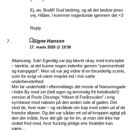
Ej, øv, Bodil!! God bedring, og alt det bedste jeres
vej. Håber, I kommer nogenlunde igennem det <3
Reply
Signe Hanson
17. marts 2020 @ 19:58
Altansang. Suk! Egentlig var jeg blevet okay med konceptet
– tænkte, at det kunne nogen indenfor genren “sammenhold
og kampgejst”. Men så var jeg vidne til en forunderlig scene,
som for evigt vil være mejslet ind i min sarte
underbevidsthed:
Min far underholdt i eftermiddags det meste af Nansensgade
i Indre By med sin (helt egen og temmelig frit fortolkede!!)
version af Povls Dissings “Hilsen til Forårssolen” i ivrig
symbiose med naboen på den anden side af gaden. Det
stod de, hver især – og skrålede om kap med solen ud af de
franske altaner. Og det var sådan ret ud-af-kroppen-agtigt på
den der måde, hvor det går op for én, at man slet ikke har
sluttet fred med, hvor fucking pinlige ens forældre kan
være…