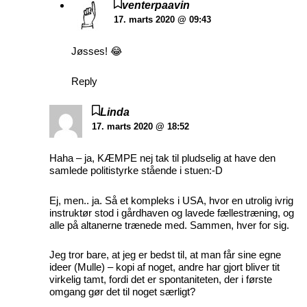
venterpaavin
17. marts 2020 @ 09:43
Jøsses! 😂
Reply
Linda
17. marts 2020 @ 18:52
Haha – ja, KÆMPE nej tak til pludselig at have den
samlede politistyrke stående i stuen:-D
Ej, men.. ja. Så et kompleks i USA, hvor en utrolig ivrig
instruktør stod i gårdhaven og lavede fællestræning, og
alle på altanerne trænede med. Sammen, hver for sig.
Jeg tror bare, at jeg er bedst til, at man får sine egne
ideer (Mulle) – kopi af noget, andre har gjort bliver tit
virkelig tamt, fordi det er spontaniteten, der i første
omgang gør det til noget særligt?