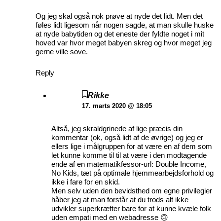
Og jeg skal også nok prøve at nyde det lidt. Men det
føles lidt ligesom når nogen sagde, at man skulle huske
at nyde babytiden og det eneste der fyldte noget i mit
hoved var hvor meget babyen skreg og hvor meget jeg
gerne ville sove.
Reply
Rikke
17. marts 2020 @ 18:05
Altså, jeg skraldgrinede af lige præcis din
kommentar (ok, også lidt af de øvrige) og jeg er
ellers lige i målgruppen for at være en af dem som
let kunne komme til til at være i den modtagende
ende af en matematikfessor-url: Double Income,
No Kids, tæt på optimale hjemmearbejdsforhold og
ikke i fare for en skid.
Men selv uden den bevidsthed om egne privilegier
håber jeg at man forstår at du trods alt ikke
udvikler superkræfter bare for at kunne kvæle folk
uden empati med en webadresse 🙃