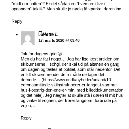
“midt om natten”? Er det sådan en “hvem er i live i
opgangen”-taktik? Man skulle jo nødig få sparket døren ind.
Reply
Mette L
17. marts 2020 @ 09:40
Tak for dagens grin 🙂
Men du har fat i noget… Jeg har lige læst artiklen om
skibumserne i Ischgl, der skal ud på altanen en gang
om dagen og tælles af politiet, som står nedenfor. Det
er lidt skræmmende, dem måde de tager det
dernede… (
https://www.dr.dk/nyheder/udland/10-
coronasmittede-skiinstruktoerer-er-fanget-i-samme-
hus-i-oestrig-den-ene-er-min
, med billeddokumentation
og det hele). Jeg nægter at skulle stå i døren til mit hus
og vinke til vognen, der kører langsomt forbi ude på
vejen…
Reply