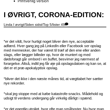
Printvenlig version
Close
I ØVRIGT, CORONA-EDITION:
Menu
Linda
I øvrigt/Siden sidst/Top 5/lister
49
*er det vildt, hvor hurtigt noget bliver den nye, acceptable
adfærd. Hver gang jeg på LinkedIn eller Facebook ser opslag
med mennesker, der har været til træf af den ene eller anden
slags, eller lægger billeder op, hvor de muntert og med
dødsforagt går ombord i en buffet, besvimer jeg nærmest af
forargelse. Altså, indtil jeg får øje på opslagsdatoen og kan se, at
det er et præ-apokalyptisk opslag.
*bliver det ikke i den næste månes tid, at vægttabet her sætter
nye rekorder.
*skal jeg stoppe med at købe katastrofe-snacks. Mådehold og
udsigt til verdens undergang går virkelig dårligt i spænd.
*er det egentlig utroligt, hvor ofte man småhoster. Nu hvor man