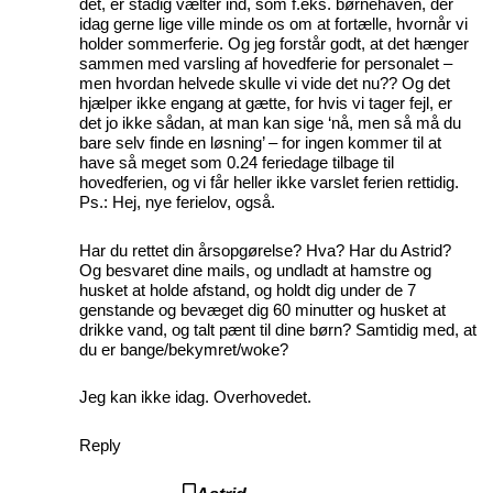
det, er stadig vælter ind, som f.eks. børnehaven, der
idag gerne lige ville minde os om at fortælle, hvornår vi
holder sommerferie. Og jeg forstår godt, at det hænger
sammen med varsling af hovedferie for personalet –
men hvordan helvede skulle vi vide det nu?? Og det
hjælper ikke engang at gætte, for hvis vi tager fejl, er
det jo ikke sådan, at man kan sige ‘nå, men så må du
bare selv finde en løsning’ – for ingen kommer til at
have så meget som 0.24 feriedage tilbage til
hovedferien, og vi får heller ikke varslet ferien rettidig.
Ps.: Hej, nye ferielov, også.
Har du rettet din årsopgørelse? Hva? Har du Astrid?
Og besvaret dine mails, og undladt at hamstre og
husket at holde afstand, og holdt dig under de 7
genstande og bevæget dig 60 minutter og husket at
drikke vand, og talt pænt til dine børn? Samtidig med, at
du er bange/bekymret/woke?
Jeg kan ikke idag. Overhovedet.
Reply