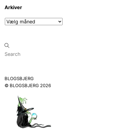
Arkiver
Arkiver
Back
BLOGSBJERG
To
©
BLOGSBJERG
2026
Top