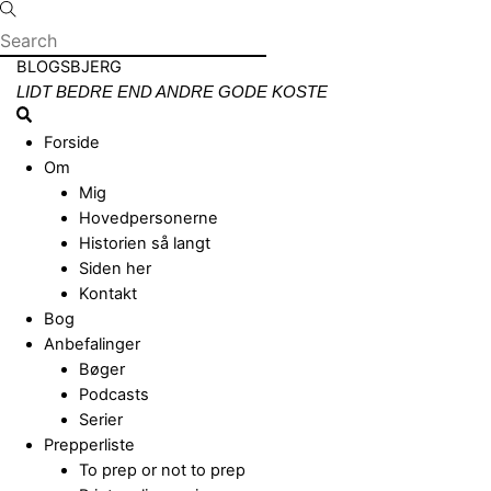
Skip
to
content
Menu
BLOGSBJERG
LIDT BEDRE END ANDRE GODE KOSTE
Search
Forside
Om
Mig
Hovedpersonerne
Historien så langt
Siden her
Kontakt
Bog
Anbefalinger
Bøger
Podcasts
Serier
Prepperliste
To prep or not to prep