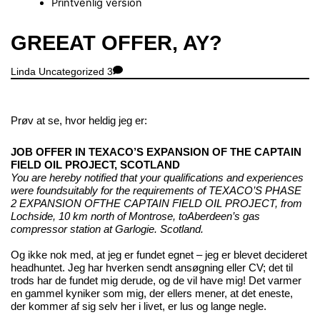
Printvenlig version
Close
GREEAT OFFER, AY?
Menu
Linda
Uncategorized
3
Prøv at se, hvor heldig jeg er:
JOB OFFER IN TEXACO’S EXPANSION OF THE CAPTAIN
FIELD OIL PROJECT, SCOTLAND
You are hereby notified that your qualifications and experiences
were foundsuitably for the requirements of TEXACO’S PHASE
2 EXPANSION OFTHE CAPTAIN FIELD OIL PROJECT, from
Lochside, 10 km north of Montrose, toAberdeen’s gas
compressor station at Garlogie. Scotland.
Og ikke nok med, at jeg er fundet egnet – jeg er blevet decideret
headhuntet. Jeg har hverken sendt ansøgning eller CV; det til
trods har de fundet mig derude, og de vil have mig! Det varmer
en gammel kyniker som mig, der ellers mener, at det eneste,
der kommer af sig selv her i livet, er lus og lange negle.