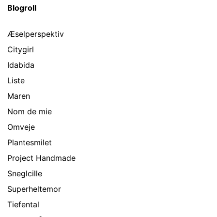
Blogroll
Æselperspektiv
Citygirl
Idabida
Liste
Maren
Nom de mie
Omveje
Plantesmilet
Project Handmade
Sneglcille
Superheltemor
Tiefental