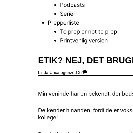
Podcasts
Serier
Prepperliste
To prep or not to prep
Printvenlig version
Close
ETIK? NEJ, DET BRUG
Menu
Linda
Uncategorized
32
Min veninde har en bekendt, der bedst
De kender hinanden, fordi de er voks
kolleger.