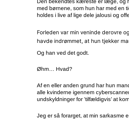
Den bekendtes kæreste er læge, og h
med børnene, som hun har med en tidli
holdes i live af lige dele jalousi og of
Forleden var min veninde derovre og
havde indrømmet, at hun tjekker ma
Og han ved det godt.
Øhm… Hvad?
Af en eller anden grund har hun mand
alle kvinderne igennem cyberscanner
undskyldninger for ’tilfældigvis’ at ko
Jeg er så forarget, at min sarkasme er