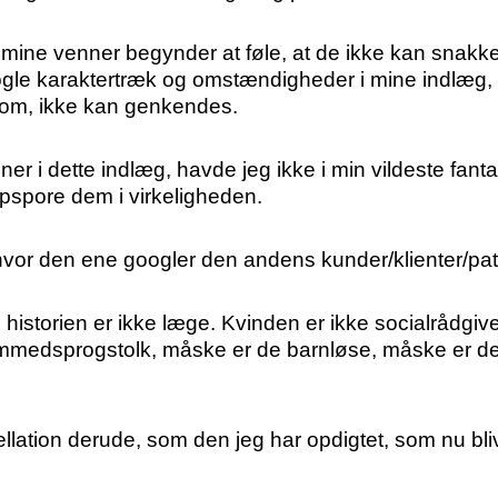
 at mine venner begynder at føle, at de ikke kan snakk
nogle karaktertræk og omstændigheder i mine indlæ
 om, ikke kan genkendes.
 dette indlæg, havde jeg ikke i min vildeste fantasi 
 opspore dem i virkeligheden.
hvor den ene googler den andens kunder/klienter/pat
 historien er ikke læge. Kvinden er ikke socialrådgi
mmedsprogstolk, måske er de barnløse, måske er de 
tellation derude, som den jeg har opdigtet, som nu bli