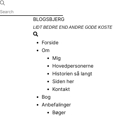
Skip
to
content
Menu
BLOGSBJERG
LIDT BEDRE END ANDRE GODE KOSTE
Search
Forside
Om
Mig
Hovedpersonerne
Historien så langt
Siden her
Kontakt
Bog
Anbefalinger
Bøger