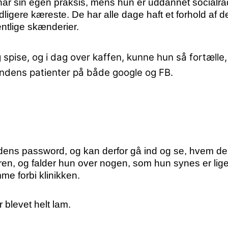
ar sin egen praksis, mens hun er uddannet socialrå
gere kæreste. De har alle dage haft et forhold af d
fentlige skænderier.
 spise, og i dag over kaffen, kunne hun så fortælle
ndens patienter på både google og FB.
ens password, og kan derfor gå ind og se, hvem der 
en, og falder hun over nogen, som hun synes er lig
mme forbi klinikken.
 blevet helt lam.