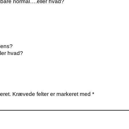
l, bare normal….eller hvad?
dens?
ller hvad?
eret.
Krævede felter er markeret med
*