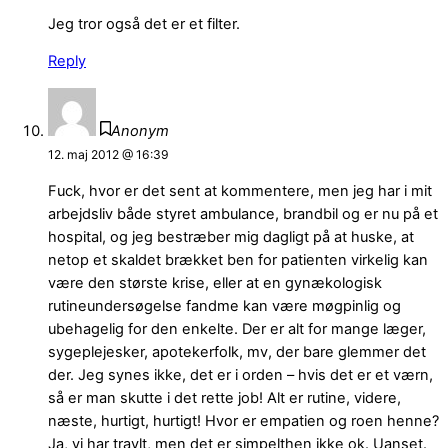
Jeg tror også det er et filter.
Reply
Anonym
12. maj 2012 @ 16:39
Fuck, hvor er det sent at kommentere, men jeg har i mit
arbejdsliv både styret ambulance, brandbil og er nu på et
hospital, og jeg bestræber mig dagligt på at huske, at
netop et skaldet brækket ben for patienten virkelig kan
være den største krise, eller at en gynækologisk
rutineundersøgelse fandme kan være møgpinlig og
ubehagelig for den enkelte. Der er alt for mange læger,
sygeplejesker, apotekerfolk, mv, der bare glemmer det
der. Jeg synes ikke, det er i orden – hvis det er et værn,
så er man skutte i det rette job! Alt er rutine, videre,
næste, hurtigt, hurtigt! Hvor er empatien og roen henne?
Ja, vi har travlt, men det er simpelthen ikke ok. Uanset.