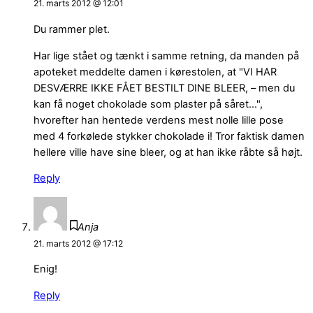
21. marts 2012 @ 12:01
Du rammer plet.
Har lige stået og tænkt i samme retning, da manden på
apoteket meddelte damen i kørestolen, at "VI HAR
DESVÆRRE IKKE FÅET BESTILT DINE BLEER, – men du
kan få noget chokolade som plaster på såret…",
hvorefter han hentede verdens mest nolle lille pose
med 4 forkølede stykker chokolade i! Tror faktisk damen
hellere ville have sine bleer, og at han ikke råbte så højt.
Reply
Anja
21. marts 2012 @ 17:12
Enig!
Reply