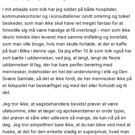
I mit arbejde som tolk har jeg siddet på både hospitaler,
kommunekontorer og i konsultationer rundt omkring og tolket
beskeder, som man ikke skal have ret meget fantasi for at
forestille sig må være hæslige at få overbragt – men som ikke
desto mindre blev leveret med samme indføling og tonefald,
som man ville bruge, hvis man skulle fortælle, at der er kaffe
på bud i Bilka i denne uge. Da jeg efter 10 år som tolk også har
sort bælte i uddannelser, ved jeg, at langt, langt de fleste
uddannelser til fag, der har bare perifer berøring med
mennesker, indeholder en hel del undervisning i etik og Den
Svære Samtale, så det er ikke fordi, de her mennesker ikke på
et tidspunkt har beskæftiget sig med det eller forholdt sig til
det.
Jeg tror ikke, at sagsbehandlere bevidst prøver at være
ufølsomme, eller at læger og apotekerdamer er onde typer,
der prøver at såre eller udlevere så mange, de kan nå på en
dag. Jeg tror simpelthen bare ikke, at du kan blive ved med at
huske, at det for den enkelte stadig er superprivat, hvad man