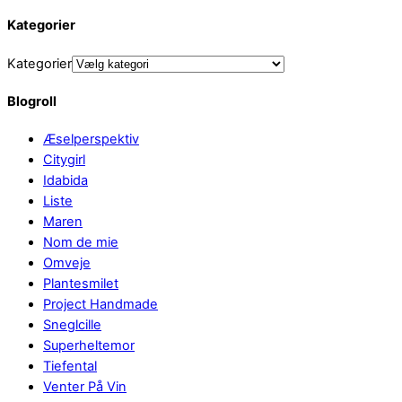
Kategorier
Kategorier
Blogroll
Æselperspektiv
Citygirl
Idabida
Liste
Maren
Nom de mie
Omveje
Plantesmilet
Project Handmade
Sneglcille
Superheltemor
Tiefental
Venter På Vin