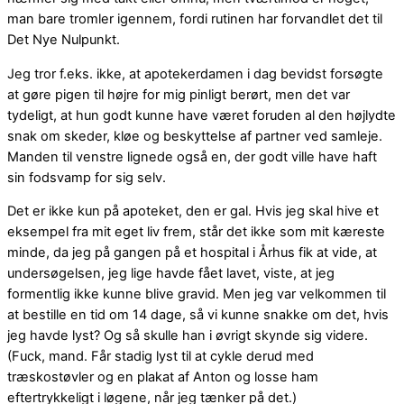
man bare tromler igennem, fordi rutinen har forvandlet det til
Det Nye Nulpunkt.
Jeg tror f.eks. ikke, at apotekerdamen i dag bevidst forsøgte
at gøre pigen til højre for mig pinligt berørt, men det var
tydeligt, at hun godt kunne have været foruden al den højlydte
snak om skeder, kløe og beskyttelse af partner ved samleje.
Manden til venstre lignede også en, der godt ville have haft
sin fodsvamp for sig selv.
Det er ikke kun på apoteket, den er gal. Hvis jeg skal hive et
eksempel fra mit eget liv frem, står det ikke som mit kæreste
minde, da jeg på gangen på et hospital i Århus fik at vide, at
undersøgelsen, jeg lige havde fået lavet, viste, at jeg
formentlig ikke kunne blive gravid. Men jeg var velkommen til
at bestille en tid om 14 dage, så vi kunne snakke om det, hvis
jeg havde lyst? Og så skulle han i øvrigt skynde sig videre.
(Fuck, mand. Får stadig lyst til at cykle derud med
træskostøvler og en plakat af Anton og losse ham
eftertrykkeligt i løgene, når jeg tænker på det.)