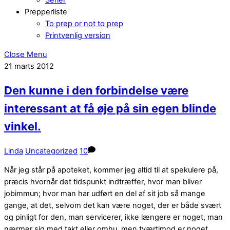
Prepperliste
To prep or not to prep
Printvenlig version
Close Menu
21
marts
2012
Den kunne i den forbindelse være
interessant at få øje på sin egen blinde
vinkel.
Linda
Uncategorized
10
Når jeg står på apoteket, kommer jeg altid til at spekulere på,
præcis hvornår det tidspunkt indtræffer, hvor man bliver
jobimmun; hvor man har udført en del af sit job så mange
gange, at det, selvom det kan være noget, der er både svært
og pinligt for den, man servicerer, ikke længere er noget, man
nærmer sig med takt eller omhu, men tværtimod er noget,