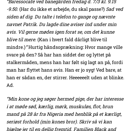
“Baressocafé ved banegården fredag d. 7/3 kl. 9.15
-9.50.
(Har du ikke et arbejde, du skal passe?)
Sad ved
siden af dig. Du talte i telefon to gange og nævnte
navnet Patrik. Du lagde dine aviser ind under min
avis. Vil gerne mødes igen forat se, om det kunne
blive til mere.
(Kan i hvert fald dårligt blive til
mindre.)
“
Hurtig håndsoprækning: Hvor mange ville
svare på den? Så har han siddet der og lyttet på
stalkermåden, mens han har følt sig lagt an på, fordi
man har flyttet hans avis. Han er jo syg! Ved bare, at
han er sådan en, der stirrer. Heeeeeelt uden at blinke.
Ad.
“Min kone og jeg søger hermed pige, der har interesse
i at møde sød, kærlig, mørk, muskuløs, flot, brun
mand på 28 år fra Nigeria med henblik på et kærligt,
seriøst forhold (min kones bror). Skriv så vi kan
hjælpe jer til en dejlig fremtid. Familien Black and