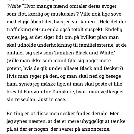
White.”
Hvor mange mænd omtaler deres svoger
som ‘flot, kærlig og muskusløs’? Ville nok lige sove
med et øje åbent der, hvis jeg var konen… Hele det der
trafficking set-up er da også totalt suspekt. Endelig
synes jeg, at det siger lidt om, på hvilket plan man
skal udholde underholdning til familiefesterne, at de
omtaler sig selv som ‘familien Black and White.’
(Ville man ikke som mand føle sig noget mere
potent, hvis de gik under aliaset Black and Decker?)
Hvis man ryger på den, og man skal ned og besøge
ham, synes jeg måske lige, at man skal poste et lille
brev til Forsvundne Danskere, hvori man vedlægger
sin rejseplan. Just in case.
En ting er, at disse mennesker findes derude. Men
jeg synes næsten, at det er mere uhyggeligt at tænke
på, at der er nogen, der svarer på annoncerne.