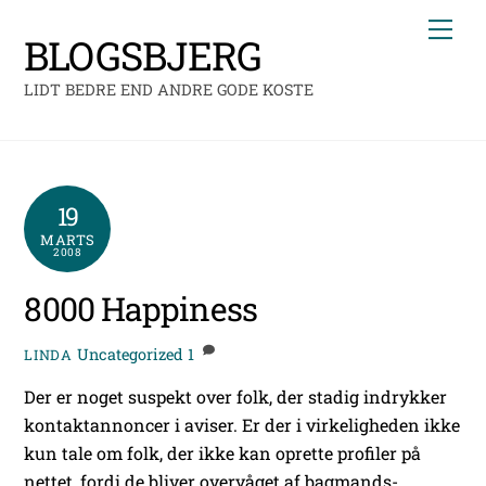
Skip
Me
to
BLOGSBJERG
content
LIDT BEDRE END ANDRE GODE KOSTE
19
MARTS
2008
8000 Happiness
Uncategorized
1
LINDA
Der er noget suspekt over folk, der stadig indrykker
kontaktannoncer i aviser. Er der i virkeligheden ikke
kun tale om folk, der ikke kan oprette profiler på
nettet, fordi de bliver overvåget af bagmands-