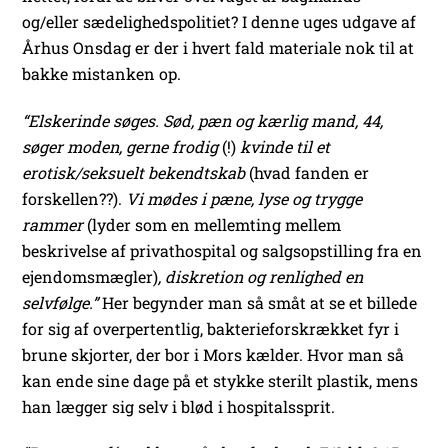
og/eller sædelighedspolitiet? I denne uges udgave af
Århus Onsdag er der i hvert fald materiale nok til at
bakke mistanken op.
“Elskerinde søges. Sød, pæn og kærlig mand, 44,
søger moden, gerne frodig
(!)
kvinde til et
erotisk/seksuelt bekendtskab
(hvad fanden er
forskellen??).
Vi mødes i pæne, lyse og trygge
rammer
(lyder som en mellemting mellem
beskrivelse af privathospital og salgsopstilling fra en
ejendomsmægler)
, diskretion og renlighed en
selvfølge.”
Her begynder man så småt at se et billede
for sig af overpertentlig, bakterieforskrækket fyr i
brune skjorter, der bor i Mors kælder. Hvor man så
kan ende sine dage på et stykke sterilt plastik, mens
han lægger sig selv i blød i hospitalssprit.