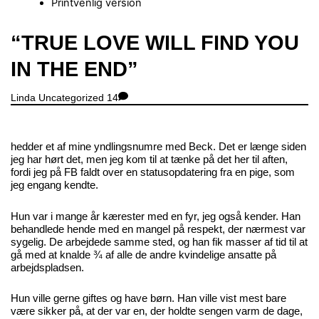
Printvenlig version
Close
“TRUE LOVE WILL FIND YOU
Menu
IN THE END”
Linda
Uncategorized
14
hedder et af mine yndlingsnumre med Beck. Det er længe siden
jeg har hørt det, men jeg kom til at tænke på det her til aften,
fordi jeg på FB faldt over en statusopdatering fra en pige, som
jeg engang kendte.
Hun var i mange år kærester med en fyr, jeg også kender. Han
behandlede hende med en mangel på respekt, der nærmest var
sygelig. De arbejdede samme sted, og han fik masser af tid til at
gå med at knalde ¾ af alle de andre kvindelige ansatte på
arbejdspladsen.
Hun ville gerne giftes og have børn. Han ville vist mest bare
være sikker på, at der var en, der holdte sengen varm de dage,