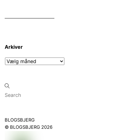
Arkiver
Arkiver
Back
BLOGSBJERG
To
©
BLOGSBJERG
2026
Top