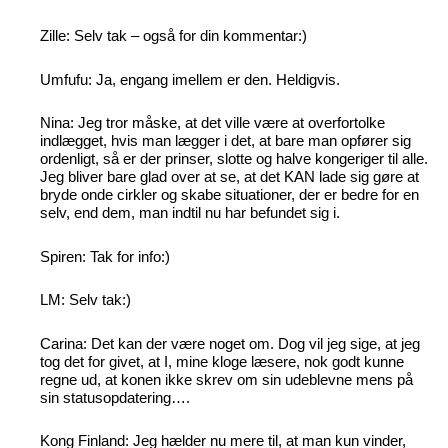
Zille: Selv tak – også for din kommentar:)
Umfufu: Ja, engang imellem er den. Heldigvis.
Nina: Jeg tror måske, at det ville være at overfortolke
indlægget, hvis man lægger i det, at bare man opfører sig
ordenligt, så er der prinser, slotte og halve kongeriger til alle.
Jeg bliver bare glad over at se, at det KAN lade sig gøre at
bryde onde cirkler og skabe situationer, der er bedre for en
selv, end dem, man indtil nu har befundet sig i.
Spiren: Tak for info:)
LM: Selv tak:)
Carina: Det kan der være noget om. Dog vil jeg sige, at jeg
tog det for givet, at I, mine kloge læsere, nok godt kunne
regne ud, at konen ikke skrev om sin udeblevne mens på
sin statusopdatering….
Kong Finland: Jeg hælder nu mere til, at man kun vinder,