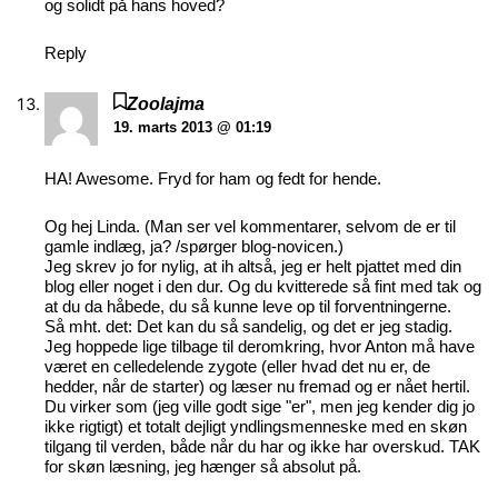
og solidt på hans hoved?
Reply
Zoolajma
19. marts 2013 @ 01:19
HA! Awesome. Fryd for ham og fedt for hende.
Og hej Linda. (Man ser vel kommentarer, selvom de er til
gamle indlæg, ja? /spørger blog-novicen.)
Jeg skrev jo for nylig, at ih altså, jeg er helt pjattet med din
blog eller noget i den dur. Og du kvitterede så fint med tak og
at du da håbede, du så kunne leve op til forventningerne.
Så mht. det: Det kan du så sandelig, og det er jeg stadig.
Jeg hoppede lige tilbage til deromkring, hvor Anton må have
været en celledelende zygote (eller hvad det nu er, de
hedder, når de starter) og læser nu fremad og er nået hertil.
Du virker som (jeg ville godt sige "er", men jeg kender dig jo
ikke rigtigt) et totalt dejligt yndlingsmenneske med en skøn
tilgang til verden, både når du har og ikke har overskud. TAK
for skøn læsning, jeg hænger så absolut på.