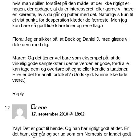
hvis man spiller, forstået på den måde, at der ikke rigtigt er
nogen, der opdager, at du er interesseret, eller gerne vil have
en kæreste, hvis du går og putter med det. Naturligvis kun til
et vist punkt, for desperation klæder de færreste. Men jeg
kan bare så godt lide klare linier og rene flag:)
Flora: Jeg er sikker på, at Beck og Daniel J. med glæde vil
dele dem med dig.
Maren: Og det tjener vel bare som eksempel på, at de
virkelig gode sangtekster i denne verden er gode, fordi alle
kan tage dem og overføre på egne eller kendte situationer.
Eller er det for analt fortolket? (Undskyld. Kunne ikke lade
være.)
Reply
Lene
17. september 2010 @ 18:02
Yay! Det er godt til hende. Og han har rigtigt godt af det. Er
det ham, der går og ser ud som om Nemesis er landet godt