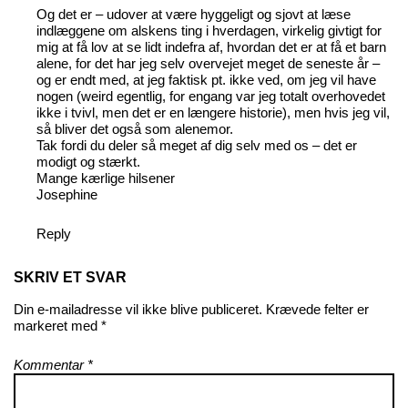
Og det er – udover at være hyggeligt og sjovt at læse
indlæggene om alskens ting i hverdagen, virkelig givtigt for
mig at få lov at se lidt indefra af, hvordan det er at få et barn
alene, for det har jeg selv overvejet meget de seneste år –
og er endt med, at jeg faktisk pt. ikke ved, om jeg vil have
nogen (weird egentlig, for engang var jeg totalt overhovedet
ikke i tvivl, men det er en længere historie), men hvis jeg vil,
så bliver det også som alenemor.
Tak fordi du deler så meget af dig selv med os – det er
modigt og stærkt.
Mange kærlige hilsener
Josephine
Reply
SKRIV ET SVAR
Din e-mailadresse vil ikke blive publiceret.
Krævede felter er
markeret med
*
Kommentar
*