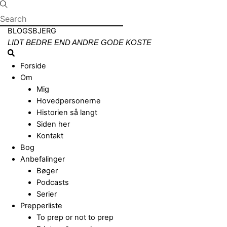
Skip
to
content
Menu
BLOGSBJERG
LIDT BEDRE END ANDRE GODE KOSTE
Search
Forside
Om
Mig
Hovedpersonerne
Historien så langt
Siden her
Kontakt
Bog
Anbefalinger
Bøger
Podcasts
Serier
Prepperliste
To prep or not to prep