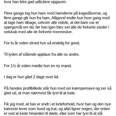
hvor han ikke gad udlicitere opgaven.
Flere gange tog hun ham med hænderne på kagedåserne, og
flere gange gik hun fra ham. Alligevel endte hun hver gang med
at tage ham tilbage, selvom alle vidste, at det bare var et
spørgsmål om tid, før han igen blev set alle de forkerte steder i
selskab med alle de forkerte mennesker.
For to år siden skred hun så endelig for good.
Til lyden af stående applaus fra alle os andre.
For 1½ år siden mødte hun en ny mand.
I dag er hun gået 2 dage over tid.
På hendes profilbillede står hun med sin kæmpemave og ser så
glad ud, at man nærmest får lyst til at tude.
Fik jeg med, at han er endt i et lorteforhold, hvor han og den nye
kæreste lever som hund og kat, og altid ligner nogen, der enten
er ved at kede hinanden til døde, eller som har lyst til at slå