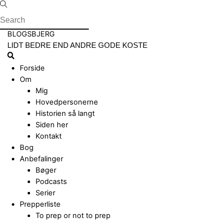
Skip
to
content
Menu
BLOGSBJERG
LIDT BEDRE END ANDRE GODE KOSTE
Search
Forside
Om
Mig
Hovedpersonerne
Historien så langt
Siden her
Kontakt
Bog
Anbefalinger
Bøger
Podcasts
Serier
Prepperliste
To prep or not to prep