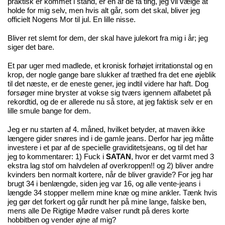
praktisk er kommet i stand, er en af de få ting, jeg vil vælge at
holde for mig selv, men hvis alt går, som det skal, bliver jeg
officielt Nogens Mor til jul. En lille nisse.
Bliver ret slemt for dem, der skal have julekort fra mig i år; jeg
siger det bare.
Et par uger med madlede, et kronisk forhøjet irritationstal og en
krop, der nogle gange bare slukker af træthed fra det ene øjeblik
til det næste, er de eneste gener, jeg indtil videre har haft. Dog
forsøger mine bryster at vokse sig tværs igennem alfabetet på
rekordtid, og de er allerede nu så store, at jeg faktisk selv er en
lille smule bange for dem.
Jeg er nu starten af 4. måned, hvilket betyder, at maven ikke
længere gider snøres ind i de gamle jeans. Derfor har jeg måtte
investere i et par af de specielle graviditetsjeans, og til det har
jeg to kommentarer: 1) Fuck i
SATAN
, hvor er det varmt med 3
ekstra lag stof om halvdelen af overkroppen!! og 2) bliver andre
kvinders ben normalt kortere, når de bliver gravide? For jeg har
brugt 34 i benlængde, siden jeg var 16, og alle vente-jeans i
længde 34 stopper mellem mine knæ og mine ankler. Tænk hvis
jeg gør det forkert og går rundt her på mine lange, falske ben,
mens alle De Rigtige Mødre valser rundt på deres korte
hobbitben og vender øjne af mig?