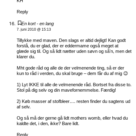
KH
Reply
En kort - en lang
7. juni 2010 @ 15:13
Tillykke med maven. Den slags er altid dejligt! Kan godt
forstå, du er glad, der er eddermame også meget at
glæde sig til. Og så lidt nætter uden søvn og så'n, men det
klarer du.
Mht gode råd og alle de der velmenende ting, så er der
kun to råd i verden, du skal bruge – dem får du af mig 😉
1) Lyt IKKE til alle de velmenende råd. Bortset fra disse to.
Stol på dig selv og din mavefornemmelse. Færdig!
2) Køb masser af stofbleer…. resten finder du sagtens ud
af selv.
Og så må der gerne gå lidt mothers womb, eller hvad du
kaldte det, i den, ikke? Bare lidt.
Reply