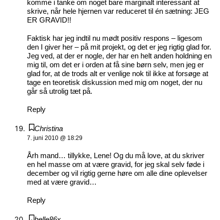
komme i tanke om noget bare marginalt interessant at
skrive, når hele hjernen var reduceret til én sætning: JEG
ER GRAVID!!
Faktisk har jeg indtil nu mødt positiv respons – ligesom
den I giver her – på mit projekt, og det er jeg rigtig glad for.
Jeg ved, at der er nogle, der har en helt anden holdning en
mig til, om det er i orden at få sine børn selv, men jeg er
glad for, at de trods alt er venlige nok til ikke at forsøge at
tage en teoretisk diskussion med mig om noget, der nu
går så utrolig tæt på.
Reply
Christina
7. juni 2010 @ 18:29
Årh mand… tillykke, Lene! Og du må love, at du skriver
en hel masse om at være gravid, for jeg skal selv føde i
december og vil rigtig gerne høre om alle dine oplevelser
med at være gravid…
Reply
helle86x