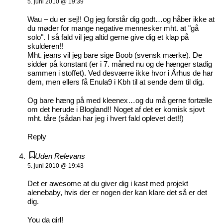
5. juni 2010 @ 19:39
Wau – du er sej!! Og jeg forstår dig godt…og håber ikke at
du møder for mange negative mennesker mht. at "gå
solo". I så fald vil jeg altid gerne give dig et klap på
skulderen!!
Mht. jeans vil jeg bare sige Boob (svensk mærke). De
sidder på konstant (er i 7. måned nu og de hænger stadig
sammen i stoffet). Ved desværre ikke hvor i Århus de har
dem, men ellers få Enula9 i Kbh til at sende dem til dig.
Og bare hæng på med kleenex…og du må gerne fortælle
om det herude i Blogland!! Noget af det er komisk sjovt
mht. tåre (sådan har jeg i hvert fald oplevet det!!)
Reply
Uden Relevans
5. juni 2010 @ 19:43
Det er awesome at du giver dig i kast med projekt
alenebaby, hvis der er nogen der kan klare det så er det
dig.
You da girl!