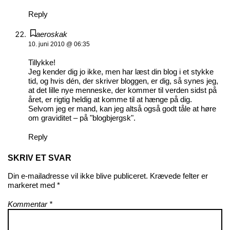
Reply
aeroskak
10. juni 2010 @ 06:35
Tillykke!
Jeg kender dig jo ikke, men har læst din blog i et stykke
tid, og hvis dén, der skriver bloggen, er dig, så synes jeg,
at det lille nye menneske, der kommer til verden sidst på
året, er rigtig heldig at komme til at hænge på dig.
Selvom jeg er mand, kan jeg altså også godt tåle at høre
om graviditet – på "blogbjergsk".
Reply
SKRIV ET SVAR
Din e-mailadresse vil ikke blive publiceret.
Krævede felter er
markeret med
*
Kommentar
*