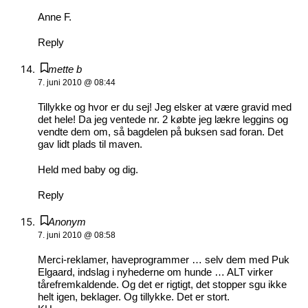
Anne F.
Reply
mette b
7. juni 2010 @ 08:44
Tillykke og hvor er du sej! Jeg elsker at være gravid med
det hele! Da jeg ventede nr. 2 købte jeg lækre leggins og
vendte dem om, så bagdelen på buksen sad foran. Det
gav lidt plads til maven.
Held med baby og dig.
Reply
Anonym
7. juni 2010 @ 08:58
Merci-reklamer, haveprogrammer … selv dem med Puk
Elgaard, indslag i nyhederne om hunde … ALT virker
tårefremkaldende. Og det er rigtigt, det stopper sgu ikke
helt igen, beklager. Og tillykke. Det er stort.