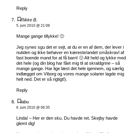
Reply
Rikke B.
5. juni 2010 @ 21:08
Mange gange tillykke! 🙂
Jeg synes sgu det er sejt, at du er en af dem, der lever i
nutiden og ikke behøver en kæreste/andet småskravl af
fast boende mand for at få barn! 🙂 Alt held og lykke med
det hele (og din blog har fået mig til at skraldgrine – så
mange gange. Har lige læst det hele igennem, og særlig
indlægget om Viborg og vores mange solarier lagde mig
helt ned. Det er så rigtigt!).
Reply
labu
6. juni 2010 @ 06:35
Linda! – Her er den sku. Du havde ret. Skejby havde
glemt dig!