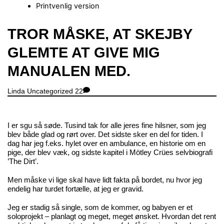
Printvenlig version
Close
TROR MÅSKE, AT SKEJBY
Menu
GLEMTE AT GIVE MIG
MANUALEN MED.
Linda
Uncategorized
22
I er sgu så søde. Tusind tak for alle jeres fine hilsner, som jeg
blev både glad og rørt over. Det sidste sker en del for tiden. I
dag har jeg f.eks. hylet over en ambulance, en historie om en
pige, der blev væk, og sidste kapitel i Mötley Crües selvbiografi
’The Dirt’.
Men måske vi lige skal have lidt fakta på bordet, nu hvor jeg
endelig har turdet fortælle, at jeg er gravid.
Jeg er stadig så single, som de kommer, og babyen er et
soloprojekt – planlagt og meget, meget ønsket. Hvordan det rent