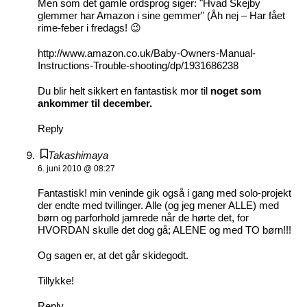
Men som det gamle ordsprog siger: "Hvad Skejby
glemmer har Amazon i sine gemmer" (Åh nej – Har fået
rime-feber i fredags! 😉
http://www.amazon.co.uk/Baby-Owners-Manual-
Instructions-Trouble-shooting/dp/1931686238
Du blir helt sikkert en fantastisk mor til
noget som
ankommer til december.
Reply
Takashimaya
6. juni 2010 @ 08:27
Fantastisk! min veninde gik også i gang med solo-projekt
der endte med tvillinger. Alle (og jeg mener ALLE) med
børn og parforhold jamrede når de hørte det, for
HVORDAN skulle det dog gå; ALENE og med TO børn!!!
Og sagen er, at det går skidegodt.
Tillykke!
Reply