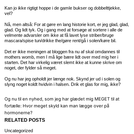
Kan jo ikke rigtigt hoppe i de gamle bukser og dobbelttjekke,
vel?
Nå, men altså: For at gøre en lang historie kort, er jeg glad, glad,
glad. Og lidt tyk. Og i gang med at forsøge at sortere i alle de
velmente advarsler om ikke at få lavet lyse striber/bruge
mascara/spise tun/drikke the/gøre rent/gå i solen/køre bil.
Det er ikke meningen at bloggen fra nu af skal omdannes til
mothers womb, men I må lige bære lidt over med mig her i
starten. Det har virkelig været slemt ikke at kunne skrive om
noget, der fylder så meget.
Og nu har jeg opholdt jer længe nok. Skynd jer ud i solen og
slyng noget koldt hvidvin i halsen. Drik et glas for mig, ikke?
Og nu til en nyhed, som jeg har glædet mig MEGET til at
fortælle:
Hvor meget skyld kan man lægge over på
hormonerne?
RELATED POSTS
Uncategorized