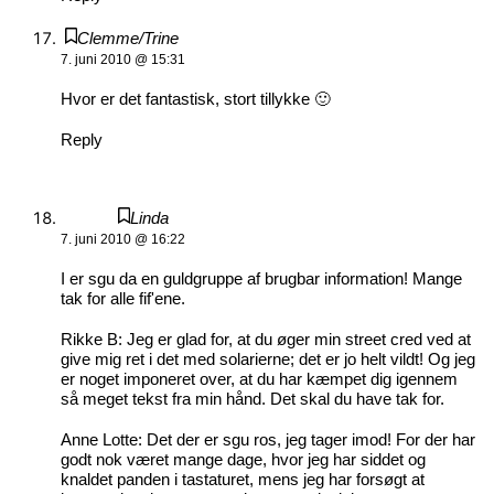
Clemme/Trine
7. juni 2010 @ 15:31
Hvor er det fantastisk, stort tillykke 🙂
Reply
Linda
7. juni 2010 @ 16:22
I er sgu da en guldgruppe af brugbar information! Mange
tak for alle fif'ene.
Rikke B: Jeg er glad for, at du øger min street cred ved at
give mig ret i det med solarierne; det er jo helt vildt! Og jeg
er noget imponeret over, at du har kæmpet dig igennem
så meget tekst fra min hånd. Det skal du have tak for.
Anne Lotte: Det der er sgu ros, jeg tager imod! For der har
godt nok været mange dage, hvor jeg har siddet og
knaldet panden i tastaturet, mens jeg har forsøgt at