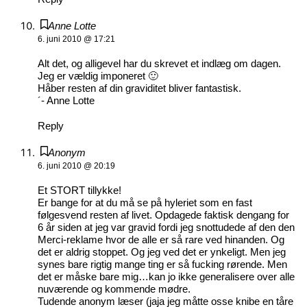
Anne Lotte
6. juni 2010 @ 17:21
Alt det, og alligevel har du skrevet et indlæg om dagen.
Jeg er vældig imponeret 🙂
Håber resten af din graviditet bliver fantastisk.
´- Anne Lotte
Reply
Anonym
6. juni 2010 @ 20:19
Et STORT tillykke!
Er bange for at du må se på hyleriet som en fast
følgesvend resten af livet. Opdagede faktisk dengang for
6 år siden at jeg var gravid fordi jeg snottudede af den den
Merci-reklame hvor de alle er så rare ved hinanden. Og
det er aldrig stoppet. Og jeg ved det er ynkeligt. Men jeg
synes bare rigtig mange ting er så fucking rørende. Men
det er måske bare mig…kan jo ikke generalisere over alle
nuværende og kommende mødre.
Tudende anonym læser (jaja jeg måtte osse knibe en tåre