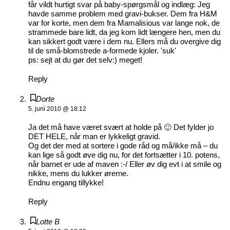
får vildt hurtigt svar på baby-spørgsmål og indlæg: Jeg
havde samme problem med gravi-bukser. Dem fra H&M
var for korte, men dem fra Mamalisious var lange nok, de
strammede bare lidt, da jeg kom lidt længere hen, men du
kan sikkert godt være i dem nu. Ellers må du overgive dig
til de små-blomstrede a-formede kjoler. 'suk'
ps: sejt at du gør det selv:) meget!
Reply
Dorte
5. juni 2010 @ 18:12
Ja det må have været svært at holde på 🙂 Det fylder jo
DET HELE, når man er lykkeligt gravid.
Og det der med at sortere i gode råd og må/ikke må – du
kan lige så godt øve dig nu, for det fortsætter i 10. potens,
når barnet er ude af maven :-/ Eller øv dig evt i at smile og
nikke, mens du lukker ørerne.
Endnu engang tillykke!
Reply
Lotte B