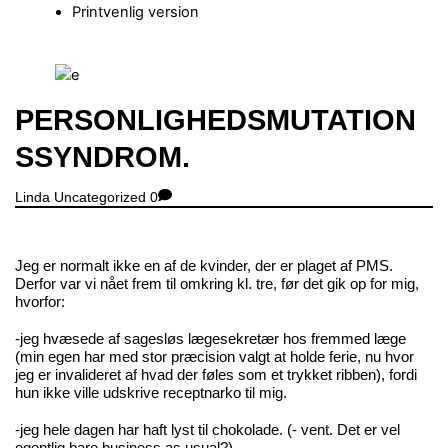
Printvenlig version
Close
Menu
PERSONLIGHEDSMUTATION
SSYNDROM.
Linda
Uncategorized
0
Jeg er normalt ikke en af de kvinder, der er plaget af PMS.
Derfor var vi nået frem til omkring kl. tre, før det gik op for mig,
hvorfor:
-jeg hvæsede af sagesløs lægesekretær hos fremmed læge
(min egen har med stor præcision valgt at holde ferie, nu hvor
jeg er invalideret af hvad der føles som et trykket ribben), fordi
hun ikke ville udskrive receptnarko til mig.
-jeg hele dagen har haft lyst til chokolade. (- vent. Det er vel