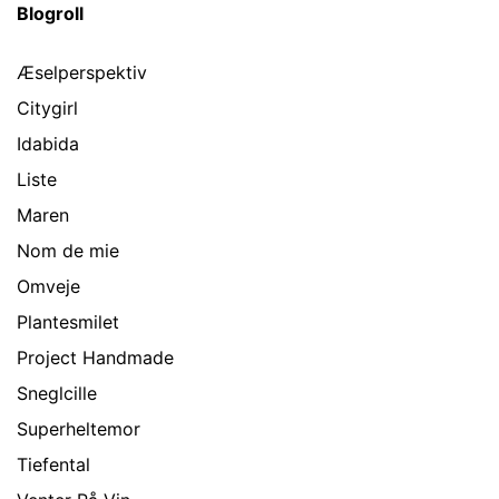
Blogroll
Æselperspektiv
Citygirl
Idabida
Liste
Maren
Nom de mie
Omveje
Plantesmilet
Project Handmade
Sneglcille
Superheltemor
Tiefental