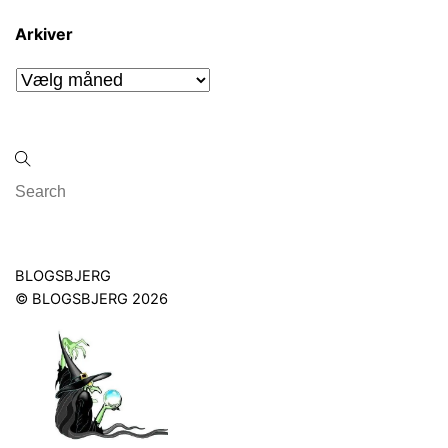
Arkiver
Arkiver
Back
BLOGSBJERG
To
©
BLOGSBJERG
2026
Top