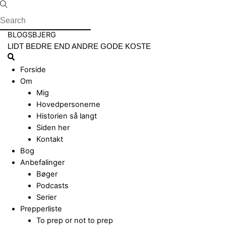
Skip
to
content
Menu
BLOGSBJERG
LIDT BEDRE END ANDRE GODE KOSTE
Search
Forside
Om
Mig
Hovedpersonerne
Historien så langt
Siden her
Kontakt
Bog
Anbefalinger
Bøger
Podcasts
Serier
Prepperliste
To prep or not to prep