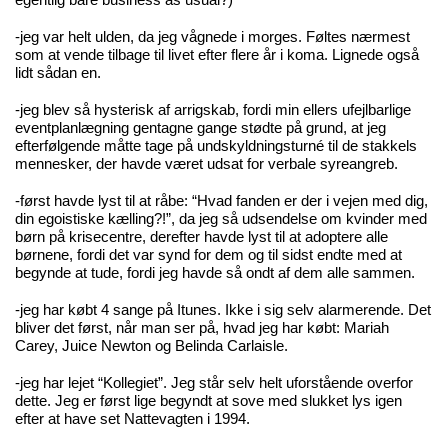
egentlig bare business as usual?)
-jeg var helt ulden, da jeg vågnede i morges. Føltes nærmest
som at vende tilbage til livet efter flere år i koma. Lignede også
lidt sådan en.
-jeg blev så hysterisk af arrigskab, fordi min ellers ufejlbarlige
eventplanlægning gentagne gange stødte på grund, at jeg
efterfølgende måtte tage på undskyldningsturné til de stakkels
mennesker, der havde været udsat for verbale syreangreb.
-først havde lyst til at råbe: “Hvad fanden er der i vejen med dig,
din egoistiske kælling?!”, da jeg så udsendelse om kvinder med
børn på krisecentre, derefter havde lyst til at adoptere alle
børnene, fordi det var synd for dem og til sidst endte med at
begynde at tude, fordi jeg havde så ondt af dem alle sammen.
-jeg har købt 4 sange på Itunes. Ikke i sig selv alarmerende. Det
bliver det først, når man ser på, hvad jeg har købt: Mariah
Carey, Juice Newton og Belinda Carlaisle.
-jeg har lejet “Kollegiet”. Jeg står selv helt uforstående overfor
dette. Jeg er først lige begyndt at sove med slukket lys igen
efter at have set Nattevagten i 1994.