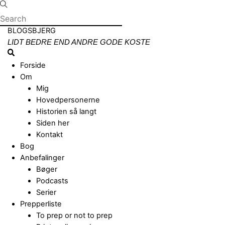
Skip
to
content
Menu
BLOGSBJERG
LIDT BEDRE END ANDRE GODE KOSTE
Search
Forside
Om
Mig
Hovedpersonerne
Historien så langt
Siden her
Kontakt
Bog
Anbefalinger
Bøger
Podcasts
Serier
Prepperliste
To prep or not to prep