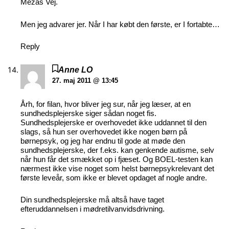
Mezas Vej.
Men jeg advarer jer. Når I har købt den første, er I fortabte…
Reply
Anne LO
27. maj 2011 @ 13:45
Årh, for filan, hvor bliver jeg sur, når jeg læser, at en
sundhedsplejerske siger sådan noget fis.
Sundhedsplejerske er overhovedet ikke uddannet til den
slags, så hun ser overhovedet ikke nogen børn på
børnepsyk, og jeg har endnu til gode at møde den
sundhedsplejerske, der f.eks. kan genkende autisme, selv
når hun får det smækket op i fjæset. Og BOEL-testen kan
nærmest ikke vise noget som helst børnepsykrelevant det
første leveår, som ikke er blevet opdaget af nogle andre.
Din sundhedsplejerske må altså have taget
efteruddannelsen i mødretilvanvidsdrivning.