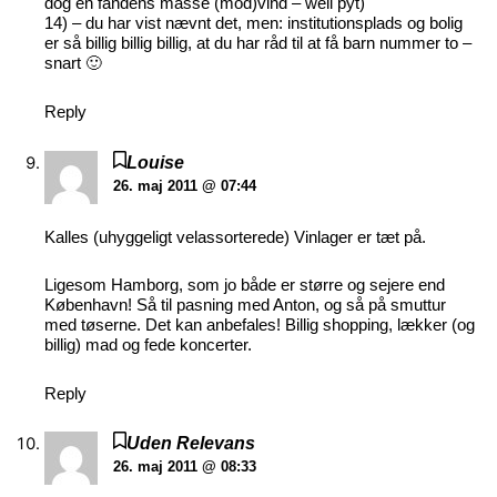
dog en fandens masse (mod)vind – well pyt)
14) – du har vist nævnt det, men: institutionsplads og bolig
er så billig billig billig, at du har råd til at få barn nummer to –
snart 🙂
Reply
Louise
26. maj 2011 @ 07:44
Kalles (uhyggeligt velassorterede) Vinlager er tæt på.
Ligesom Hamborg, som jo både er større og sejere end
København! Så til pasning med Anton, og så på smuttur
med tøserne. Det kan anbefales! Billig shopping, lækker (og
billig) mad og fede koncerter.
Reply
Uden Relevans
26. maj 2011 @ 08:33