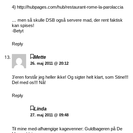
4)
http://hubpages.com/hub/restaurant-rome-la-parolaccia
… men så skulle DSB også servere mad, der rent faktisk
kan spises!
-Betyt
Reply
Mette
26. maj 2011 @ 20:12
3'eren forstår jeg heller ikke! Og sigter helt klart, som Stine!!!
Del med os!!! Nå!
Reply
Linda
27. maj 2011 @ 09:48
Til mine med-afhængige kagevenner: Guldbageren på De