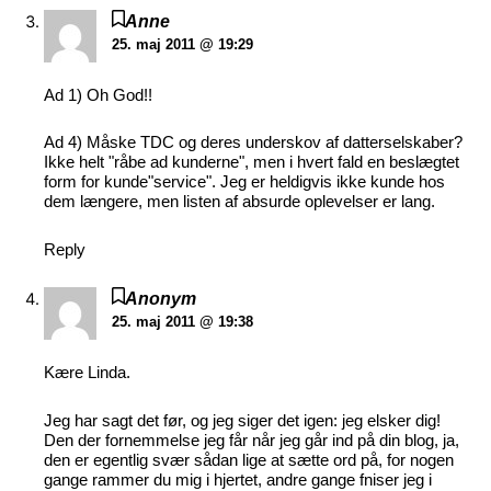
Anne
25. maj 2011 @ 19:29
Ad 1) Oh God!!
Ad 4) Måske TDC og deres underskov af datterselskaber?
Ikke helt "råbe ad kunderne", men i hvert fald en beslægtet
form for kunde"service". Jeg er heldigvis ikke kunde hos
dem længere, men listen af absurde oplevelser er lang.
Reply
Anonym
25. maj 2011 @ 19:38
Kære Linda.
Jeg har sagt det før, og jeg siger det igen: jeg elsker dig!
Den der fornemmelse jeg får når jeg går ind på din blog, ja,
den er egentlig svær sådan lige at sætte ord på, for nogen
gange rammer du mig i hjertet, andre gange fniser jeg i