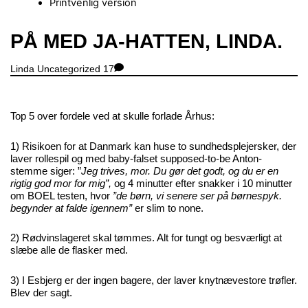
Printvenlig version
Close
PÅ MED JA-HATTEN, LINDA.
Menu
Linda
Uncategorized
17
Top 5 over fordele ved at skulle forlade Århus:
1) Risikoen for at Danmark kan huse to sundhedsplejersker, der
laver rollespil og med baby-falset supposed-to-be Anton-
stemme siger: ”
Jeg trives, mor. Du gør det godt, og du er en
rigtig god mor for mig”,
og 4 minutter efter snakker i 10 minutter
om BOEL testen, hvor
”de børn, vi senere ser på børnespyk.
begynder at falde igennem”
er slim to none.
2) Rødvinslageret skal tømmes. Alt for tungt og besværligt at
slæbe alle de flasker med.
3) I Esbjerg er der ingen bagere, der laver knytnævestore trøfler.
Blev der sagt.