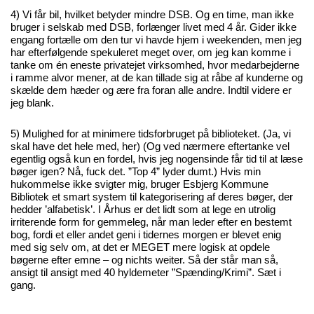
4) Vi får bil, hvilket betyder mindre DSB. Og en time, man ikke
bruger i selskab med DSB, forlænger livet med 4 år. Gider ikke
engang fortælle om den tur vi havde hjem i weekenden, men jeg
har efterfølgende spekuleret meget over, om jeg kan komme i
tanke om én eneste privatejet virksomhed, hvor medarbejderne
i ramme alvor mener, at de kan tillade sig at råbe af kunderne og
skælde dem hæder og ære fra foran alle andre. Indtil videre er
jeg blank.
5) Mulighed for at minimere tidsforbruget på biblioteket. (Ja, vi
skal have det hele med, her) (Og ved nærmere eftertanke vel
egentlig også kun en fordel, hvis jeg nogensinde får tid til at læse
bøger igen? Nå, fuck det. ”Top 4” lyder dumt.) Hvis min
hukommelse ikke svigter mig, bruger Esbjerg Kommune
Bibliotek et smart system til kategorisering af deres bøger, der
hedder ’alfabetisk’. I Århus er det lidt som at lege en utrolig
irriterende form for gemmeleg, når man leder efter en bestemt
bog, fordi et eller andet geni i tidernes morgen er blevet enig
med sig selv om, at det er MEGET mere logisk at opdele
bøgerne efter emne – og nichts weiter. Så der står man så,
ansigt til ansigt med 40 hyldemeter ”Spænding/Krimi”. Sæt i
gang.