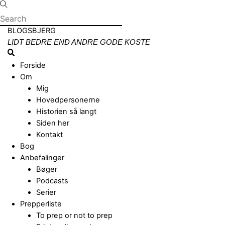
Skip
to
content
Menu
BLOGSBJERG
LIDT BEDRE END ANDRE GODE KOSTE
Search
Forside
Om
Mig
Hovedpersonerne
Historien så langt
Siden her
Kontakt
Bog
Anbefalinger
Bøger
Podcasts
Serier
Prepperliste
To prep or not to prep