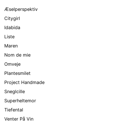
Æselperspektiv
Citygirl
Idabida
Liste
Maren
Nom de mie
Omveje
Plantesmilet
Project Handmade
Sneglcille
Superheltemor
Tiefental
Venter På Vin