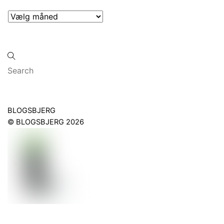
Arkiver
Back
BLOGSBJERG
To
©
BLOGSBJERG
2026
Top