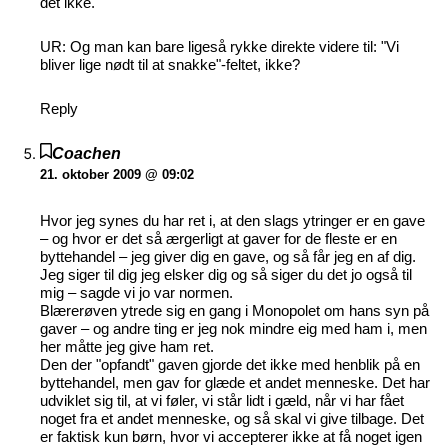
det ikke.
UR: Og man kan bare ligeså rykke direkte videre til: "Vi
bliver lige nødt til at snakke"-feltet, ikke?
Reply
Coachen
21. oktober 2009 @ 09:02
Hvor jeg synes du har ret i, at den slags ytringer er en gave
– og hvor er det så ærgerligt at gaver for de fleste er en
byttehandel – jeg giver dig en gave, og så får jeg en af dig.
Jeg siger til dig jeg elsker dig og så siger du det jo også til
mig – sagde vi jo var normen.
Blærerøven ytrede sig en gang i Monopolet om hans syn på
gaver – og andre ting er jeg nok mindre eig med ham i, men
her måtte jeg give ham ret.
Den der "opfandt" gaven gjorde det ikke med henblik på en
byttehandel, men gav for glæde et andet menneske. Det har
udviklet sig til, at vi føler, vi står lidt i gæld, når vi har fået
noget fra et andet menneske, og så skal vi give tilbage. Det
er faktisk kun børn, hvor vi accepterer ikke at få noget igen