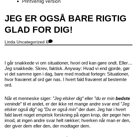
Printvenlig version
Close
JEG ER OGSÅ BARE RIGTIG
Menu
GLAD FOR DIG!
Linda
Uncategorized
6
I går snakkede vi om situationer, hvori ord kan gøre ondt. Eller…
Jeg
snakkede. Skrev, faktisk. Anyway: Hvad vi end gjorde, gør
vi det samme igen i dag, bare med modsat fortegn: Situationer,
hvor fraværet af ord gør nas. I hvert fald fraværet af bestemte
ord.
Når et menneske siger:
”Jeg elsker dig”
eller
”du er min
bedste
veninde
”
til et andet, er der ikke ret mange andre svar end
”Jeg
elsker også dig”
og
”Du er også min”
der duer. Jeg har i hvert
fald lavet noget empirisk forskning på egen krop, der peger hen
imod, at ingen andre svar helt rækker; hverken når man er den,
der giver dem eller den, der modtager dem.