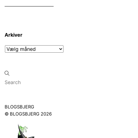
Arkiver
Arkiver
Back
BLOGSBJERG
To
©
BLOGSBJERG
2026
Top