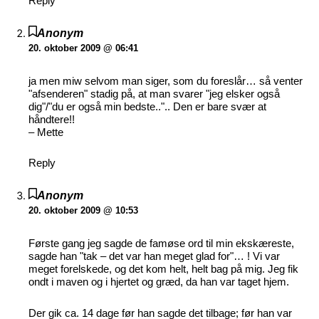
Reply
Anonym
20. oktober 2009 @ 06:41
ja men miw selvom man siger, som du foreslår… så venter
"afsenderen" stadig på, at man svarer "jeg elsker også
dig"/"du er også min bedste..".. Den er bare svær at
håndtere!!
– Mette
Reply
Anonym
20. oktober 2009 @ 10:53
Første gang jeg sagde de famøse ord til min ekskæreste,
sagde han "tak – det var han meget glad for"… ! Vi var
meget forelskede, og det kom helt, helt bag på mig. Jeg fik
ondt i maven og i hjertet og græd, da han var taget hjem.
Der gik ca. 14 dage før han sagde det tilbage; før han var