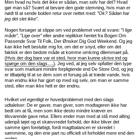
Men hvad nu hvis det ikke er sådan, man selv har det? Hvad
gør man så? Svært at bevare den gode stemning, hvis man er
nødt til at sende bolden retur over nettet med:
”Ok? Sådan har
jeg det slet ikke”.
Nogen forsøger at slippe om ved problemet ved at svare: ”I
lige
måde”, ”Lige over”
eller andre replikker hentet fra Bogen Om
Passende Svar Til Folk, Der Ønsker Dig God Weekend. Og jeg
kan ikke helt beslutte mig for, om det er snyd, eller om det
faktisk er den bedste måde at komme omkring dilemmaet på.
(Hvis der dog bare var et sted, hvor man kunne skrive ind og
spørge om den slags….)
. Jeg ved, at jeg selv opfatter den type
svar som markant mindre forpligtende end De Store Ord, og jeg
er tilbøjelig til at se dem som et forsøg på at træde vande, hvis
man endnu ikke har gjort op med sig selv, om man er samme
sted, eller man ikke helt er der endnu.
Hvilket vel egentligt er hovedproblemet med den slags
udtalelser: De er gaver, man giver, som modtageren ikke har
bedt om at få, men som ikke desto mindre kræver en
tilsvarende gave retur. Ellers ender man med at stå med alting
udenpå tøjet og et skævvredet forhold, der ikke bliver det
samme igen foreløbigt, fordi magtbalancen er skredet i
sømmene, og den ene part nu officielt vil forholdet mere end den
anden.