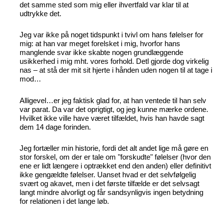
det samme sted som mig eller ihvertfald var klar til at
udtrykke det.
Jeg var ikke på noget tidspunkt i tvivl om hans følelser for
mig: at han var meget forelsket i mig, hvorfor hans
manglende svar ikke skabte nogen grundlæggende
usikkerhed i mig mht. vores forhold. Detl gjorde dog virkelig
nas – at stå der mit sit hjerte i hånden uden nogen til at tage i
mod…
Alligevel…er jeg faktisk glad for, at han ventede til han selv
var parat. Da var det oprigtigt, og jeg kunne mærke ordene.
Hvilket ikke ville have været tilfældet, hvis han havde sagt
dem 14 dage forinden.
Jeg fortæller min historie, fordi det alt andet lige må gøre en
stor forskel, om der er tale om "forskudte" følelser (hvor den
ene er lidt længere i optrækket end den anden) eller definitivt
ikke gengældte følelser. Uanset hvad er det selvfølgelig
svært og akavet, men i det første tilfælde er det selvsagt
langt mindre alvorligt og får sandsynligvis ingen betydning
for relationen i det lange løb.