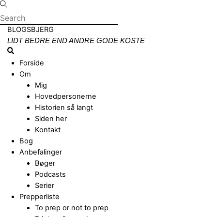
Skip
to
content
Menu
BLOGSBJERG
LIDT BEDRE END ANDRE GODE KOSTE
Search
Forside
Om
Mig
Hovedpersonerne
Historien så langt
Siden her
Kontakt
Bog
Anbefalinger
Bøger
Podcasts
Serier
Prepperliste
To prep or not to prep