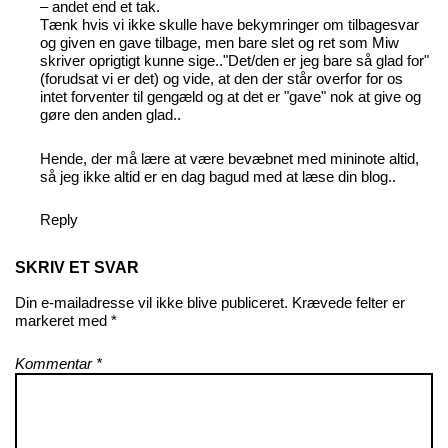
– andet end et tak.
Tænk hvis vi ikke skulle have bekymringer om tilbagesvar
og given en gave tilbage, men bare slet og ret som Miw
skriver oprigtigt kunne sige.."Det/den er jeg bare så glad for"
(forudsat vi er det) og vide, at den der står overfor for os
intet forventer til gengæld og at det er "gave" nok at give og
gøre den anden glad..
Hende, der må lære at være bevæbnet med mininote altid,
så jeg ikke altid er en dag bagud med at læse din blog..
Reply
SKRIV ET SVAR
Din e-mailadresse vil ikke blive publiceret.
Krævede felter er
markeret med
*
Kommentar
*