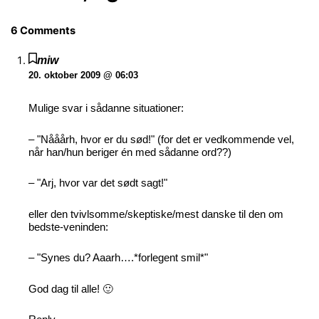
6 Comments
miw
20. oktober 2009 @ 06:03
Mulige svar i sådanne situationer:
– "Nååårh, hvor er du sød!" (for det er vedkommende vel,
når han/hun beriger én med sådanne ord??)
– "Arj, hvor var det sødt sagt!"
eller den tvivlsomme/skeptiske/mest danske til den om
bedste-veninden:
– "Synes du? Aaarh….*forlegent smil*"
God dag til alle! 🙂