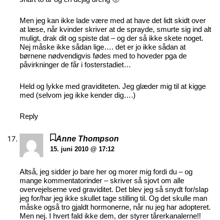
Men jeg kan ikke lade være med at have det lidt skidt over
at læse, når kvinder skriver at de sprayde, smurte sig ind alt
muligt, drak dit og spiste dat – og der så ikke skete noget.
Nej måske ikke sådan lige…. det er jo ikke sådan at
børnene nødvendigvis fødes med to hoveder pga de
påvirkninger de får i fosterstadiet…
Held og lykke med graviditeten. Jeg glæder mig til at kigge
med (selvom jeg ikke kender dig….)
Reply
Anne Thompson
15. juni 2010 @ 17:12
Altså, jeg sidder jo bare her og morer mig fordi du – og
mange kommentatorinder – skriver så sjovt om alle
overvejelserne ved graviditet. Det blev jeg så snydt for/slap
jeg for/har jeg ikke skullet tage stilling til. Og det skulle man
måske også tro gjaldt hormonerne, når nu jeg har adopteret.
Men nej. I hvert fald ikke dem, der styrer tårerkanalerne!!