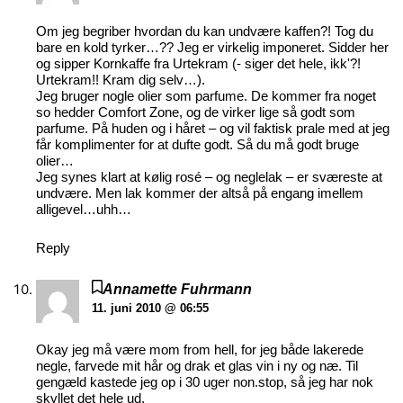
Om jeg begriber hvordan du kan undvære kaffen?! Tog du
bare en kold tyrker…?? Jeg er virkelig imponeret. Sidder her
og sipper Kornkaffe fra Urtekram (- siger det hele, ikk'?!
Urtekram!! Kram dig selv…).
Jeg bruger nogle olier som parfume. De kommer fra noget
so hedder Comfort Zone, og de virker lige så godt som
parfume. På huden og i håret – og vil faktisk prale med at jeg
får komplimenter for at dufte godt. Så du må godt bruge
olier…
Jeg synes klart at kølig rosé – og neglelak – er sværeste at
undvære. Men lak kommer der altså på engang imellem
alligevel…uhh…
Reply
Annamette Fuhrmann
11. juni 2010 @ 06:55
Okay jeg må være mom from hell, for jeg både lakerede
negle, farvede mit hår og drak et glas vin i ny og næ. Til
gengæld kastede jeg op i 30 uger non.stop, så jeg har nok
skyllet det hele ud.