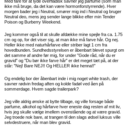
Med fare for at lyde overfladisk savner jeg parfume (som man
ikke må bruge, da det kan være hormonforstyrrende). Hver
morgen bader jeg i Neutral, smører mig ind i Neutral og bruger
Neutral deo, mens jeg sender lange blikke efter min Tender
Poison og Burberry Weekend.
Jeg kommer også til at skulle afdække mine spejle fra ca. 1.75
cm og op, for det viser sig, at man ikke må farve hår. Og nej.
Heller ikke med naturhårfarve eller striber lagt 1 cm fra
hovedbunden. Sundhedsstyrelsen er åbenbart blevet spurgt om
det samme af andre før mig, for under ”Gode råd, når du er
gravid” og ”Du bør ikke farve hår” er det meget tæt på, at der
står: ”Nej! Bare NEJ!! Og HELLER ikke henna!!”
Og endelig bor der åbenbart inde i mig noget white trash, der
savner rødvin fredag aften og kolde fadøl ved åen på
sommerdage. Hvem sagde trailerpark?
Jeg ville aldrig ønske at bytte tilbage, og ville forsage både
parfume, alkohol og hårfarve hver eneste dag resten af mit liv,
hvis jeg skulle vælge imellem ovenstående og at være gravid.
Jeg troede nok bare, at trangen til den slags ødsel luksus ville
selvdestruere, når man blev gravid.