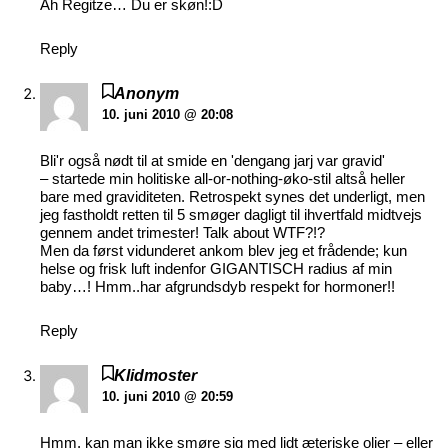
Åh Regitze… Du er skøn!:D
Reply
Anonym
10. juni 2010 @ 20:08
Bli'r også nødt til at smide en 'dengang jarj var gravid'
– startede min holitiske all-or-nothing-øko-stil altså heller
bare med graviditeten. Retrospekt synes det underligt, men
jeg fastholdt retten til 5 smøger dagligt til ihvertfald midtvejs
gennem andet trimester! Talk about WTF?!?
Men da først vidunderet ankom blev jeg et frådende; kun
helse og frisk luft indenfor GIGANTISCH radius af min
baby…! Hmm..har afgrundsdyb respekt for hormoner!!
Reply
Klidmoster
10. juni 2010 @ 20:59
Hmm, kan man ikke smøre sig med lidt æteriske olier – eller