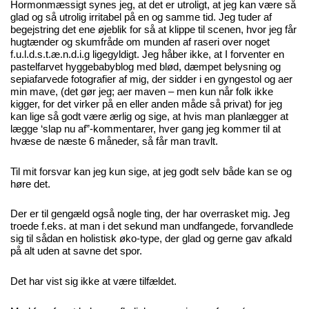
Hormonmæssigt synes jeg, at det er utroligt, at jeg kan være så
glad og så utrolig irritabel på en og samme tid. Jeg tuder af
begejstring det ene øjeblik for så at klippe til scenen, hvor jeg får
hugtænder og skumfråde om munden af raseri over noget
f.u.l.d.s.t.æ.n.d.i.g ligegyldigt. Jeg håber ikke, at I forventer en
pastelfarvet hyggebabyblog med blød, dæmpet belysning og
sepiafarvede fotografier af mig, der sidder i en gyngestol og aer
min mave, (det gør jeg; aer maven – men kun når folk ikke
kigger, for det virker på en eller anden måde så privat) for jeg
kan lige så godt være ærlig og sige, at hvis man planlægger at
lægge ‘slap nu af”-kommentarer, hver gang jeg kommer til at
hvæse de næste 6 måneder, så får man travlt.
Til mit forsvar kan jeg kun sige, at jeg godt selv både kan se og
høre det.
Der er til gengæld også nogle ting, der har overrasket mig. Jeg
troede f.eks. at man i det sekund man undfangede, forvandlede
sig til sådan en holistisk øko-type, der glad og gerne gav afkald
på alt uden at savne det spor.
Det har vist sig ikke at være tilfældet.