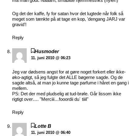
må man godt. Nååårh, småbitte hjemmestriks (hyler!)
Og det der kaffe, fy for satan hvor det lugtede når folk så
meget som tænkte på at tage en kop, 'dengang JARJ var
gravid'!
Reply
Husmoder
11. juni 2010 @ 06:23
Jeg var dødsens angst for at gøre noget forkert eller ikke-
øko-agtigt, så jeg fulgte det ALLE bøgerne sagde. Og de
sagde altså, at man jo kunne tage parfume i håret en gang i
mellem.
PS: Det der med pludselig at tud-brøle. Går lissom ikke
rigtigt over…. "Merciii…fooordii du´ tiiil"
Reply
Lotte B
11. juni 2010 @ 06:40