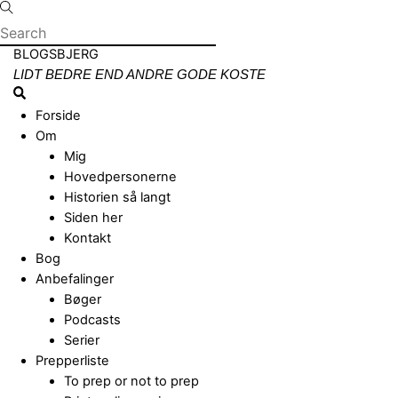
Skip
to
content
Menu
BLOGSBJERG
LIDT BEDRE END ANDRE GODE KOSTE
Search
Forside
Om
Mig
Hovedpersonerne
Historien så langt
Siden her
Kontakt
Bog
Anbefalinger
Bøger
Podcasts
Serier
Prepperliste
To prep or not to prep