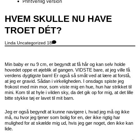
Printvenlig version
Close
HVEM SKULLE NU HAVE
Menu
TROET DÉT?
Linda
Uncategorized
18
Min baby er nu 9 cm, er begyndt at få hår og kan selv holde
hovedet oppe et øjeblik af gangen. VIDSTE bare, at jeg ville få
verdens dygtigste barn! Er også så småt ved at lære at forstå,
at jeg er gravid. Sådan i virkeligheden. I onsdags spiste jeg
frokost med min mor, som viste mig en hue, hun har strikket til
mini. Kom til at hyle i vilden sky, da det gik op for mig, at det lille
bitte stykke tøj er lavet til mit barn.
Jeg er også begyndt at kunne navigere i, hvad jeg må og ikke
må, nu hvor jeg tjener som bolig for en, der ikke rigtig har
mulighed for at skælde mig ud, hvis jeg gør noget, den ikke kan
lide.