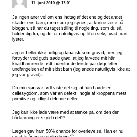
11. juni 2010 @ 13:01
Ja ingen aner vel om ens indtag af det ene og det andet
skader ens barn, men som jeg synes, at kunne læse på
bloggen, så har du taget stilling til nogle ting, som du så
holder dig fra, og det er naturligvis op til en selv, hvad man
lyster.
Jeg er heller ikke hellig og fanatisk som gravid, men jeg
fortryder ved guds søde grød, at jeg farvede mit hår
knaldhamrende rødt indenfor de første par døgn efter
undfangelsen af mit sidst barn (jeg anede naturligvis ikke at
jeg var gravid).
Da min søn var født viste det sig, at han havde en
cellesygdom, som var en defekt i nogle af kroppens mest
primitive og tidligst delende celler.
Jeg kan ikke lade være med at tænke på, om den der
hårfarvning er skyld i det?!
Lægen gav ham 50% chance for overlevelse. Han er nu
snart to år og en dejlig dreng 🙂