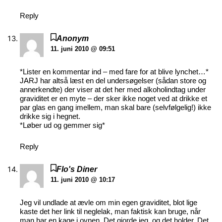
Reply
Anonym
11. juni 2010 @ 09:51
*Lister en kommentar ind – med fare for at blive lynchet…*
JARJ har altså læst en del undersøgelser (sådan store og
annerkendte) der viser at det her med alkoholindtag under
graviditet er en myte – der sker ikke noget ved at drikke et
par glas en gang imellem, man skal bare (selvfølgelig!) ikke
drikke sig i hegnet.
*Løber ud og gemmer sig*
Reply
Flo's Diner
11. juni 2010 @ 10:17
Jeg vil undlade at ævle om min egen graviditet, blot lige
kaste det her link til neglelak, man faktisk kan bruge, når
man har en kage i ovnen. Det gjorde jeg, og det holder. Det