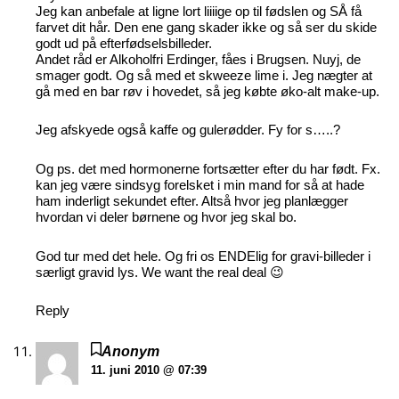
Jeg kan anbefale at ligne lort liiiige op til fødslen og SÅ få
farvet dit hår. Den ene gang skader ikke og så ser du skide
godt ud på efterfødselsbilleder.
Andet råd er Alkoholfri Erdinger, fåes i Brugsen. Nuyj, de
smager godt. Og så med et skweeze lime i. Jeg nægter at
gå med en bar røv i hovedet, så jeg købte øko-alt make-up.
Jeg afskyede også kaffe og gulerødder. Fy for s…..?
Og ps. det med hormonerne fortsætter efter du har født. Fx.
kan jeg være sindsyg forelsket i min mand for så at hade
ham inderligt sekundet efter. Altså hvor jeg planlægger
hvordan vi deler børnene og hvor jeg skal bo.
God tur med det hele. Og fri os ENDElig for gravi-billeder i
særligt gravid lys. We want the real deal 😉
Reply
Anonym
11. juni 2010 @ 07:39