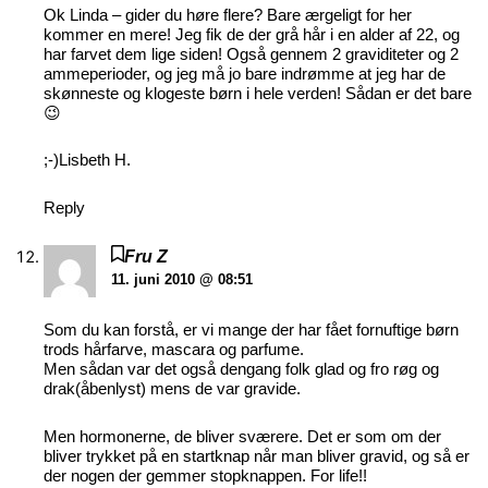
Ok Linda – gider du høre flere? Bare ærgeligt for her
kommer en mere! Jeg fik de der grå hår i en alder af 22, og
har farvet dem lige siden! Også gennem 2 graviditeter og 2
ammeperioder, og jeg må jo bare indrømme at jeg har de
skønneste og klogeste børn i hele verden! Sådan er det bare
😉
;-)Lisbeth H.
Reply
Fru Z
11. juni 2010 @ 08:51
Som du kan forstå, er vi mange der har fået fornuftige børn
trods hårfarve, mascara og parfume.
Men sådan var det også dengang folk glad og fro røg og
drak(åbenlyst) mens de var gravide.
Men hormonerne, de bliver sværere. Det er som om der
bliver trykket på en startknap når man bliver gravid, og så er
der nogen der gemmer stopknappen. For life!!