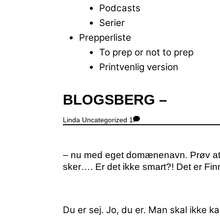
Podcasts
Serier
Prepperliste
To prep or not to prep
Printvenlig version
Close
BLOGSBERG –
Menu
Linda
Uncategorized
1
– nu med eget domænenavn. Prøv at 
sker…. Er det ikke smart?! Det er Fin
Du er sej. Jo, du er.
Man skal ikke ka