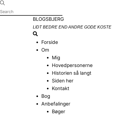
Skip
to
content
Menu
BLOGSBJERG
LIDT BEDRE END ANDRE GODE KOSTE
Search
Forside
Om
Mig
Hovedpersonerne
Historien så langt
Siden her
Kontakt
Bog
Anbefalinger
Bøger