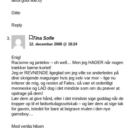
altså godt lide:o)
Gitte
Reply
Tina Sofie
12. december 2008 @ 18:24
Enig!
Racisme og jantelov – oh well… Men jeg HADER når nogen
trækker børne-kortet!
Jeg er REVNENDE ligeglad om jeg ville se anderledes på
dine skrigende møgunger hvis jeg selv var mor – lige nu
irriterer de mig, og resten af Føtex, så vær et ordentligt
menneske og LAD dog i det mindste som om du prøver at
opdrage på dem!
Lær dem at give hånd, eller i det mindste sige goddag når de
tropper op til et fødselsdagsselskab – og lær dem at sige tak
for gaven, istedet for bare at begrave mulen i den nye
gameboy…
Med venlig hilsen