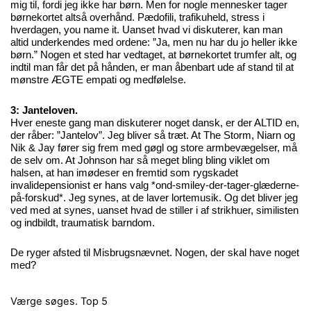
mig til, fordi jeg ikke har børn. Men for nogle mennesker tager
børnekortet altså overhånd. Pædofili, trafikuheld, stress i
hverdagen, you name it. Uanset hvad vi diskuterer, kan man
altid underkendes med ordene: ”Ja, men nu har du jo heller ikke
børn.” Nogen et sted har vedtaget, at børnekortet trumfer alt, og
indtil man får det på hånden, er man åbenbart ude af stand til at
mønstre ÆGTE empati og medfølelse.
3: Janteloven.
Hver eneste gang man diskuterer noget dansk, er der ALTID en,
der råber: ”Jantelov”. Jeg bliver så træt. At The Storm, Niarn og
Nik & Jay fører sig frem med gøgl og store armbevægelser, må
de selv om. At Johnson har så meget bling bling viklet om
halsen, at han imødeser en fremtid som rygskadet
invalidepensionist er hans valg *ond-smiley-der-tager-glæderne-
på-forskud*. Jeg synes, at de laver lortemusik. Og det bliver jeg
ved med at synes, uanset hvad de stiller i af strikhuer, similisten
og indbildt, traumatisk barndom.
De ryger afsted til Misbrugsnævnet. Nogen, der skal have noget
med?
Værge søges.
Top 5