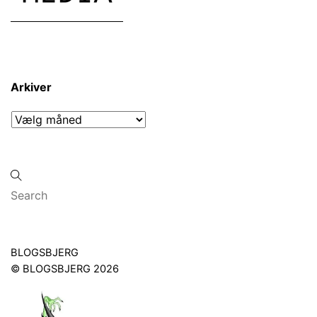
Arkiver
Arkiver
Back
BLOGSBJERG
To
©
BLOGSBJERG
2026
Top