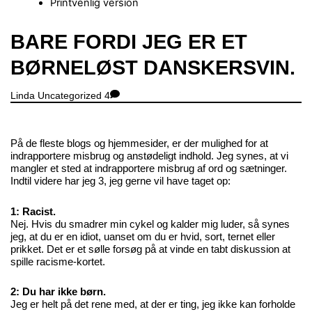
Printvenlig version
Close
BARE FORDI JEG ER ET
Menu
BØRNELØST DANSKERSVIN.
Linda
Uncategorized
4
På de fleste blogs og hjemmesider, er der mulighed for at
indrapportere misbrug og anstødeligt indhold. Jeg synes, at vi
mangler et sted at indrapportere misbrug af ord og sætninger.
Indtil videre har jeg 3, jeg gerne vil have taget op:
1: Racist.
Nej. Hvis du smadrer min cykel og kalder mig luder, så synes
jeg, at du er en idiot, uanset om du er hvid, sort, ternet eller
prikket. Det er et sølle forsøg på at vinde en tabt diskussion at
spille racisme-kortet.
2: Du har ikke børn.
Jeg er helt på det rene med, at der er ting, jeg ikke kan forholde