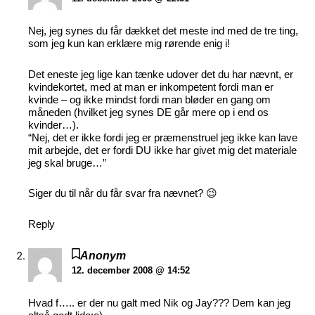
Nej, jeg synes du får dækket det meste ind med de tre ting,
som jeg kun kan erklære mig rørende enig i!
Det eneste jeg lige kan tænke udover det du har nævnt, er
kvindekortet, med at man er inkompetent fordi man er
kvinde – og ikke mindst fordi man bløder en gang om
måneden (hvilket jeg synes DE går mere op i end os
kvinder…).
“Nej, det er ikke fordi jeg er præmenstruel jeg ikke kan lave
mit arbejde, det er fordi DU ikke har givet mig det materiale
jeg skal bruge…”
Siger du til når du får svar fra nævnet? 😉
Reply
Anonym
12. december 2008 @ 14:52
Hvad f….. er der nu galt med Nik og Jay??? Dem kan jeg