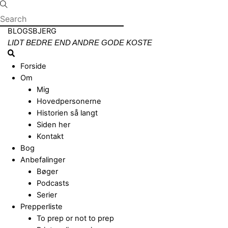
Skip
to
content
Menu
BLOGSBJERG
LIDT BEDRE END ANDRE GODE KOSTE
Search
Forside
Om
Mig
Hovedpersonerne
Historien så langt
Siden her
Kontakt
Bog
Anbefalinger
Bøger
Podcasts
Serier
Prepperliste
To prep or not to prep