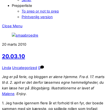
Prepperliste
To prep or not to prep
Printvenlig version
Close Menu
20
marts
2010
20.03.10
Linda
Uncategorized
0
Jeg er på ferie, og bloggen er alene hjemme. Fra d. 17. marts
til d. 2. april er det derfor læsernes egne hemmeligheder, du
kan læse her på .Blogsbjerg. Illustrationerne er lavet af
Malene
. Enjoy.
1. Jeg havde igennem flere år et forhold til en fyr, der boede
sammen med sin kæreste, og spillede rollen som trofast