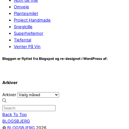
Nom de mie
Omveje
Plantesmilet
Project Handmade
Sneglcille
Superheltemor
Tiefental
Venter På Vin
Bloggen er flyttet fra Blogspot og re-designet i WordPress af:
Arkiver
Arkiver
Back To Top
BLOGSBJERG
©
BLOGSBJERG
2026