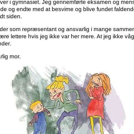
røver i gymnasiet. Jeg gennemførte eksamen og mens 
erede og endte med at besvime og blive fundet falden
ydt siden.
rbejder som repræsentant og ansvarlig i mange sam
være lettere hvis jeg ikke var her mere. At jeg ikke v
nder.
rlig mor.