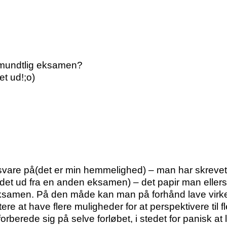
 mundtlig eksamen?
t ud!;o)
are på(det er min hemmelighed) – man har skrevet all
et ud fra en anden eksamen) – det papir man ellers k
ksamen. På den måde kan man på forhånd lave virkel
e at have flere muligheder for at perspektivere til f
g forberede sig på selve forløbet, i stedet for panisk 