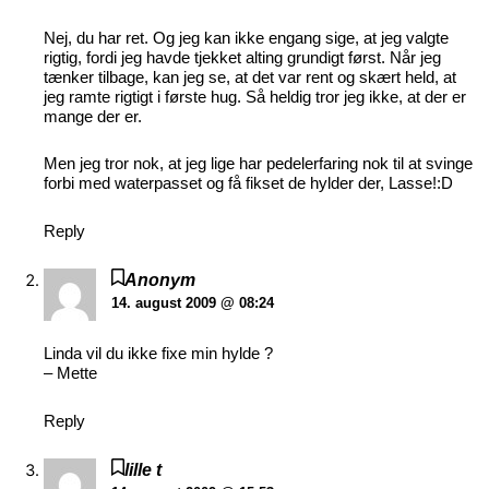
Nej, du har ret. Og jeg kan ikke engang sige, at jeg valgte
rigtig, fordi jeg havde tjekket alting grundigt først. Når jeg
tænker tilbage, kan jeg se, at det var rent og skært held, at
jeg ramte rigtigt i første hug. Så heldig tror jeg ikke, at der er
mange der er.
Men jeg tror nok, at jeg lige har pedelerfaring nok til at svinge
forbi med waterpasset og få fikset de hylder der, Lasse!:D
Reply
Anonym
14. august 2009 @ 08:24
Linda vil du ikke fixe min hylde ?
– Mette
Reply
lille t