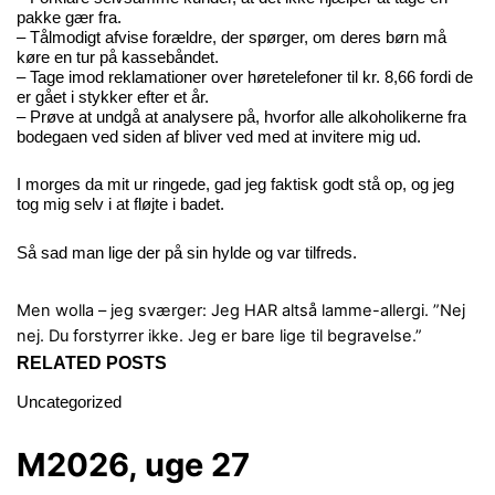
pakke gær fra.
– Tålmodigt afvise forældre, der spørger, om deres børn må
køre en tur på kassebåndet.
– Tage imod reklamationer over høretelefoner til kr. 8,66 fordi de
er gået i stykker efter et år.
– Prøve at undgå at analysere på, hvorfor alle alkoholikerne fra
bodegaen ved siden af bliver ved med at invitere mig ud.
I morges da mit ur ringede, gad jeg faktisk godt stå op, og jeg
tog mig selv i at fløjte i badet.
Så sad man lige der på sin hylde og var tilfreds.
Men wolla – jeg sværger: Jeg HAR altså lamme-allergi.
”Nej
nej. Du forstyrrer ikke. Jeg er bare lige til begravelse.”
RELATED POSTS
Uncategorized
M2026, uge 27