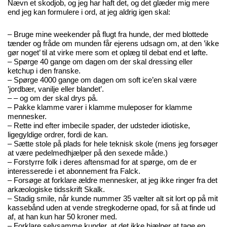
Nævn et skodjob, og jeg har haft det, og det glæder mig mere
end jeg kan formulere i ord, at jeg aldrig igen skal:
– Bruge mine weekender på flugt fra hunde, der med blottede
tænder og fråde om munden får ejerens udsagn om, at den ’ikke
gør noget’ til at virke mere som et oplæg til debat end et løfte.
– Spørge 40 gange om dagen om der skal dressing eller
ketchup i den franske.
– Spørge 4000 gange om dagen om soft ice’en skal være
’jordbær, vanilje eller blandet’.
– – og om der skal drys på.
– Pakke klamme varer i klamme muleposer for klamme
mennesker.
– Rette ind efter imbecile spader, der udsteder idiotiske,
ligegyldige ordrer, fordi de kan.
– Sætte stole på plads for hele teknisk skole (mens jeg forsøger
at være pedelmedhjælper på den sexede måde.)
– Forstyrre folk i deres aftensmad for at spørge, om de er
interesserede i et abonnement fra Falck.
– Forsøge at forklare ældre mennesker, at jeg ikke ringer fra det
arkæologiske tidsskrift Skalk.
– Stadig smile, når kunde nummer 35 vælter alt sit lort op på mit
kassebånd uden at vende stregkoderne opad, for så at finde ud
af, at han kun har 50 kroner med.
– Forklare selvsamme kunder, at det ikke hjælper at tage en