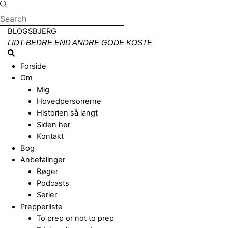
Skip
to
content
Menu
BLOGSBJERG
LIDT BEDRE END ANDRE GODE KOSTE
Search
Forside
Om
Mig
Hovedpersonerne
Historien så langt
Siden her
Kontakt
Bog
Anbefalinger
Bøger
Podcasts
Serier
Prepperliste
To prep or not to prep