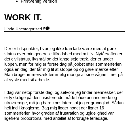
Printvenlig version
Close
WORK IT.
Menu
Linda
Uncategorized
5
Der er tidspunkter, hvor jeg ikke kan lade være med at gøre
status over min generelle tilfredshed med mit liv. Nytårsaften er
det civilstatus, livsmål og det lange seje træk, der er under
luppen, men for mig er første dag på jobbet efter sommerferien
også en dag, der får mig til at stoppe op og gøre mærke efter.
Man bruger immervæk temmelig mange af sine vågne timer på
at sysle med sit arbejde.
I dag var netop første dag, og selvom jeg finder mennesker, der
er lykkelige på den insisterende måde både unuancerede og
utroværdige, må jeg bare konstatere, at jeg er grundglad. Sådan
helt ind i knoglerne. Bag mig ligger noget der ligner 16
sommerferier, hvor graden af frustration og ugidelighed var
ligefrem proportional med antallet af forbrugte feriedage.