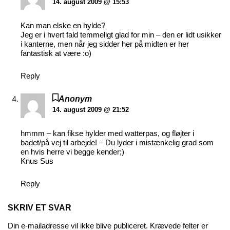
14. august 2009 @ 15:53
Kan man elske en hylde?
Jeg er i hvert fald temmeligt glad for min – den er lidt usikker
i kanterne, men når jeg sidder her på midten er her
fantastisk at være :o)
Reply
Anonym
14. august 2009 @ 21:52
hmmm – kan fikse hylder med watterpas, og fløjter i
badet/på vej til arbejde! – Du lyder i mistænkelig grad som
en hvis herre vi begge kender;)
Knus Sus
Reply
SKRIV ET SVAR
Din e-mailadresse vil ikke blive publiceret.
Krævede felter er