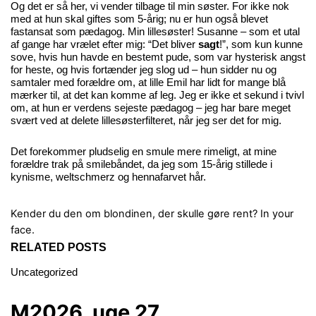
Og det er så her, vi vender tilbage til min søster. For ikke nok
med at hun skal giftes som 5-årig; nu er hun også blevet
fastansat som pædagog. Min lillesøster! Susanne – som et utal
af gange har vrælet efter mig: “Det bliver
sagt
!”, som kun kunne
sove, hvis hun havde en bestemt pude, som var hysterisk angst
for heste, og hvis fortænder jeg slog ud – hun sidder nu og
samtaler med forældre om, at lille Emil har lidt for mange blå
mærker til, at det kan komme af leg. Jeg er ikke et sekund i tvivl
om, at hun er verdens sejeste pædagog – jeg har bare meget
svært ved at delete lillesøsterfilteret, når jeg ser det for mig.
Det forekommer pludselig en smule mere rimeligt, at mine
forældre trak på smilebåndet, da jeg som 15-årig stillede i
kynisme, weltschmerz og hennafarvet hår.
Kender du den om blondinen, der skulle gøre rent?
In your
face.
RELATED POSTS
Uncategorized
M2026, uge 27