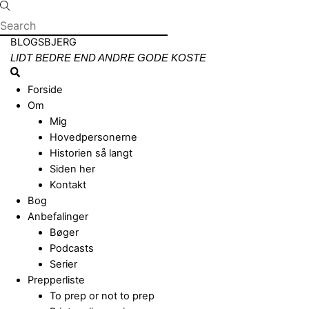
Skip
to
content
Menu
BLOGSBJERG
LIDT BEDRE END ANDRE GODE KOSTE
Search
Forside
Om
Mig
Hovedpersonerne
Historien så langt
Siden her
Kontakt
Bog
Anbefalinger
Bøger
Podcasts
Serier
Prepperliste
To prep or not to prep