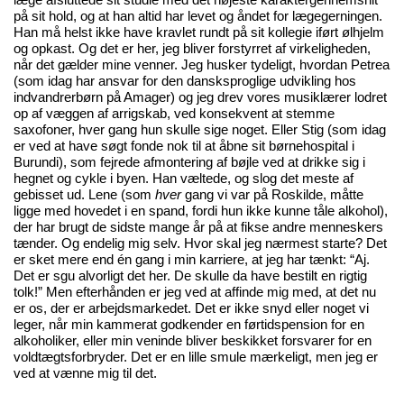
på sit hold, og at han altid har levet og åndet for lægegerningen.
Han må helst ikke have kravlet rundt på sit kollegie iført ølhjelm
og opkast. Og det er her, jeg bliver forstyrret af virkeligheden,
når det gælder mine venner. Jeg husker tydeligt, hvordan Petrea
(som idag har ansvar for den dansksproglige udvikling hos
indvandrerbørn på Amager) og jeg drev vores musiklærer lodret
op af væggen af arrigskab, ved konsekvent at stemme
saxofoner, hver gang hun skulle sige noget. Eller Stig (som idag
er ved at have søgt fonde nok til at åbne sit børnehospital i
Burundi), som fejrede afmontering af bøjle ved at drikke sig i
hegnet og cykle i byen. Han væltede, og slog det meste af
gebisset ud. Lene (som
hver
gang vi var på Roskilde, måtte
ligge med hovedet i en spand, fordi hun ikke kunne tåle alkohol),
der har brugt de sidste mange år på at fikse andre menneskers
tænder. Og endelig mig selv. Hvor skal jeg nærmest starte? Det
er sket mere end én gang i min karriere, at jeg har tænkt: “Aj.
Det er sgu alvorligt det her. De skulle da have bestilt en rigtig
tolk!” Men efterhånden er jeg ved at affinde mig med, at det nu
er os, der er arbejdsmarkedet. Det er ikke snyd eller noget vi
leger, når min kammerat godkender en førtidspension for en
alkoholiker, eller min veninde bliver beskikket forsvarer for en
voldtægtsforbryder. Det er en lille smule mærkeligt, men jeg er
ved at vænne mig til det.