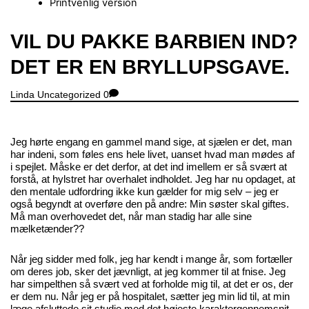
Printvenlig version
Close
VIL DU PAKKE BARBIEN IND?
Menu
DET ER EN BRYLLUPSGAVE.
Linda
Uncategorized
0
Jeg hørte engang en gammel mand sige, at sjælen er det, man
har indeni, som føles ens hele livet, uanset hvad man mødes af
i spejlet. Måske er det derfor, at det ind imellem er så svært at
forstå, at hylstret har overhalet indholdet. Jeg har nu opdaget, at
den mentale udfordring ikke kun gælder for mig selv – jeg er
også begyndt at overføre den på andre: Min søster skal giftes.
Må man overhovedet det, når man stadig har alle sine
mælketænder??
Når jeg sidder med folk, jeg har kendt i mange år, som fortæller
om deres job, sker det jævnligt, at jeg kommer til at fnise. Jeg
har simpelthen så svært ved at forholde mig til, at det er os, der
er dem nu. Når jeg er på hospitalet, sætter jeg min lid til, at min
læge afsluttede sit studie med det højeste karaktergennemsnit