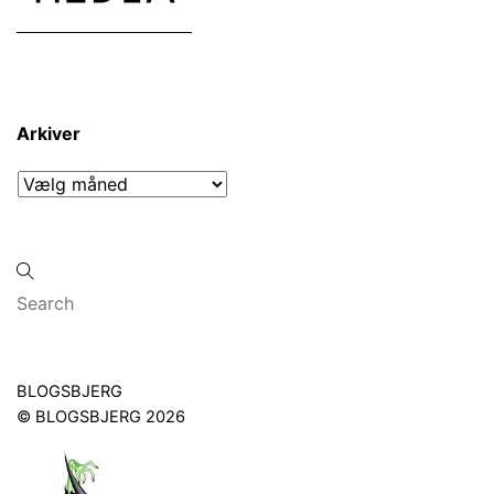
Arkiver
Arkiver
Back
BLOGSBJERG
To
©
BLOGSBJERG
2026
Top