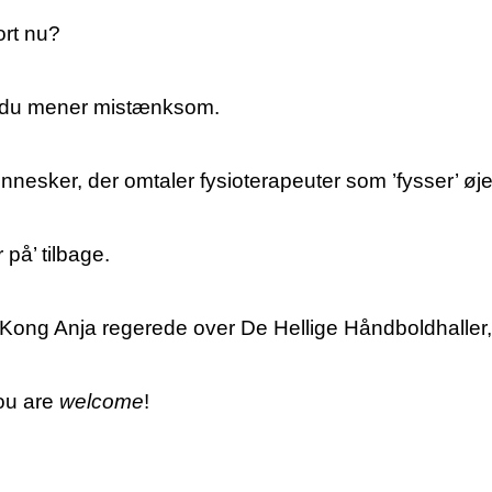
ort nu?
s du mener mistænksom.
nnesker, der omtaler fysioterapeuter som ’fysser’ øj
 på’ tilbage.
g Kong Anja regerede over De Hellige Håndboldhaller, 
You are
welcome
!