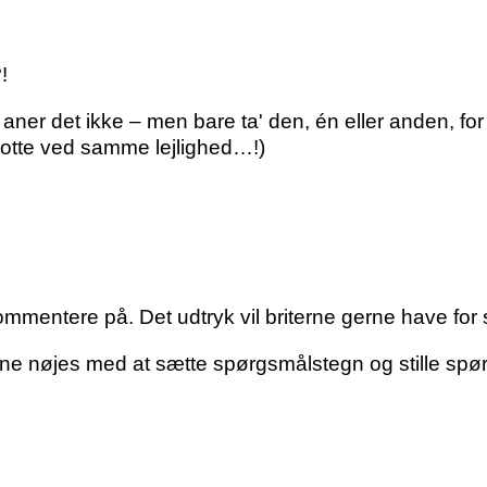
!
 aner det ikke – men bare ta' den, én eller anden, for
skrotte ved samme lejlighed…!)
mentere på. Det udtryk vil briterne gerne have for s
kunne nøjes med at sætte spørgsmålstegn og stille s