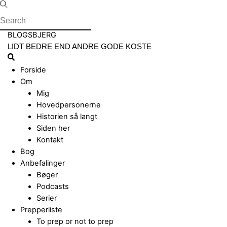
Skip
to
content
Menu
BLOGSBJERG
LIDT BEDRE END ANDRE GODE KOSTE
Search
Forside
Om
Mig
Hovedpersonerne
Historien så langt
Siden her
Kontakt
Bog
Anbefalinger
Bøger
Podcasts
Serier
Prepperliste
To prep or not to prep