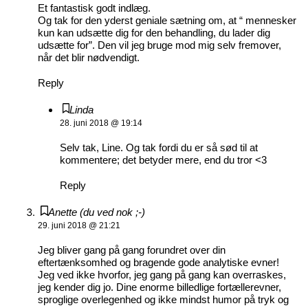
Et fantastisk godt indlæg.
Og tak for den yderst geniale sætning om, at “ mennesker
kun kan udsætte dig for den behandling, du lader dig
udsætte for”. Den vil jeg bruge mod mig selv fremover,
når det blir nødvendigt.
Reply
Linda
28. juni 2018 @ 19:14
Selv tak, Line. Og tak fordi du er så sød til at
kommentere; det betyder mere, end du tror <3
Reply
Anette (du ved nok ;-)
29. juni 2018 @ 21:21
Jeg bliver gang på gang forundret over din
eftertænksomhed og bragende gode analytiske evner!
Jeg ved ikke hvorfor, jeg gang på gang kan overraskes,
jeg kender dig jo. Dine enorme billedlige fortællerevner,
sproglige overlegenhed og ikke mindst humor på tryk og