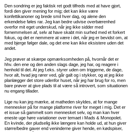
Den sondring er jeg faktisk ret godt tilfreds med at have gjort,
fordi den giver mening for mig; det kan ikke være
konfettikanoner og brede smil hver dag, og alene den
erkendelse føles rar. Jeg kan bedre udvise overbærenhed
overfor mit eget underskud, når jeg ikke sidder med
fornemmelsen af, selv at have skabt min surhed med et forkert
fokus, og det er nemmere at være i det, når jeg er bevidst om, at
med bjerge følger dale, og det ene kan ikke eksistere uden det
andet.
Jeg prøver at skærpe opmærksomheden på, hvornår det er
hhv. den ene og den anden slags dage, jeg har, og reagere i
henhold til det. At jeg f.eks. styrer uden om triggerne, de dage,
hvor alt, hvad jeg rører ved, går galt og i stykker, og at jeg ikke
planlægger det store udenfor huset, når jeg har brug for ro, men
bare prøver at give plads til at være så introvert, som situationen
nu engang tillader.
Lige nu kan jeg mærke, at matheden skyldes, at for mange
mennesker på for mange platforme river for meget i mig. Det er
et issue så gammelt som mennesket selv, og man kan hver
eneste uge høre variationer over temaet i Mads & Monopolet.
En kvinde, der pludselig ikke længere kan holde ud, at hun giver
større/bedre gaver end veninderne giver hende, en kødspiser,