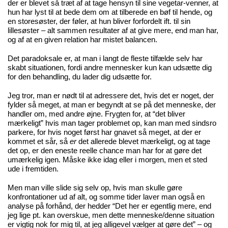
der er blevet så træt af at tage hensyn til sine vegetar-venner, at
hun har lyst til at bede dem om at tilberede en bøf til hende, og
en storesøster, der føler, at hun bliver forfordelt ift. til sin
lillesøster – alt sammen resultater af at give mere, end man har,
og af at en given relation har mistet balancen.
Det paradoksale er, at man i langt de fleste tilfælde selv har
skabt situationen, fordi andre mennesker kun kan udsætte dig
for den behandling, du lader dig udsætte for.
Jeg tror, man er nødt til at adressere det, hvis det er noget, der
fylder så meget, at man er begyndt at se på det menneske, der
handler om, med andre øjne. Frygten for, at “det bliver
mærkeligt” hvis man tager problemet op, kan man med sindsro
parkere, for hvis noget først har gnavet så meget, at der er
kommet et sår, så
er
det allerede blevet mærkeligt, og at tage
det op, er den eneste reelle chance man har for at gøre det
umærkelig igen. Måske ikke idag eller i morgen, men et sted
ude i fremtiden.
Men man ville slide sig selv op, hvis man skulle gøre
konfrontationer ud af alt, og somme tider laver man også en
analyse på forhånd, der hedder “Det her er egentlig mere, end
jeg lige pt. kan overskue, men dette menneske/denne situation
er vigtig nok for mig til, at jeg alligevel vælger at gøre det” – og