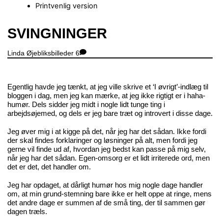
Printvenlig version
Close
SVINGNINGER
Menu
Linda
Øjebliksbilleder
6
Egentlig havde jeg tænkt, at jeg ville skrive et ‘I øvrigt’-indlæg til
bloggen i dag, men jeg kan mærke, at jeg ikke rigtigt er i haha-
humør. Dels sidder jeg midt i nogle lidt tunge ting i
arbejdsøjemed, og dels er jeg bare træt og introvert i disse dage.
Jeg øver mig i at kigge på det, når jeg har det sådan. Ikke fordi
der skal findes forklaringer og løsninger på alt, men fordi jeg
gerne vil finde ud af, hvordan jeg bedst kan passe på mig selv,
når jeg har det sådan. Egen-omsorg er et lidt irriterede ord, men
det er det, det handler om.
Jeg har opdaget, at dårligt humør hos mig nogle dage handler
om, at min grund-stemning bare ikke er helt oppe at ringe, mens
det andre dage er summen af de små ting, der til sammen gør
dagen træls.