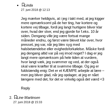
Linda
27. juni 2018 @ 12:13
Jeg mærker heldigvis, at i jeg i takt med, at jeg kigger
mere opmærksomt på de her ting, har kortere og
kortere vej tilbage, fordi jeg langt hurtigere bliver klar
over, hvad der sker, end jeg gjorde for f.eks. 10 år
siden. Dengang ville jeg være fortsat mange
måneder endnu, og først være blevet klar over, hvor
presset, jeg var, når jeg blev syg med
halsbetændelse eller evighedsforkølelse. Måske fordi
jeg dengang altid var på vej imod noget? I dag er jeg
langt mere opmærksom på hele tiden at vurdere,
hvor langt væk, jeg svømmer og ved, at der også
skal være kræfter til at svømme tilbage. Og jeg er
fuldstændig enig: Det er et KÆMPE arbejde at lære –
men jeg bliver glad, når jeg opdager, at jeg er nået
længere med det, for det er virkelig også det værd <3
Reply
Line Martinsen
27. juni 2018 @ 15:33