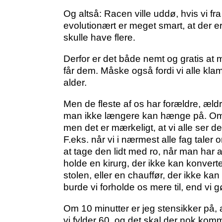
Og altså: Racen ville uddø, hvis vi f
evolutionært er meget smart, at der er 
skulle have flere.
Derfor er det både nemt og gratis at 
får dem. Måske også fordi vi alle klam
alder.
Men de fleste af os har forældre, ældre
man ikke længere kan hænge på. Om det
men det er mærkeligt, at vi alle ser de
F.eks. når vi i nærmest alle fag tale
at tage den lidt med ro, når man har 
holde en kirurg, der ikke kan konverte
stolen, eller en chauffør, der ikke ka
burde vi forholde os mere til, end vi g
Om 10 minutter er jeg stensikker på, a
vi fylder 60, og det skal der nok k