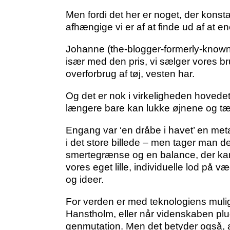
Men fordi det her er noget, der konst
afhængige vi er af at finde ud af at 
Johanne (the-blogger-formerly-known-
især med den pris, vi sælger vores br
overforbrug af tøj, vesten har.
Og det er nok i virkeligheden hovedet 
længere bare kan lukke øjnene og tæn
Engang var ‘en dråbe i havet’ en metafo
i det store billede – men tager man de
smertegrænse og en balance, der kan 
vores eget lille, individuelle lod på 
og ideer.
For verden er med teknologiens mulig
Hanstholm, eller når videnskaben pl
genmutation. Men det betyder også, at 