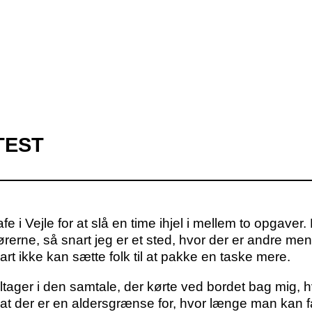
TEST
e i Vejle for at slå en time ihjel i mellem to opgaver.
 ørerne, så snart jeg er et sted, hvor der er andre m
t ikke kan sætte folk til at pakke en taske mere.
v deltager i den samtale, der kørte ved bordet bag mig,
t der er en aldersgrænse for, hvor længe man kan få 