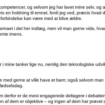
kompetencer, og selvom jeg har lavet mine selv, og 
gvis en holdning til emnet, fordi jeg ved, præcis hvad 
n forbindelse kan være med at blive ældre.
edtemaet i det her indlæg, men vil man gerne vide, h
vente imens.
lder i mine tanker lige nu, nemlig den teknologiske udv
e med gerne at ville have et barn; også selvom man
s fødselsdag.
m derfor er de mest engagerede deltagere i debatten
Ingen af dem er objektive – og ingen af dem har prøve