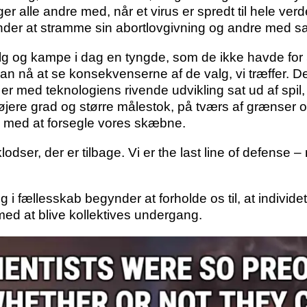
ger alle andre med, når et virus er spredt til hele ver
begynder at stramme sin abortlovgivning og andre med s
g og kampe i dag en tyngde, som de ikke havde for 5
 kan nå at se konsekvenserne af de valg, vi træffer. 
, er med teknologiens rivende udvikling sat ud af spil,
øjere grad og større målestok, på tværs af grænser o
ng med at forsegle vores skæbne.
pklodser, der er tilbage. Vi er the last line of defens
og i fællesskab begynder at forholde os til, at individe
 med at blive kollektives undergang.