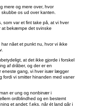
jeg mere og mere over, hvor
al skubbe os ud over kanten.
s
, som var et fint take på, at vi hver
ler at bekæmpe det svinske
 har nået et punkt nu, hvor vi ikke
v.
etydeligt, at det ikke gjorde i forskel
ing af dråber, og der er en
r eneste gang, vi hver især lægger
og fordi vi smitter hinanden med vaner
 man er ung og nonbinær i
ellem ordblindhed og en bestemt
ing et andet; f.eks. når ét land går i