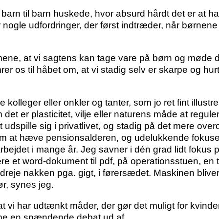
ra barn til barn huskede, hvor absurd hårdt det er at
nogle udfordringer, der først indtræder, når børnene e
mene, at vi sagtens kan tage vare på børn og møde d
rer os til håbet om, at vi stadig selv er skarpe og h
 kolleger eller onkler og tanter, som jo ret fint illust
 er plasticitet, vilje eller naturens måde at regule
t udspille sig i privatlivet, og stadig på det mere ove
r om at hæve pensionsalderen, og udelukkende fokuse
arbejdet i mange år. Jeg savner i dén grad lidt fokus
re et word-dokument til pdf, på operationsstuen, en t
n dreje nakken pga. gigt, i førersædet. Maskinen bliver
ør, synes jeg.
t vi har udtænkt måder, der gør det muligt for kvinder 
omme en spændende debat ud af.