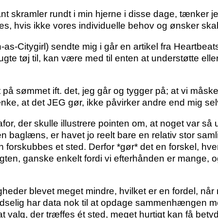
ant skramler rundt i min hjerne i disse dage, tænker 
enes, hvis ikke vores individuelle behov og ønsker sk
as-Citygirl) sendte mig i går
en artikel fra Heartbeat
ugte tøj til, kan være med til enten at understøtte el
på sømmet ift. det, jeg går og tygger på; at vi måske
ke, at det JEG gør, ikke påvirker andre end mig sel
r, der skulle illustrere pointen om, at noget var så ub
n baglæns, er havet jo reelt bare en relativ stor saml
forskubbes et sted. Derfor *gør* det en forskel, hve
vægten, ganske enkelt fordi vi efterhånden er mange, 
heder blevet meget mindre, hvilket er en fordel, når
udselig har data nok til at opdage sammenhængen m
valg, der træffes ét sted, meget hurtigt kan få betydn