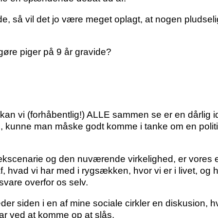
de, så vil det jo være meget oplagt, at nogen pludsel
 gøre piger på 9 år gravide?
et kan vi (forhåbentlig!) ALLE sammen se er en dårli
m, kunne man måske godt komme i tanke om en politiker
ækscenarie og den nuværende virkelighed, er vores eti
, hvad vi har med i rygsækken, hvor vi er i livet, og hv
orsvare overfor os selv.
er siden i en af mine sociale cirkler en diskusion, 
var ved at komme op at slås.