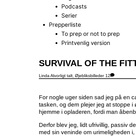
Podcasts
Serier
Prepperliste
To prep or not to prep
Printvenlig version
Close
SURVIVAL OF THE FIT
Menu
Linda
Alvorligt talt
,
Øjebliksbilleder
12
For nogle uger siden sad jeg på en caf
tasken, og dem plejer jeg at stoppe i
hjemme i opladeren, fordi man åbenbar
Derfor blev jeg, lidt ufrivillig, passi
med sin veninde om urimeligheden i, a