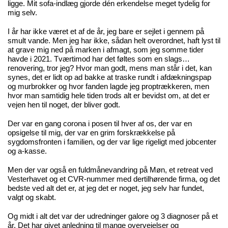
ligge.
Mit sofa-indlæg
gjorde dén erkendelse meget tydelig for
mig selv.
I år har ikke været et af de år, jeg bare er sejlet i gennem på
smult vande. Men jeg har ikke, sådan helt overordnet, haft lyst til
at grave mig ned på marken i afmagt, som jeg somme tider
havde i 2021. Tværtimod har det føltes som en slags…
renovering, tror jeg? Hvor man godt, mens man står i det, kan
synes, det er lidt op ad bakke at traske rundt i afdækningspap
og murbrokker og hvor fanden lagde jeg proptrækkeren, men
hvor man samtidig hele tiden trods alt er bevidst om, at det er
vejen hen til noget, der bliver godt.
Der var en gang corona i posen til hver af os, der var en
opsigelse til mig, der var en grim forskrækkelse på
sygdomsfronten i familien, og der var lige rigeligt med jobcenter
og a-kasse.
Men der var også en fuldmånevandring på Møn, et retreat ved
Vesterhavet og et CVR-nummer med dertilhørende firma, og det
bedste ved alt det er, at jeg det er noget, jeg selv har fundet,
valgt og skabt.
Og midt i alt det var der udredninger galore og 3 diagnoser på et
år. Det har givet anledning til mange overvejelser og