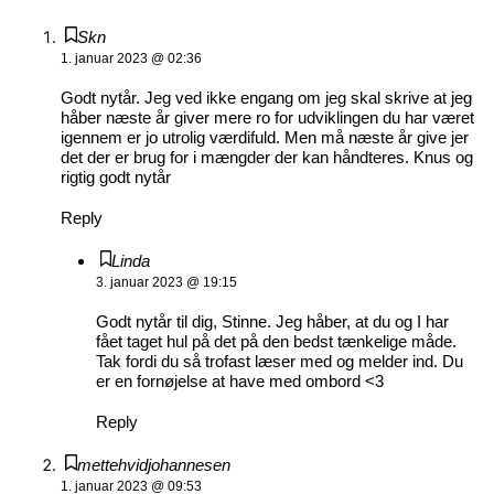
Skn
1. januar 2023 @ 02:36
Godt nytår. Jeg ved ikke engang om jeg skal skrive at jeg
håber næste år giver mere ro for udviklingen du har været
igennem er jo utrolig værdifuld. Men må næste år give jer
det der er brug for i mængder der kan håndteres. Knus og
rigtig godt nytår
Reply
Linda
3. januar 2023 @ 19:15
Godt nytår til dig, Stinne. Jeg håber, at du og I har
fået taget hul på det på den bedst tænkelige måde.
Tak fordi du så trofast læser med og melder ind. Du
er en fornøjelse at have med ombord <3
Reply
mettehvidjohannesen
1. januar 2023 @ 09:53