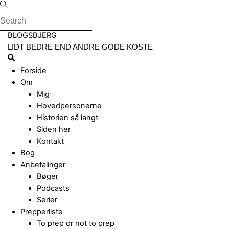
Skip
to
content
Menu
BLOGSBJERG
LIDT BEDRE END ANDRE GODE KOSTE
Search
Forside
Om
Mig
Hovedpersonerne
Historien så langt
Siden her
Kontakt
Bog
Anbefalinger
Bøger
Podcasts
Serier
Prepperliste
To prep or not to prep