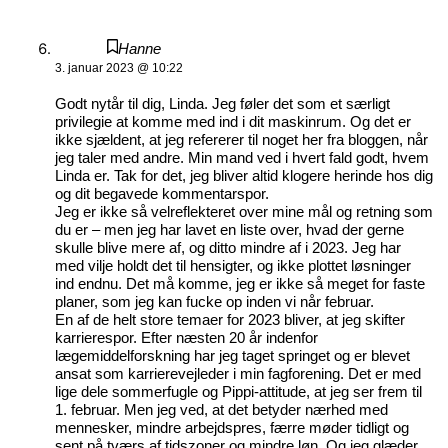
Hanne
3. januar 2023 @ 10:22
Godt nytår til dig, Linda. Jeg føler det som et særligt
privilegie at komme med ind i dit maskinrum. Og det er
ikke sjældent, at jeg refererer til noget her fra bloggen, når
jeg taler med andre. Min mand ved i hvert fald godt, hvem
Linda er. Tak for det, jeg bliver altid klogere herinde hos dig
og dit begavede kommentarspor.
Jeg er ikke så velreflekteret over mine mål og retning som
du er – men jeg har lavet en liste over, hvad der gerne
skulle blive mere af, og ditto mindre af i 2023. Jeg har
med vilje holdt det til hensigter, og ikke plottet løsninger
ind endnu. Det må komme, jeg er ikke så meget for faste
planer, som jeg kan fucke op inden vi når februar.
En af de helt store temaer for 2023 bliver, at jeg skifter
karrierespor. Efter næsten 20 år indenfor
lægemiddelforskning har jeg taget springet og er blevet
ansat som karrierevejleder i min fagforening. Det er med
lige dele sommerfugle og Pippi-attitude, at jeg ser frem til
1. februar. Men jeg ved, at det betyder nærhed med
mennesker, mindre arbejdspres, færre møder tidligt og
sent på tværs af tidszoner og mindre løn. Og jeg glæder