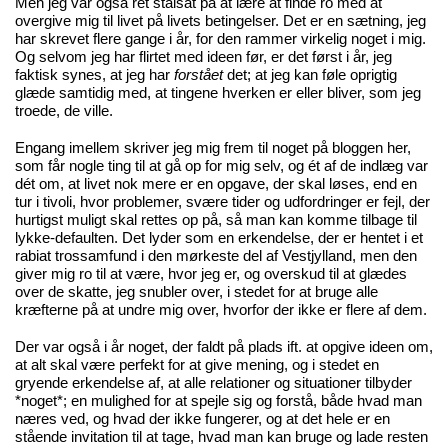
Men jeg var også ret stålsat på at lære at finde ro med at
overgive mig til livet på livets betingelser. Det er en sætning, jeg
har skrevet flere gange i år, for den rammer virkelig noget i mig.
Og selvom jeg har flirtet med ideen før, er det først i år, jeg
faktisk synes, at jeg har
forstået
det; at jeg kan føle oprigtig
glæde samtidig med, at tingene hverken er eller bliver, som jeg
troede, de ville.
Engang imellem skriver jeg mig frem til noget på bloggen her,
som får nogle ting til at gå op for mig selv, og ét af de indlæg var
dét om,
at livet nok mere er en opgave, der skal løses
, end en
tur i tivoli, hvor problemer, svære tider og udfordringer er fejl, der
hurtigst muligt skal rettes op på, så man kan komme tilbage til
lykke-defaulten. Det lyder som en erkendelse, der er hentet i et
rabiat trossamfund i den mørkeste del af Vestjylland, men den
giver mig ro til at være, hvor jeg er, og overskud til at glædes
over de skatte, jeg snubler over, i stedet for at bruge alle
kræfterne på at undre mig over, hvorfor der ikke er flere af dem.
Der var også i år noget, der faldt på plads ift. at opgive ideen om,
at alt skal være perfekt for at give mening, og i stedet en
gryende erkendelse af, at alle relationer og situationer tilbyder
*noget*; en mulighed for at spejle sig og forstå, både hvad man
næres ved, og hvad der ikke fungerer, og at det hele er en
stående invitation til at tage, hvad man kan bruge og lade resten