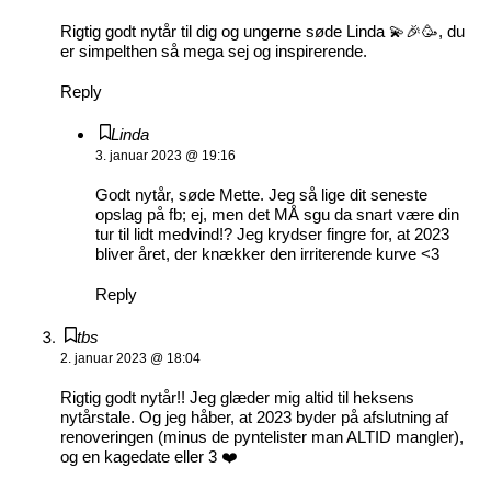
Rigtig godt nytår til dig og ungerne søde Linda 💫🎉🥳, du
er simpelthen så mega sej og inspirerende.
Reply
Linda
3. januar 2023 @ 19:16
Godt nytår, søde Mette. Jeg så lige dit seneste
opslag på fb; ej, men det MÅ sgu da snart være din
tur til lidt medvind!? Jeg krydser fingre for, at 2023
bliver året, der knækker den irriterende kurve <3
Reply
tbs
2. januar 2023 @ 18:04
Rigtig godt nytår!! Jeg glæder mig altid til heksens
nytårstale. Og jeg håber, at 2023 byder på afslutning af
renoveringen (minus de pyntelister man ALTID mangler),
og en kagedate eller 3 ❤️