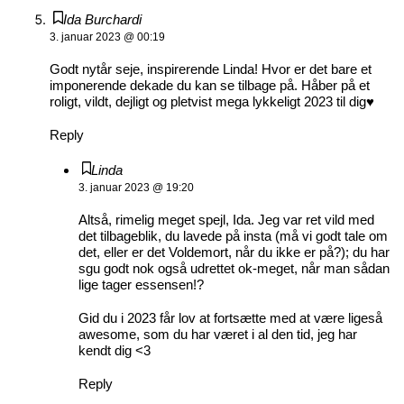
Ida Burchardi
3. januar 2023 @ 00:19
Godt nytår seje, inspirerende Linda! Hvor er det bare et
imponerende dekade du kan se tilbage på. Håber på et
roligt, vildt, dejligt og pletvist mega lykkeligt 2023 til dig♥️
Reply
Linda
3. januar 2023 @ 19:20
Altså, rimelig meget spejl, Ida. Jeg var ret vild med
det tilbageblik, du lavede på insta (må vi godt tale om
det, eller er det Voldemort, når du ikke er på?); du har
sgu godt nok også udrettet ok-meget, når man sådan
lige tager essensen!?
Gid du i 2023 får lov at fortsætte med at være ligeså
awesome, som du har været i al den tid, jeg har
kendt dig <3
Reply