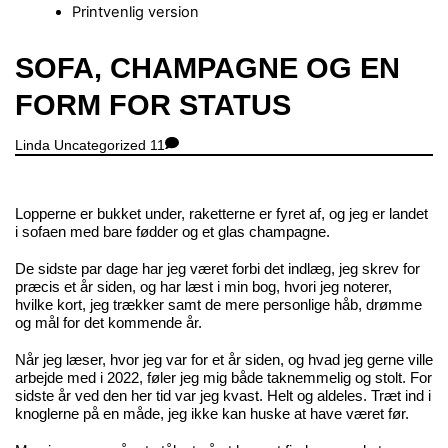
Printvenlig version
Close
SOFA, CHAMPAGNE OG EN
Menu
FORM FOR STATUS
Linda
Uncategorized
11
Lopperne er bukket under, raketterne er fyret af, og jeg er landet
i sofaen med bare fødder og et glas champagne.
De sidste par dage har jeg været forbi det indlæg, jeg skrev for
præcis et år siden, og har læst i min bog, hvori jeg noterer,
hvilke kort, jeg trækker samt de mere personlige håb, drømme
og mål for det kommende år.
Når jeg læser, hvor jeg var for et år siden, og hvad jeg gerne ville
arbejde med i 2022, føler jeg mig både taknemmelig og stolt. For
sidste år ved den her tid var jeg kvast. Helt og aldeles. Træt ind i
knoglerne på en måde, jeg ikke kan huske at have været før.