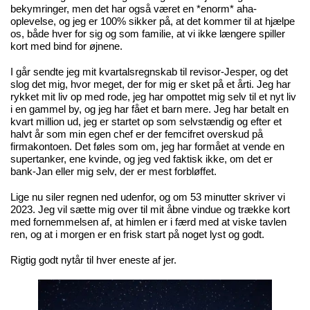
bekymringer, men det har også været en *enorm* aha-
oplevelse, og jeg er 100% sikker på, at det kommer til at hjælpe
os, både hver for sig og som familie, at vi ikke længere spiller
kort med bind for øjnene.
I går sendte jeg mit kvartalsregnskab til revisor-Jesper, og det
slog det mig, hvor meget, der for mig er sket på et årti. Jeg har
rykket mit liv op med rode, jeg har ompottet mig selv til et nyt liv
i en gammel by, og jeg har fået et barn mere. Jeg har betalt en
kvart million ud, jeg er startet op som selvstændig og efter et
halvt år som min egen chef er der femcifret overskud på
firmakontoen. Det føles som om, jeg har formået at vende en
supertanker, ene kvinde, og jeg ved faktisk ikke, om det er
bank-Jan eller mig selv, der er mest forbløffet.
Lige nu siler regnen ned udenfor, og om 53 minutter skriver vi
2023. Jeg vil sætte mig over til mit åbne vindue og trække kort
med fornemmelsen af, at himlen er i færd med at viske tavlen
ren, og at i morgen er en frisk start på noget lyst og godt.
Rigtig godt nytår til hver eneste af jer.