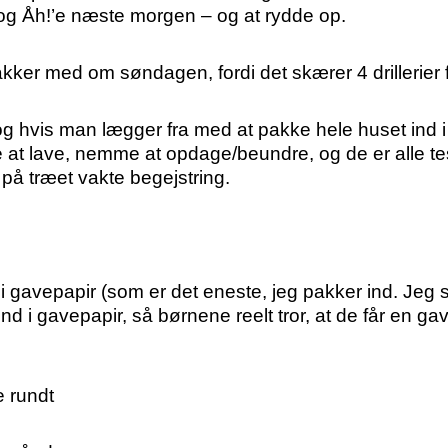
! og Åh!’e næste morgen – og at rydde op.
akker med om søndagen, fordi det skærer 4 drillerier
g hvis man lægger fra med at pakke hele huset ind i 
at lave, nemme at opdage/beundre, og de er alle te
på træet vakte begejstring.
gavepapir (som er det eneste, jeg pakker ind. Jeg se
d i gavepapir, så børnene reelt tror, at de får en ga
e rundt