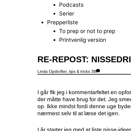
Podcasts
Serier
Prepperliste
To prep or not to prep
Printvenlig version
Close
RE-REPOST: NISSEDR
Menu
Linda
Opskrifter, tips & tricks
38
I går fik jeg i kommentarfeltet en opf
der måtte have brug for det. Jeg smed
op. Ikke mindst fordi denne uge byde
nærmest selv til at læse det igen.
I år starter jeg med at liste nisse-id