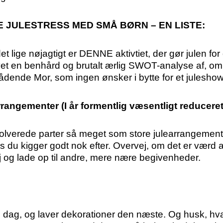
JULESTRESS MED SMÅ BØRN – EN LISTE:
et lige nøjagtigt er DENNE aktivtiet, der gør julen for
t en benhård og brutalt ærlig SWOT-analyse af, om du
 Frådende Mor, som ingen ønsker i bytte for et jules
rangementer (I år formentlig væsentligt reduceret
nvolverede parter så meget som store julearrangemente
vis du kigger godt nok efter. Overvej, om det er værd 
j og lade op til andre, mere nære begivenheder.
e dag, og laver dekorationer den næste. Og husk, hv