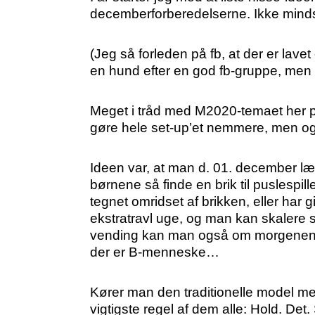
decemberforberedelserne. Ikke mindst
(Jeg så forleden på fb, at der er lav
en hund efter en god fb-gruppe, men d
Meget i tråd med M2020-temaet her på
gøre hele set-up’et nemmere, men også
Ideen var, at man d. 01. december læg
børnene så finde en brik til puslespil
tegnet omridset af brikken, eller ha
ekstratravl uge, og man kan skalere 
vending kan man også om morgenen nå
der er B-menneske…
Kører man den traditionelle model med
vigtigste regel af dem alle: Hold. Det