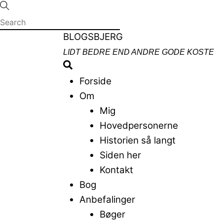
Skip
to
content
Menu
BLOGSBJERG
LIDT BEDRE END ANDRE GODE KOSTE
Search
Forside
Om
Mig
Hovedpersonerne
Historien så langt
Siden her
Kontakt
Bog
Anbefalinger
Bøger