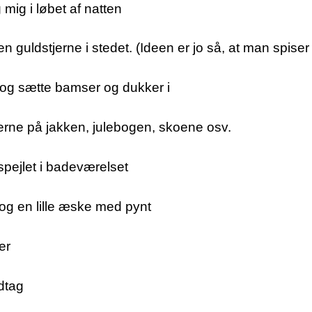
ig i løbet af natten
n guldstjerne i stedet. (Ideen er jo så, at man spi
 og sætte bamser og dukker i
rne på jakken, julebogen, skoene osv.
pejlet i badeværelset
, og en lille æske med pynt
er
dtag