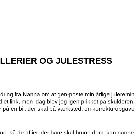
ILLERIER OG JULESTRESS
ordring fra Nanna om at gen-poste min årlige juleremin
 et link, men idag blev jeg igen prikket på skulderen
r på en bil, der skal på værksted, en korrekturopgav
eerne, så de af jer, der bare skal bruge dem, kan nap