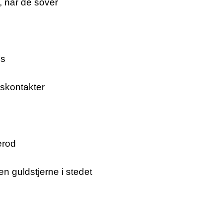
, når de sover
’s
yskontakter
erod
n guldstjerne i stedet