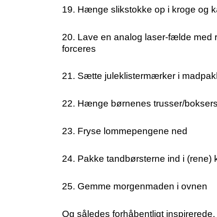
19. Hænge slikstokke op i kroge og 
20. Lave en analog laser-fælde med rø
forceres
21. Sætte juleklistermærker i madpa
22. Hænge børnenes trusser/boksersh
23. Fryse lommepengene ned
24. Pakke tandbørsterne ind i (rene) k
25. Gemme morgenmaden i ovnen
Og således forhåbentligt inspirerede, g