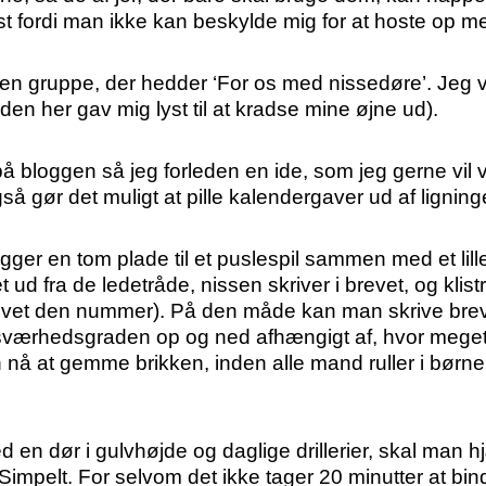
 fordi man ikke kan beskylde mig for at hoste op me
et en gruppe, der hedder ‘For os med nissedøre’. Jeg 
en her gav mig lyst til at kradse mine øjne ud).
 bloggen så jeg forleden en ide, som jeg gerne vil v
 gør det muligt at pille kalendergaver ud af ligning
ger en tom plade til et puslespil sammen med et lil
let ud fra de ledetråde, nissen skriver i brevet, og kl
r givet den nummer). På den måde kan man skrive brev
sværhedsgraden op og ned afhængigt af, hvor meget ti
 at gemme brikken, inden alle mand ruller i børneh
 en dør i gulvhøjde og daglige drillerier, skal man 
. Simpelt. For selvom det ikke tager 20 minutter at bin