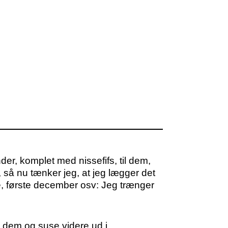
der, komplet med nissefifs, til dem,
, så nu tænker jeg, at jeg lægger det
e, første december osv: Jeg trænger
pe dem og suse videre ud i