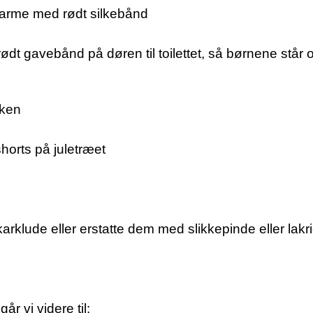
karme med rødt silkebånd
dt gavebånd på døren til toilettet, så børnene står o
kken
orts på juletræet
arklude eller erstatte dem med slikkepinde eller lakr
år vi videre til: