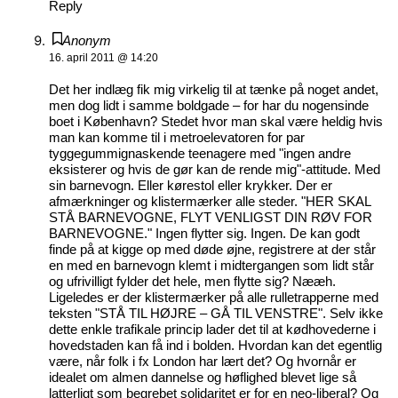
Reply
Anonym
16. april 2011 @ 14:20
Det her indlæg fik mig virkelig til at tænke på noget andet,
men dog lidt i samme boldgade – for har du nogensinde
boet i København? Stedet hvor man skal være heldig hvis
man kan komme til i metroelevatoren for par
tyggegummignaskende teenagere med "ingen andre
eksisterer og hvis de gør kan de rende mig"-attitude. Med
sin barnevogn. Eller kørestol eller krykker. Der er
afmærkninger og klistermærker alle steder. "HER SKAL
STÅ BARNEVOGNE, FLYT VENLIGST DIN RØV FOR
BARNEVOGNE." Ingen flytter sig. Ingen. De kan godt
finde på at kigge op med døde øjne, registrere at der står
en med en barnevogn klemt i midtergangen som lidt står
og ufrivilligt fylder det hele, men flytte sig? Nææh.
Ligeledes er der klistermærker på alle rulletrapperne med
teksten "STÅ TIL HØJRE – GÅ TIL VENSTRE". Selv ikke
dette enkle trafikale princip lader det til at kødhovederne i
hovedstaden kan få ind i bolden. Hvordan kan det egentlig
være, når folk i fx London har lært det? Og hvornår er
idealet om almen dannelse og høflighed blevet lige så
latterligt som begrebet solidaritet er for en neo-liberal? Og