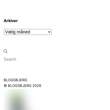
Arkiver
Arkiver
Back
BLOGSBJERG
To
©
BLOGSBJERG
2026
Top