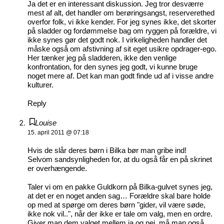
Ja det er en interessant diskussion. Jeg tror desværre
mest af alt, det handler om berøringsangst, reserverethed
overfor folk, vi ikke kender. For jeg synes ikke, det skorter
på sladder og fordømmelse bag om ryggen på forældre, vi
ikke synes gør det godt nok. I virkeligheden handler det
måske også om afstivning af sit eget usikre opdrager-ego.
Her tænker jeg på sladderen, ikke den venlige
konfrontation, for den synes jeg godt, vi kunne bruge
noget mere af. Det kan man godt finde ud af i visse andre
kulturer.
Reply
Louise
15. april 2011 @ 07:18
Hvis de slår deres børn i Bilka bør man gribe ind!
Selvom sandsynligheden for, at du også får en på skrinet
er overhængende.
Taler vi om en pakke Guldkorn på Bilka-gulvet synes jeg,
at det er en noget anden sag… Forældre skal bare holde
op med at spørge om deres børn "gider, vil være søde,
ikke nok vil..", når der ikke er tale om valg, men en ordre.
Giver man dem valget mellem ja og nej, må man også