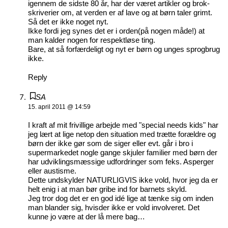
igennem de sidste 80 år, har der været artikler og brok-
skriverier om, at verden er af lave og at børn taler grimt.
Så det er ikke noget nyt.
Ikke fordi jeg synes det er i orden(på nogen måde!) at
man kalder nogen for respektløse ting.
Bare, at så forfærdeligt og nyt er børn og unges sprogbrug
ikke.
Reply
SA
15. april 2011 @ 14:59
I kraft af mit frivillige arbejde med "special needs kids" har
jeg lært at lige netop den situation med trætte forældre og
børn der ikke gør som de siger eller evt. går i bro i
supermarkedet nogle gange skjuler familier med børn der
har udviklingsmæssige udfordringer som feks. Asperger
eller austisme.
Dette undskylder NATURLIGVIS ikke vold, hvor jeg da er
helt enig i at man bør gribe ind for barnets skyld.
Jeg tror dog det er en god idé lige at tænke sig om inden
man blander sig, hvisder ikke er vold involveret. Det
kunne jo være at der lå mere bag…