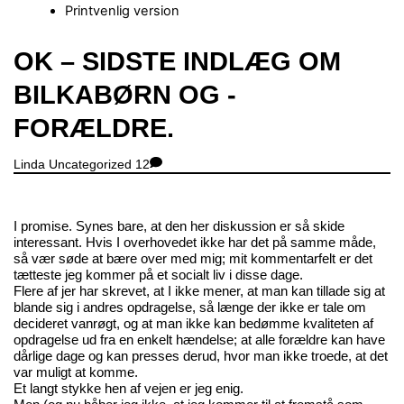
Printvenlig version
Close
OK – SIDSTE INDLÆG OM
Menu
BILKABØRN OG -
FORÆLDRE.
Linda
Uncategorized
12
I promise. Synes bare, at den her diskussion er så skide
interessant. Hvis I overhovedet ikke har det på samme måde,
så vær søde at bære over med mig; mit kommentarfelt er det
tætteste jeg kommer på et socialt liv i disse dage.
Flere af jer har skrevet, at I ikke mener, at man kan tillade sig at
blande sig i andres opdragelse, så længe der ikke er tale om
decideret vanrøgt, og at man ikke kan bedømme kvaliteten af
opdragelse ud fra en enkelt hændelse; at alle forældre kan have
dårlige dage og kan presses derud, hvor man ikke troede, at det
var muligt at komme.
Et langt stykke hen af vejen er jeg enig.