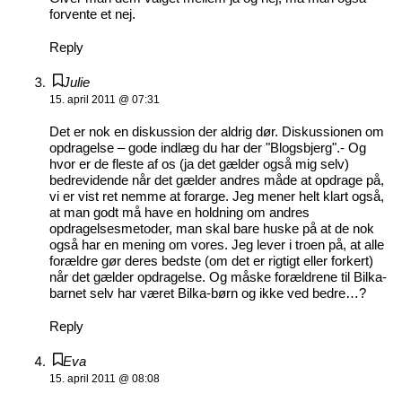
forvente et nej.
Reply
Julie
15. april 2011 @ 07:31
Det er nok en diskussion der aldrig dør. Diskussionen om
opdragelse – gode indlæg du har der "Blogsbjerg".- Og
hvor er de fleste af os (ja det gælder også mig selv)
bedrevidende når det gælder andres måde at opdrage på,
vi er vist ret nemme at forarge. Jeg mener helt klart også,
at man godt må have en holdning om andres
opdragelsesmetoder, man skal bare huske på at de nok
også har en mening om vores. Jeg lever i troen på, at alle
forældre gør deres bedste (om det er rigtigt eller forkert)
når det gælder opdragelse. Og måske forældrene til Bilka-
barnet selv har været Bilka-børn og ikke ved bedre…?
Reply
Eva
15. april 2011 @ 08:08