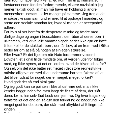
Men (og nu håber jeg ikke, at jeg kommer til at fremstå som
forstanderinden for den fordømmende, elitære naziskole) jeg
mener faktisk godt, at man må have en holdning til andre
menneskers indsats – eller mangel på samme. Jeg tror, at det
er sådan, vi som samfund er med til at opdrage hinanden, og
sætte den sociale standart for, hvad vi mener, er acceptabel
adfærd.
For hvis vi ser bort fra de desperate mødre og fædre med
dårlige dage og unger i trodsalderen, der råber af deres børn i
ulvetimen, ved vi vel alle sammen godt, at det ikke gør en kæft
til forskel for de stakkels børn, der får tæv, at en fremmed i Bilka
beder far om at slå på nogen af sin egen størrelse.
Eller hvad? Er det ligesom når Nato fordømmer volden i
Egypten; et signal til de mindste om, at verden udenfor følger
med, og ikke synes, at det er i orden, hvad de bliver udsat for?
Og selvom det ikke batter ret meget i det store regnestykke,
måske alligevel er med til at understøtte barnets følelse af, at
det bliver udsat for noget, der er meget, meget forkert?
Hvad godt det så end skal gøre.
Og jeg godt kan se pointen i ikke at dømme det, man ikke
kender baggrunden for, men langt de fleste af dem, der slår
deres børn, har selv fået tæsk derhjemme. Og hvor tragisk og
forfærdeligt det end er, så gør den forklaring og baggrund ikke
meget godt for det barn, der står med aftrykket af 5 fingre på
kinden.