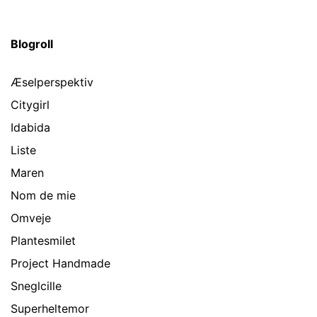
Blogroll
Æselperspektiv
Citygirl
Idabida
Liste
Maren
Nom de mie
Omveje
Plantesmilet
Project Handmade
Sneglcille
Superheltemor