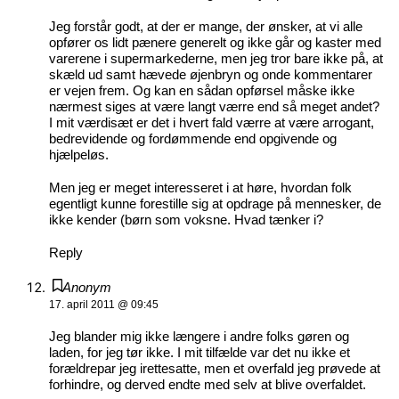
Jeg forstår godt, at der er mange, der ønsker, at vi alle
opfører os lidt pænere generelt og ikke går og kaster med
varerene i supermarkederne, men jeg tror bare ikke på, at
skæld ud samt hævede øjenbryn og onde kommentarer
er vejen frem. Og kan en sådan opførsel måske ikke
nærmest siges at være langt værre end så meget andet?
I mit værdisæt er det i hvert fald værre at være arrogant,
bedrevidende og fordømmende end opgivende og
hjælpeløs.
Men jeg er meget interesseret i at høre, hvordan folk
egentligt kunne forestille sig at opdrage på mennesker, de
ikke kender (børn som voksne. Hvad tænker i?
Reply
Anonym
17. april 2011 @ 09:45
Jeg blander mig ikke længere i andre folks gøren og
laden, for jeg tør ikke. I mit tilfælde var det nu ikke et
forældrepar jeg irettesatte, men et overfald jeg prøvede at
forhindre, og derved endte med selv at blive overfaldet.