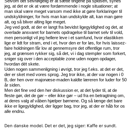
Selvom det selvfølgelig er at sætte tingene på spidsen, synes
jeg, at det er ok at være fordømmende i nogle situationer; at
man skal være meget varsom med ikke at gøre forklaringer til
undskyldninger, for hvis man kan undskylde alt, kan man gøre
alt, og så bliver alting lige meget.
Jeg ved godt, at der er langt fra bevidst ligegyldighed og det, at
overlade ansvaret for barnets opdragelse til barnet selv til vold,
men personligt vil jeg hellere leve i et samfund, hvor elastikken
lige er lidt for stram, end i et, hvor den er for løs, for hvis laissez-
faire holdningen får lov at gennemsyre det offentlige rum, tror
jeg, at grænsen rykker sig, så det, vi i dag stempler som forkert,
sniger sig over i den acceptable zone uden nogen opdager,
hvordan dét skete.
Uden nogen sammenligning i øvrigt, tror jeg f.eks. at det er det,
der er sket med vores sprog. Jeg tror ikke, at der var nogen i 0
B, der hen over majonæse-maden kaldte læreren for luder for 50
år siden.
Men det fine ved den her diskussion er, at det lyder til, at de
fleste gør, det de gør – eller ikke gør – ud fra en betragtning om,
at deres valg af våben hjælper børnene. Og så længe det bare
ikke er ligegyldighed, der ligger bag, tror jeg, at der er håb for os
alle endnu.
Den danske model.
Det er det, jeg siger: Kaffe er sundt.