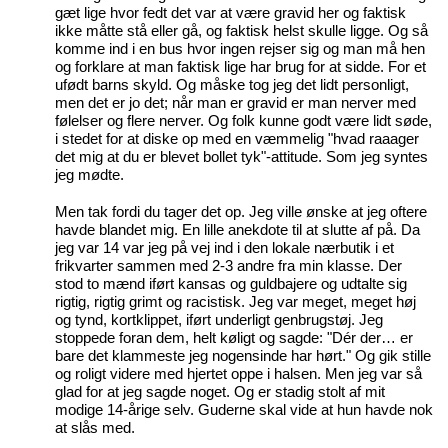
gæt lige hvor fedt det var at være gravid her og faktisk
ikke måtte stå eller gå, og faktisk helst skulle ligge. Og så
komme ind i en bus hvor ingen rejser sig og man må hen
og forklare at man faktisk lige har brug for at sidde. For et
ufødt barns skyld. Og måske tog jeg det lidt personligt,
men det er jo det; når man er gravid er man nerver med
følelser og flere nerver. Og folk kunne godt være lidt søde,
i stedet for at diske op med en væmmelig "hvad raaager
det mig at du er blevet bollet tyk"-attitude. Som jeg syntes
jeg mødte.
Men tak fordi du tager det op. Jeg ville ønske at jeg oftere
havde blandet mig. En lille anekdote til at slutte af på. Da
jeg var 14 var jeg på vej ind i den lokale nærbutik i et
frikvarter sammen med 2-3 andre fra min klasse. Der
stod to mænd iført kansas og guldbajere og udtalte sig
rigtig, rigtig grimt og racistisk. Jeg var meget, meget høj
og tynd, kortklippet, iført underligt genbrugstøj. Jeg
stoppede foran dem, helt køligt og sagde: "Dér der… er
bare det klammeste jeg nogensinde har hørt." Og gik stille
og roligt videre med hjertet oppe i halsen. Men jeg var så
glad for at jeg sagde noget. Og er stadig stolt af mit
modige 14-årige selv. Guderne skal vide at hun havde nok
at slås med.