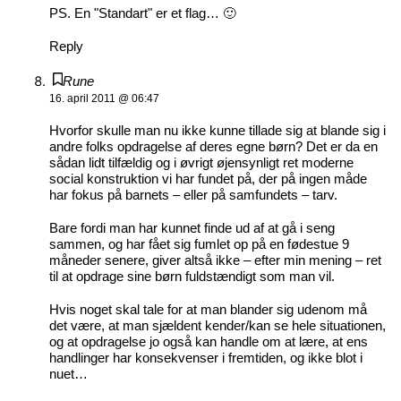
PS. En "Standart" er et flag… 🙂
Reply
Rune
16. april 2011 @ 06:47
Hvorfor skulle man nu ikke kunne tillade sig at blande sig i
andre folks opdragelse af deres egne børn? Det er da en
sådan lidt tilfældig og i øvrigt øjensynligt ret moderne
social konstruktion vi har fundet på, der på ingen måde
har fokus på barnets – eller på samfundets – tarv.
Bare fordi man har kunnet finde ud af at gå i seng
sammen, og har fået sig fumlet op på en fødestue 9
måneder senere, giver altså ikke – efter min mening – ret
til at opdrage sine børn fuldstændigt som man vil.
Hvis noget skal tale for at man blander sig udenom må
det være, at man sjældent kender/kan se hele situationen,
og at opdragelse jo også kan handle om at lære, at ens
handlinger har konsekvenser i fremtiden, og ikke blot i
nuet…