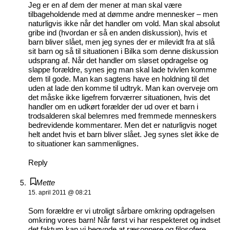
Jeg er en af dem der mener at man skal være
tilbageholdende med at dømme andre mennesker – men
naturligvis ikke når det handler om vold. Man skal absolut
gribe ind (hvordan er så en anden diskussion), hvis et
barn bliver slået, men jeg synes der er milevidt fra at slå
sit barn og så til situationen i Bilka som denne diskussion
udsprang af. Når det handler om sløset opdragelse og
slappe forældre, synes jeg man skal lade tvivlen komme
dem til gode. Man kan sagtens have en holdning til det
uden at lade den komme til udtryk. Man kan overveje om
det måske ikke ligefrem forværrer situationen, hvis det
handler om en udkørt forælder der ud over et barn i
trodsalderen skal belemres med fremmede menneskers
bedrevidende kommentarer. Men det er naturligvis noget
helt andet hvis et barn bliver slået. Jeg synes slet ikke de
to situationer kan sammenlignes.
Reply
Mette
15. april 2011 @ 08:21
Som forældre er vi utroligt sårbare omkring opdragelsen
omkring vores barn! Når først vi har respekteret og indset
det faktum kan vi begynde at ræsonnere og filosofere