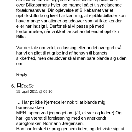
over Bilkabarnets hyleri og mangel på et tilsyneladende
forældreansvar! Din oplevelse af Bilkabarnet var et
øjebliksbillede og livet har lært mig, at øjebliksbilleder kan
have mange variationer og udgaver som vi ikke kender
eller har indsigt i. Derfor skal vi passe på med
fordømmelse, når vi ikkeh ar set andet end et øjeblik i
Bilka.
Var der tale om vold, en lussing eller andet overgreb så
har vi en pligt til at gribe ind af hensyn til barnets
sikkerhed, men derudover skal man bare blande sig uden
om!
Reply
Cecilie
15. april 2011 @ 09:10
… Har pt ikke hjerneceller nok til at blande mig i
børnesnakken
MEN, sprog ved jeg noget om.(Jf, elever og ludere) Og
har lige været til forelæsning med en anerkendt
sprogforsker, Normann Jørgensen.
Han har forsket i sprog gennem tiden, og det viste sig, at