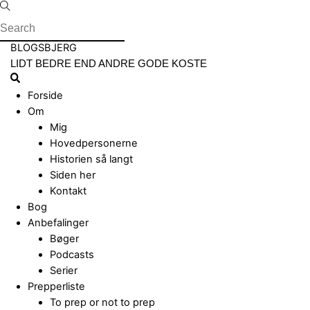
Skip
to
content
Menu
BLOGSBJERG
LIDT BEDRE END ANDRE GODE KOSTE
Search
Forside
Om
Mig
Hovedpersonerne
Historien så langt
Siden her
Kontakt
Bog
Anbefalinger
Bøger
Podcasts
Serier
Prepperliste
To prep or not to prep