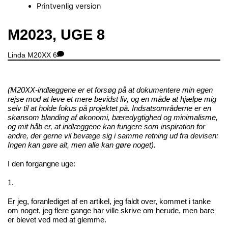
Printvenlig version
Close
M2023, UGE 8
Menu
Linda
M20XX
6
(M20XX-indlæggene er et forsøg på at dokumentere min egen
rejse mod at leve et mere bevidst liv, og en måde at hjælpe mig
selv til at holde fokus på projektet på. Indsatsområderne er en
skønsom blanding af økonomi, bæredygtighed og minimalisme,
og mit håb er, at indlæggene kan fungere som inspiration for
andre, der gerne vil bevæge sig i samme retning ud fra devisen:
Ingen kan gøre alt, men alle kan gøre noget).
I den forgangne uge:
1.
Er jeg, foranlediget af en artikel, jeg faldt over, kommet i tanke
om noget, jeg flere gange har ville skrive om herude, men bare
er blevet ved med at glemme.