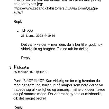
brugbar synes jeg:
https://www.zetland.dk/historie/sOJA4a71-meQEjZjn-
8c7c7
Reply
Linda
26. februar 2023 @ 19:56
Det var ikke den – men den, du linker til er godt nok
virkelig fin og brugbar. Tusind tak for deling.
Reply
Monika
25. februar 2023 @ 15:00
Punkt 3 🤣🤣🤣🤣🤣 Kan virkelig se for mig hvordan du
med hønsemund stirrer ud på lamper som bare gerne vil
frabede sig al kærlighed og omsorg…mine orkideer havde
det på samme måde. Da vi først begyndte at mishandle,
gik det meget bedre!
Reply