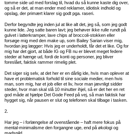
tomme side ud med forslag til, hvad du så kunne kaste dig over,
og så er det, at man ender med reklamer, idiotisk indhold og
opslag, der primært klarer sig godt pga. raseri.
Derfor begyndte jeg inden jul at like alt det, jeg så, som jeg godt
kunne lide. Jeg satte baren lavt; jeg behøver ikke rulle rundt på
gulvet i latterkramper, lave chips af broccoli-stokken eller
forsøge mig med den make up, som Bailey Sarian viser mig,
hvordan jeg lægger: Hvis jeg er underholdt, får det et like. Og for
mig har det gjort, at både IG og FB nu er blevet meget federe
steder at hænge ud, fordi de konti og personer, jeg bliver
foreslået, faktisk rammer rimelig plet.
Det siger sig selv, at det her er en dårlig ide, hvis man oplever at
have et problematisk forhold til sine sociale medier, men hvis
man, som mig, har et job eller et liv, hvor man jævnligt sidder
steder, hvor man skal slå 10 minutter ihjel, så er det her en ret
god måde at hjælpe Det Gode Feed på vej, så man faktisk har
hygget sig, når pausen er slut og telefonen skal tilbage i tasken.
2.
Har jeg – i forlængelse af ovenstående – haft mere fokus på
mental-minimalisme den forgangne uge, end på økologi og
madspild.