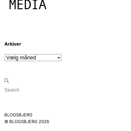
Arkiver
Arkiver
Back
BLOGSBJERG
To
©
BLOGSBJERG
2026
Top