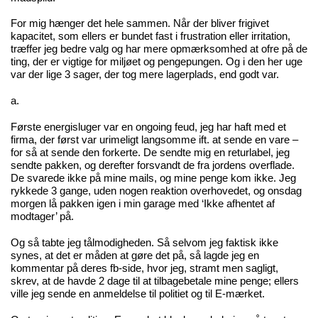
For mig hænger det hele sammen. Når der bliver frigivet
kapacitet, som ellers er bundet fast i frustration eller irritation,
træffer jeg bedre valg og har mere opmærksomhed at ofre på de
ting, der er vigtige for miljøet og pengepungen. Og i den her uge
var der lige 3 sager, der tog mere lagerplads, end godt var.
a.
Første energisluger var en ongoing feud, jeg har haft med et
firma, der først var urimeligt langsomme ift. at sende en vare –
for så at sende den forkerte. De sendte mig en returlabel, jeg
sendte pakken, og derefter forsvandt de fra jordens overflade.
De svarede ikke på mine mails, og mine penge kom ikke. Jeg
rykkede 3 gange, uden nogen reaktion overhovedet, og onsdag
morgen lå pakken igen i min garage med ‘Ikke afhentet af
modtager’ på.
Og så tabte jeg tålmodigheden. Så selvom jeg faktisk ikke
synes, at det er måden at gøre det på, så lagde jeg en
kommentar på deres fb-side, hvor jeg, stramt men sagligt,
skrev, at de havde 2 dage til at tilbagebetale mine penge; ellers
ville jeg sende en anmeldelse til politiet og til E-mærket.