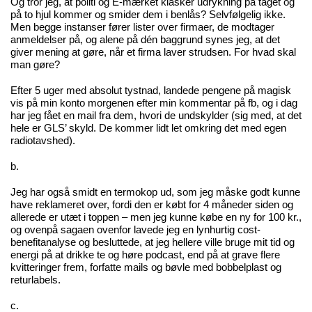
Og tror jeg, at politi og E-mærket klasker udrykning på taget og
på to hjul kommer og smider dem i benlås? Selvfølgelig ikke.
Men begge instanser fører lister over firmaer, de modtager
anmeldelser på, og alene på dén baggrund synes jeg, at det
giver mening at gøre, når et firma laver strudsen. For hvad skal
man gøre?
Efter 5 uger med absolut tystnad, landede pengene på magisk
vis på min konto morgenen efter min kommentar på fb, og i dag
har jeg fået en mail fra dem, hvori de undskylder (sig med, at det
hele er GLS’ skyld. De kommer lidt let omkring det med egen
radiotavshed).
b.
Jeg har også smidt en termokop ud, som jeg måske godt kunne
have reklameret over, fordi den er købt for 4 måneder siden og
allerede er utæt i toppen – men jeg kunne købe en ny for 100 kr.,
og ovenpå sagaen ovenfor lavede jeg en lynhurtig cost-
benefitanalyse og besluttede, at jeg hellere ville bruge mit tid og
energi på at drikke te og høre podcast, end på at grave flere
kvitteringer frem, forfatte mails og bøvle med bobbelplast og
returlabels.
c.