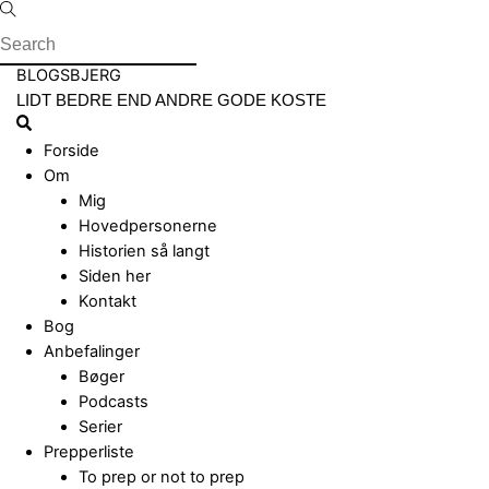
Skip
to
content
Menu
BLOGSBJERG
LIDT BEDRE END ANDRE GODE KOSTE
Search
Forside
Om
Mig
Hovedpersonerne
Historien så langt
Siden her
Kontakt
Bog
Anbefalinger
Bøger
Podcasts
Serier
Prepperliste
To prep or not to prep