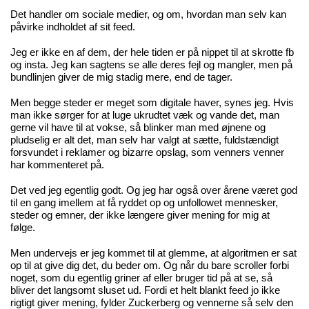
Det handler om sociale medier, og om, hvordan man selv kan
påvirke indholdet af sit feed.
Jeg er ikke en af dem, der hele tiden er på nippet til at skrotte fb
og insta. Jeg kan sagtens se alle deres fejl og mangler, men på
bundlinjen giver de mig stadig mere, end de tager.
Men begge steder er meget som digitale haver, synes jeg. Hvis
man ikke sørger for at luge ukrudtet væk og vande det, man
gerne vil have til at vokse, så blinker man med øjnene og
pludselig er alt det, man selv har valgt at sætte, fuldstændigt
forsvundet i reklamer og bizarre opslag, som venners venner
har kommenteret på.
Det ved jeg egentlig godt. Og jeg har også over årene været god
til en gang imellem at få ryddet op og unfollowet mennesker,
steder og emner, der ikke længere giver mening for mig at
følge.
Men undervejs er jeg kommet til at glemme, at algoritmen er sat
op til at give dig det, du beder om. Og når du bare scroller forbi
noget, som du egentlig griner af eller bruger tid på at se, så
bliver det langsomt sluset ud. Fordi et helt blankt feed jo ikke
rigtigt giver mening, fylder Zuckerberg og vennerne så selv den