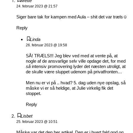
Mette
24. februar 2023 @ 21:57
Siger bare tak for kampen med Aula – shit det var træls☺️
Reply
Linda
26. februar 2023 @ 19:58
SÅ! TRÆLS!!! Jeg blev ved med at vente på, at
nogle af de ansvarlige selv ville opdage det, for med
så
intensiv promovering lyder det næsten utroligt, at
de skulle være sluppet udenom på privatfronten…
Men nu er vi på .. hvad? 5. dag uden nye opslag, så
måske vi er så heldige, at Julie virkelig fik det
stoppet.
Reply
Lisbet
25. februar 2023 @ 10:51
Måske var det den her artikel. Den er i hvert fald god og