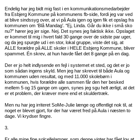
Endelig har jeg bidt mig fast i en kommunikationsmedarbejder
fra Esbjerg Kommune på kommunens fb-side, fordi jeg var ved
at blive sindssyg over, at vi på Aula igen og igen fik et opslag fra
kommunen om ‘Blå Mandag’. “Ej, Linda. Går du ikke i små sko
nu?” hører jeg jer sige. Nej. Det synes jeg faktisk ikke. Opslaget
er kommet til mig i hvert fald 30 gange over de sidste par uger,
og da jeg spurgte ud i en stor, lokal gruppe, viste det sig, at
ALLE forældre på ALLE skoler i HELE Esbjerg Kommune, bliver
spammet. Én skrev, at hun havde fået det 8 gange på en dag.
Der er jo helt indlysende en fejl i systemet et sted, og det er jo
som sådan ingens skyld. Men jeg har skrevet til både Aula og
kommunen uden resultat, og med 11.000 skolebørn i
kommunen, hvis forældre alle sammen får den her besked
mellem 5 og 15 gange om ugen, synes jeg sgu helt ærligt, at det
er et problem, der kræver mere end et skuldertræk.
Men nu har jeg irriteret SoMe-Julie længe og offentligt nok til, at
noget er blevet gjort, for der har været fred på Aula i næsten to
dage. Vi krydser fingre.
3.
Er alle mine fine solcellelamper, som denne vinter har fået lov at