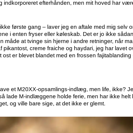
t og indkorporeret efterhånden, men mit hoved har væ
 ikke første gang – laver jeg en aftale med mig selv 
 i enten fryser eller køleskab. Det er jo ikke sådan,
in måde at tvinge sin hjerne i andre retninger, når m
f pikantost, creme fraiche og haydari, jeg har lavet 
vet ost er blevet blandet med en frossen fajitablandin
at lave et M20XX-opsamlings-indlæg, men life, ikke? 
å lade M-indlæggene holde ferie, men har ikke helt 
, og ville bare sige, at det ikke er glemt.