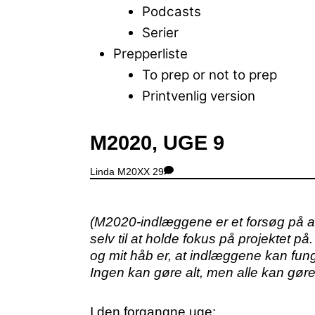
Podcasts
Serier
Prepperliste
To prep or not to prep
Printvenlig version
Close
M2020, UGE 9
Menu
Linda
M20XX
29
(M2020-indlæggene er et forsøg på at
selv til at holde fokus på projektet
og mit håb er, at indlæggene kan fung
Ingen kan gøre alt, men alle kan gøre
I den forgangne uge: