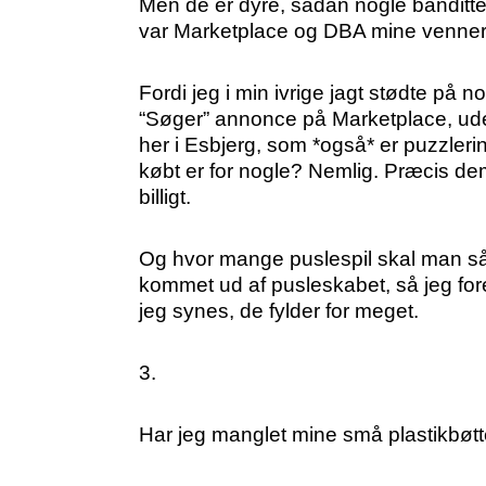
Men de er dyre, sådan nogle banditter.
var Marketplace og DBA mine venner i 
Fordi jeg i min ivrige jagt stødte på
“Søger” annonce på Marketplace, uden 
her i Esbjerg, som *også* er puzzler
købt er for nogle? Nemlig. Præcis dem,
billigt.
Og hvor mange puslespil skal man så 
kommet ud af pusleskabet, så jeg fores
jeg synes, de fylder for meget.
3.
Har jeg manglet mine små plastikbøtte