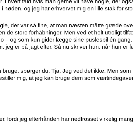
 I hvert fald hvis man gerne vil have nogle, der også
nøden, og jeg har erhvervet mig en lille stak for st
 nogle, der var så fine, at man næsten måtte græde ov
de store forhåbninger. Men ved et helt utroligt tilf
ino – og som kun gider lægge sine puslespil én gang.
 jeg er på jagt efter. Så nu skriver hun, når hun er 
bruge, spørger du. Tja. Jeg ved det ikke. Men som 
tiller mig, at jeg kan bruge dem som værtindegaver i 
r, fordi jeg efterhånden har nedfrosset virkelig man