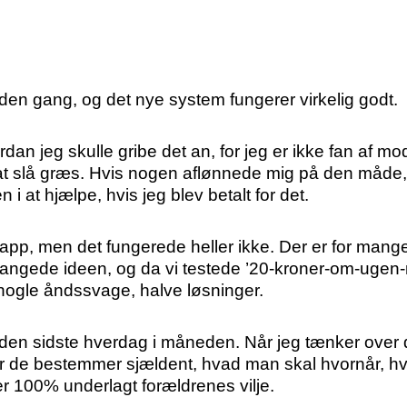
en gang, og det nye system fungerer virkelig godt.
dan jeg skulle gribe det an, for jeg er ikke fan af mod
 slå græs. Hvis nogen aflønnede mig på den måde, vi
 i at hjælpe, hvis jeg blev betalt for det.
p, men det fungerede heller ikke. Der er for mange
gt fangede ideen, og da vi testede ’20-kroner-om-ugen
 nogle åndssvage, halve løsninger.
. den sidste hverdag i måneden. Når jeg tænker over de
, for de bestemmer sjældent, hvad man skal hvornår, 
r 100% underlagt forældrenes vilje.