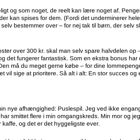
eligt og som noget, de reelt kan lære noget af. Pen
 der kan spises for dem. (Fordi det underminerer hel
selv bestemmer over – for nej tak til børn, der selv s
ster over 300 kr. skal man selv spare halvdelen op – 
g det fungerer fantastisk. Som en ekstra bonus har de
: “Den må du meget gerne købe – for dine lommepenge”
det vil sige at prioritere. Så alt i alt: En stor succes
 min nye afhængighed: Puslespil. Jeg ved ikke engang
og har smittet flere i min omgangskreds. Min mor og j
r kaffe, og det er det hyggeligste ever.