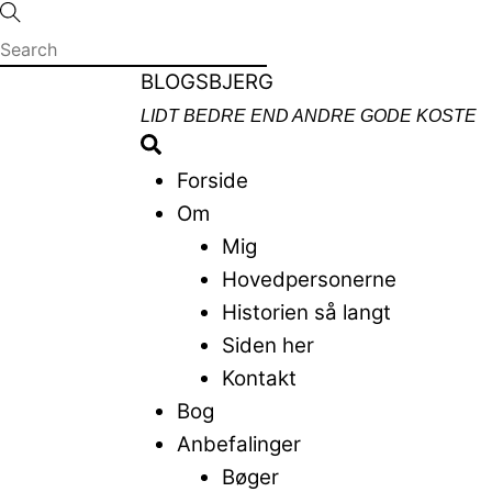
Skip
to
content
Menu
BLOGSBJERG
LIDT BEDRE END ANDRE GODE KOSTE
Search
Forside
Om
Mig
Hovedpersonerne
Historien så langt
Siden her
Kontakt
Bog
Anbefalinger
Bøger